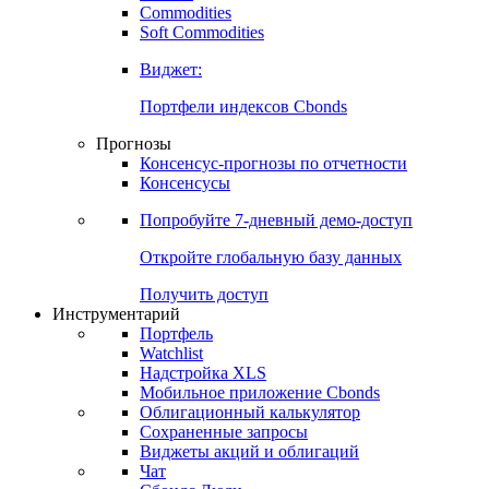
Commodities
Золото
Нефть
Бензин
Commodities
Soft Commodities
Виджет:
Портфели индексов Cbonds
Прогнозы
Консенсус-прогнозы по отчетности
Консенсусы
Попробуйте
7-дневный
демо-доступ
Откройте глобальную базу данных
Получить доступ
Инструментарий
Портфель
Watchlist
Надстройка XLS
Мобильное приложение Cbonds
Облигационный калькулятор