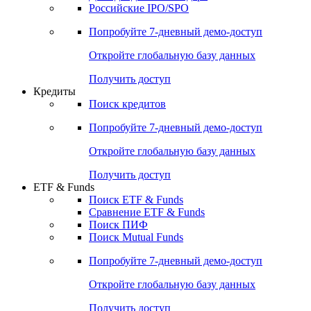
Получить доступ
Акции
Поиск акций
Дивидендный календарь
Российские IPO/SPO
Попробуйте
7-дневный
демо-доступ
Откройте глобальную базу данных
Получить доступ
Кредиты
Поиск кредитов
Попробуйте
7-дневный
демо-доступ
Откройте глобальную базу данных
Получить доступ
ETF & Funds
Поиск ETF & Funds
Сравнение ETF & Funds
Поиск ПИФ
Поиск Mutual Funds
Попробуйте
7-дневный
демо-доступ