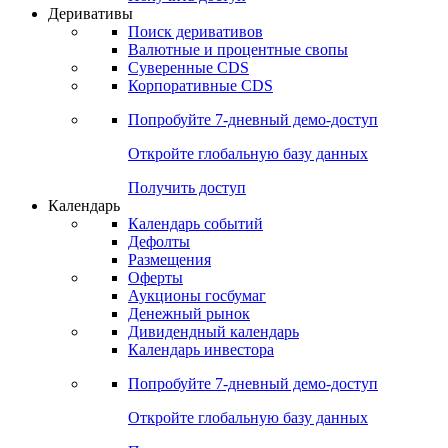
Откройте глобальную базу данных
Получить доступ
Деривативы
Поиск деривативов
Валютные и процентные свопы
Суверенные CDS
Корпоративные CDS
Попробуйте
7-дневный
демо-доступ
Откройте глобальную базу данных
Получить доступ
Календарь
Календарь событий
Дефолты
Размещения
Оферты
Аукционы госбумаг
Денежный рынок
Дивидендный календарь
Календарь инвестора