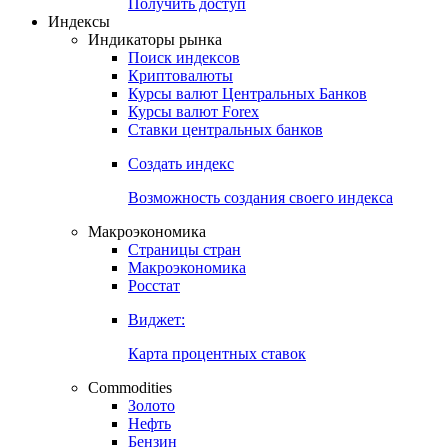
Попробуйте
7-дневный
демо-доступ
Откройте глобальную базу данных
Получить доступ
Индексы
Индикаторы рынка
Поиск индексов
Криптовалюты
Курсы валют Центральных Банков
Курсы валют Forex
Ставки центральных банков
Создать индекс
Возможность создания своего индекса
Макроэкономика
Страницы стран
Макроэкономика
Росстат
Виджет:
Карта процентных ставок