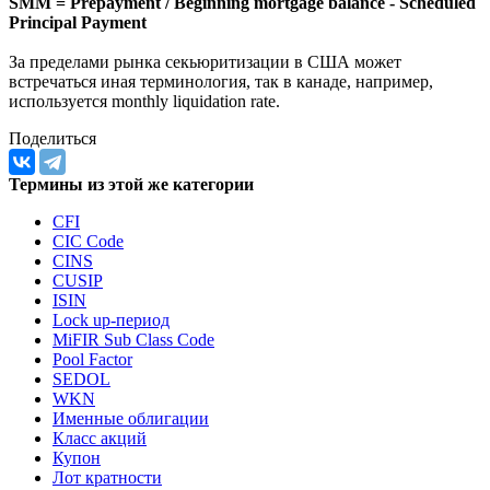
Или по следующей:
SMM = Prepayment / Beginning mortgage balance - Scheduled
Principal Payment
За пределами рынка секьюритизации в США может
встречаться иная терминология, так в канаде, например,
используется monthly liquidation rate.
Поделиться
Термины из этой же категории
CFI
CIC Code
CINS
CUSIP
ISIN
Lock up-период
MiFIR Sub Class Code
Pool Factor
SEDOL
WKN