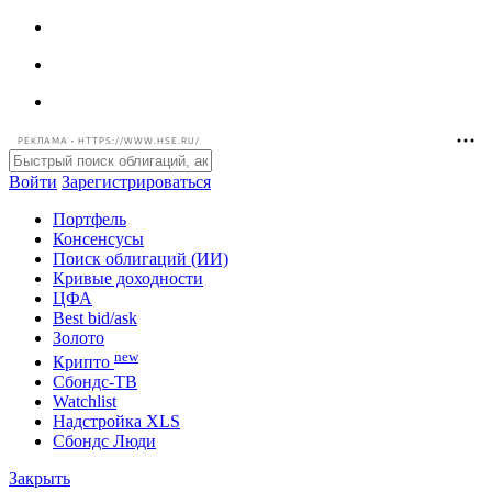
РЕКЛАМА • HTTPS://WWW.HSE.RU/
Войти
Зарегистрироваться
Портфель
Консенсусы
Поиск облигаций (ИИ)
Кривые доходности
ЦФА
Best bid/ask
Золото
new
Крипто
Сбондс-ТВ
Watchlist