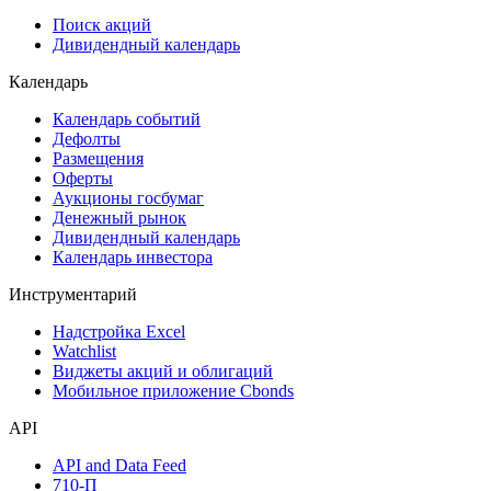
Сукук
Самые популярные облигации на Cbonds.ru
Акции
Поиск акций
Дивидендный календарь
Календарь
Календарь событий
Дефолты
Размещения
Оферты
Аукционы госбумаг
Денежный рынок
Дивидендный календарь
Календарь инвестора
Инструментарий
Надстройка Excel
Watchlist
Виджеты акций и облигаций
Мобильное приложение Cbonds