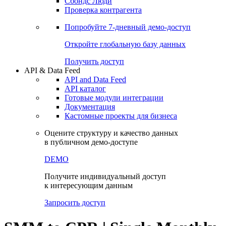
Сохраненные запросы
Виджеты акций и облигаций
Чат
Сбондс Люди
Проверка контрагента
Попробуйте
7-дневный
демо-доступ
Откройте глобальную базу данных
Получить доступ
API & Data Feed
API and Data Feed
API каталог
Готовые модули интеграции
Документация
Кастомные проекты для бизнеса
Оцените структуру и качество данных
в публичном демо-доступе
DEMO
Получите индивидуальный доступ
к интересующим данным