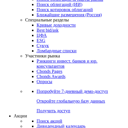
Облигации
Поиски
Поиск облигаций & Карты рынка
Поиск облигаций (ИИ)
Поиск котировок облигаций
Ближайшие размещения (Россия)
Специальные разделы
Кривые доходности
Best bid/ask
ЦФА
ESG
Сукук
Ломбардные списки
Участники рынка
Рэнкинги инвест. банков и юр.
консультантов
Cbonds Pages
Cbonds Awards
Опросы
Попробуйте
7-дневный
демо-доступ
Откройте глобальную базу данных