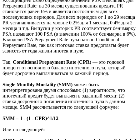
Предоплата в пулах ипотечных кредитов обычно описывается
в рамках модели, созданной Public Securities Association (PSA).
Ассоциацией было определено значений PSA Benchmark для
Prepayment Rate: на 30 месяц существования кредита PR
становится равен 6% и является постоянным для всех
последующих периодов. Для всех периодов от 1 до 29 месяца
PR устанавливается на уровне 0.2% для 1 месяца, 0.4% для 2
месяца и т.д. Выпуски у которых PR соответствует бенчмарку
PSA называют 100 PSA (в значении 100% от бенчмарка в 6%).
В модели PSA Prepayment Rate пула назван Conditional
Prepayment Rate, так как итоговая ставка предоплаты будет
зависеть от года жизни ипотек в пуле.
Так,
Conditional Prepayment Rate (CPR)
— это годовой
процент от основного баланса ипотечного пула, который
будет досрочно выплачиваться за каждый период.
Single Monthly Mortality (SMM)
может быть
интерпретирована двумя способами: (1) вероятность, что
ипотечный кредит будет выплачен в заданный месяц; (2)
ставка досрочного погашения ипотечного пула в данном
месяце. SMM рассчитывается по следующей формуле:
SMM = 1 - (1 - CPR)^1/12