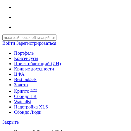
Войти
Зарегистрироваться
Портфель
Консенсусы
Поиск облигаций (ИИ)
Кривые доходности
ЦФА
Best bid/ask
Золото
new
Крипто
Сбондс-ТВ
Watchlist
Надстройка XLS
Сбондс Люди
Закрыть