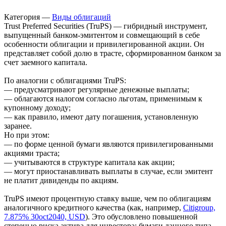
Категория —
Виды облигаций
Trust Preferred Securities (TruPS) — гибридный инструмент,
выпущенный банком-эмитентом и совмещающий в себе
особенности облигации и привилегированной акции. Он
представляет собой долю в трасте, сформированном банком за
счет заемного капитала.
По аналогии с облигациями TruPS:
— предусматривают регулярные денежные выплаты;
— облагаются налогом согласно льготам, применимым к
купонному доходу;
— как правило, имеют дату погашения, установленную
заранее.
Но при этом:
— по форме ценной бумаги являются привилегированными
акциями траста;
— учитываются в структуре капитала как акции;
— могут приостанавливать выплаты в случае, если эмитент
не платит дивиденды по акциям.
TruPS имеют процентную ставку выше, чем по облигациям
аналогичного кредитного качества (как, например,
Citigroup,
7.875% 30oct2040, USD
). Это обусловлено повышенной
степенью риска актива для инвестора: бумаги данного типа