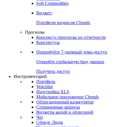
Soft Commodities
Виджет:
Портфели индексов Cbonds
Прогнозы
Консенсус-прогнозы по отчетности
Консенсусы
Попробуйте
7-дневный
демо-доступ
Откройте глобальную базу данных
Получить доступ
Инструментарий
Портфель
Watchlist
Надстройка XLS
Мобильное приложение Cbonds
Облигационный калькулятор
Сохраненные запросы
Виджеты акций и облигаций
Чат
Сбондс Люди