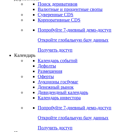
Поиск деривативов
Валютные и процентные свопы
Суверенные CDS
Корпоративные CDS
Попробуйте
7-дневный
демо-доступ
Откройте глобальную базу данных
Получить доступ
Календарь
Календарь событий
Дефолты
Размещения
Оферты
Аукционы госбумаг
Денежный рынок
Дивидендный календарь
Календарь инвестора
Попробуйте
7-дневный
демо-доступ
Откройте глобальную базу данных
Получить доступ