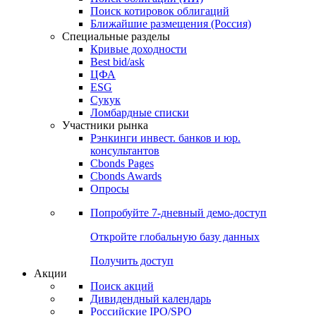
Поиск котировок облигаций
Ближайшие размещения (Россия)
Специальные разделы
Кривые доходности
Best bid/ask
ЦФА
ESG
Сукук
Ломбардные списки
Участники рынка
Рэнкинги инвест. банков и юр.
консультантов
Cbonds Pages
Cbonds Awards
Опросы
Попробуйте
7-дневный
демо-доступ
Откройте глобальную базу данных
Получить доступ
Акции
Поиск акций
Дивидендный календарь
Российские IPO/SPO