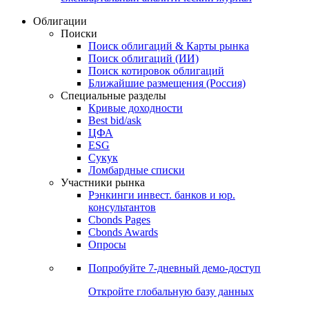
Облигации
Поиски
Поиск облигаций & Карты рынка
Поиск облигаций (ИИ)
Поиск котировок облигаций
Ближайшие размещения (Россия)
Специальные разделы
Кривые доходности
Best bid/ask
ЦФА
ESG
Сукук
Ломбардные списки
Участники рынка
Рэнкинги инвест. банков и юр.
консультантов
Cbonds Pages
Cbonds Awards
Опросы
Попробуйте
7-дневный
демо-доступ
Откройте глобальную базу данных