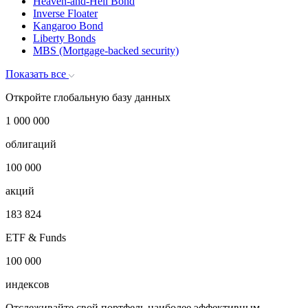
Heaven-and-Hell Bond
Inverse Floater
Kangaroo Bond
Liberty Bonds
MBS (Mortgage-backed security)
Показать все
Откройте глобальную базу данных
1 000 000
облигаций
100 000
акций
183 824
ETF & Funds
100 000
индексов
Отслеживайте свой портфель наиболее эффективным