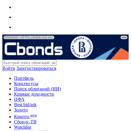
РЕКЛАМА • HTTPS://WWW.HSE.RU/
Войти
Зарегистрироваться
Портфель
Консенсусы
Поиск облигаций (ИИ)
Кривые доходности
ЦФА
Best bid/ask
Золото
new
Крипто
Сбондс-ТВ
Watchlist