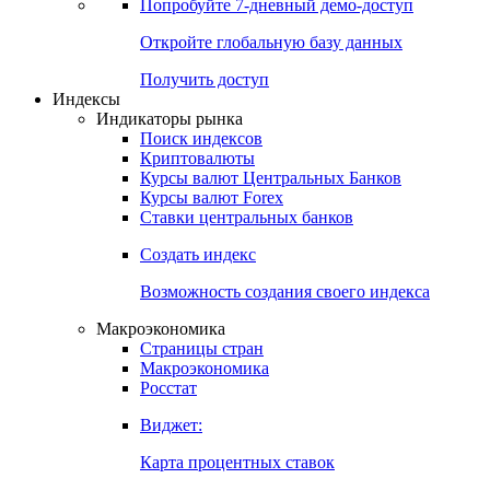
Попробуйте
7-дневный
демо-доступ
Откройте глобальную базу данных
Получить доступ
Индексы
Индикаторы рынка
Поиск индексов
Криптовалюты
Курсы валют Центральных Банков
Курсы валют Forex
Ставки центральных банков
Создать индекс
Возможность создания своего индекса
Макроэкономика
Страницы стран
Макроэкономика
Росстат
Виджет:
Карта процентных ставок