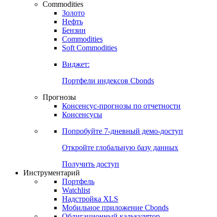
Commodities
Золото
Нефть
Бензин
Commodities
Soft Commodities
Виджет:
Портфели индексов Cbonds
Прогнозы
Консенсус-прогнозы по отчетности
Консенсусы
Попробуйте
7-дневный
демо-доступ
Откройте глобальную базу данных
Получить доступ
Инструментарий
Портфель
Watchlist
Надстройка XLS
Мобильное приложение Cbonds
Облигационный калькулятор