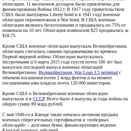
облигации. 11 миллионов долларов были привлечены для
финансирования Войны 1812 г. В 1917 году правительством
США были выпущены Liberty bond и в 1941 году военные
облигации переименовали в War bond. В США военные
облигации являлись бескупонными и продавались по 75% от
номинала на 10 лет. Облигация номиналом $25 продавалась за
$18.75.
Кроме США военные облигации выпускала Великобритания,
облигации считались самыми продаваемыми во времена
Первой мировой войны. Облигации выпускались
бессрочными и 9 марта 2015 года спустя почти 100 лет был
выкуплен последний выпуск военных облигаций
Великобритании.
Великобритания, War Loan 3.5 perpetual
с
объемом погашения почти 2 млрд фунтов и на момент
погашениями ими владело почти 120 000 инвесторов.
Кроме США и Великобритании военные облигации
выпускали и в
СССР
. Всего было 4 выпуска за годы войны на
общую сумму 89 млрд рублей.
С мая 1940-го в Канаде также началась активная продажа
военных сберегательных сертификатов и «победных
облигаций» – долговых бумаг, финансирующих ведение
Канадой военных действий.