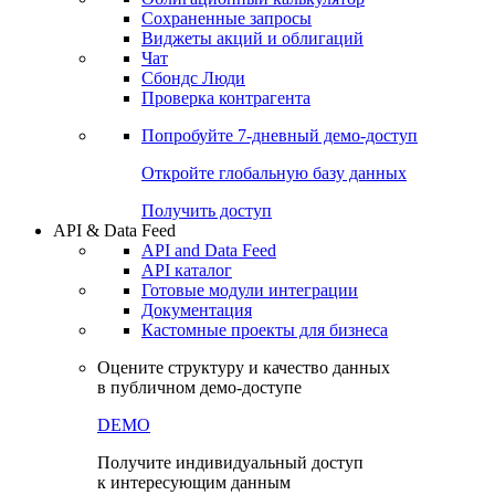
Сохраненные запросы
Виджеты акций и облигаций
Чат
Сбондс Люди
Проверка контрагента
Попробуйте
7-дневный
демо-доступ
Откройте глобальную базу данных
Получить доступ
API & Data Feed
API and Data Feed
API каталог
Готовые модули интеграции
Документация
Кастомные проекты для бизнеса
Оцените структуру и качество данных
в публичном демо-доступе
DEMO
Получите индивидуальный доступ
к интересующим данным