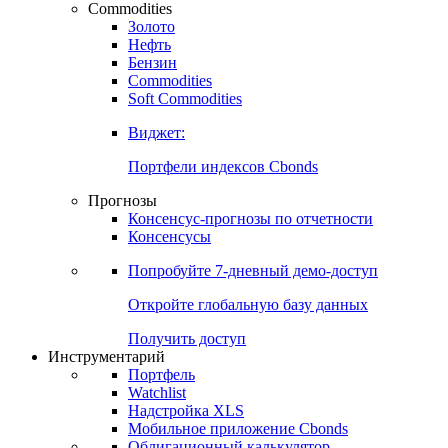
Commodities
Золото
Нефть
Бензин
Commodities
Soft Commodities
Виджет:
Портфели индексов Cbonds
Прогнозы
Консенсус-прогнозы по отчетности
Консенсусы
Попробуйте
7-дневный
демо-доступ
Откройте глобальную базу данных
Получить доступ
Инструментарий
Портфель
Watchlist
Надстройка XLS
Мобильное приложение Cbonds
Облигационный калькулятор