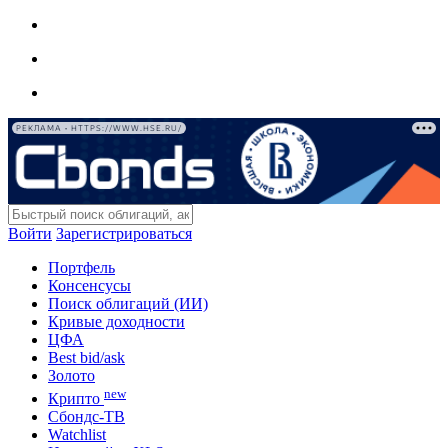
РЕКЛАМА • HTTPS://WWW.HSE.RU/
Войти
Зарегистрироваться
Портфель
Консенсусы
Поиск облигаций (ИИ)
Кривые доходности
ЦФА
Best bid/ask
Золото
new
Крипто
Сбондс-ТВ
Watchlist