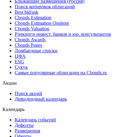
Ближайшие размещения (Россия)
Поиск котировок облигаций
Best bid/ask
Cbonds Estimation
Cbonds Estimation Onshore
Cbonds Valuation
Рэнкинги инвест. банков и юр. консультантов
Cbonds Awards
Cbonds Pages
Ломбардные списки
ЦФА
ESG
Сукук
Самые популярные облигации на Cbonds.ru
Акции
Поиск акций
Дивидендный календарь
Календарь
Календарь событий
Дефолты
Размещения
Оферты