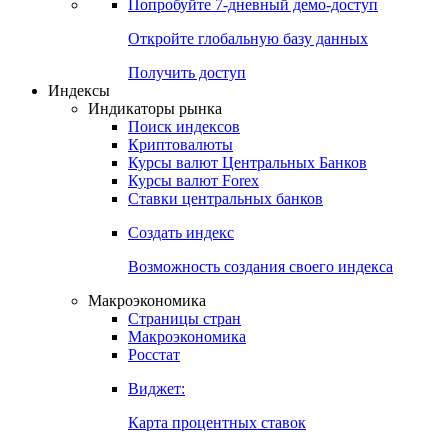
Попробуйте
7-дневный
демо-доступ
Откройте глобальную базу данных
Получить доступ
Индексы
Индикаторы рынка
Поиск индексов
Криптовалюты
Курсы валют Центральных Банков
Курсы валют Forex
Ставки центральных банков
Создать индекс
Возможность создания своего индекса
Макроэкономика
Страницы стран
Макроэкономика
Росстат
Виджет:
Карта процентных ставок