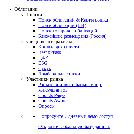
Облигации
Поиски
Поиск облигаций & Карты рынка
Поиск облигаций (ИИ)
Поиск котировок облигаций
Ближайшие размещения (Россия)
Специальные разделы
Кривые доходности
Best bid/ask
ЦФА
ESG
Сукук
Ломбардные списки
Участники рынка
Рэнкинги инвест. банков и юр.
консультантов
Cbonds Pages
Cbonds Awards
Опросы
Попробуйте
7-дневный
демо-доступ
Откройте глобальную базу данных