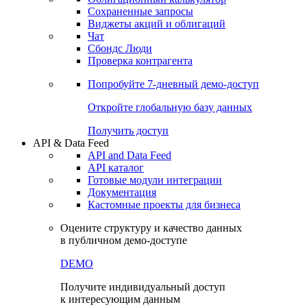
Сохраненные запросы
Виджеты акций и облигаций
Чат
Сбондс Люди
Проверка контрагента
Попробуйте
7-дневный
демо-доступ
Откройте глобальную базу данных
Получить доступ
API & Data Feed
API and Data Feed
API каталог
Готовые модули интеграции
Документация
Кастомные проекты для бизнеса
Оцените структуру и качество данных
в публичном демо-доступе
DEMO
Получите индивидуальный доступ
к интересующим данным