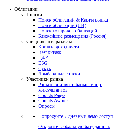
Облигации
Поиски
Поиск облигаций & Карты рынка
Поиск облигаций (ИИ)
Поиск котировок облигаций
Ближайшие размещения (Россия)
Специальные разделы
Кривые доходности
Best bid/ask
ЦФА
ESG
Сукук
Ломбардные списки
Участники рынка
Рэнкинги инвест. банков и юр.
консультантов
Cbonds Pages
Cbonds Awards
Опросы
Попробуйте
7-дневный
демо-доступ
Откройте глобальную базу данных