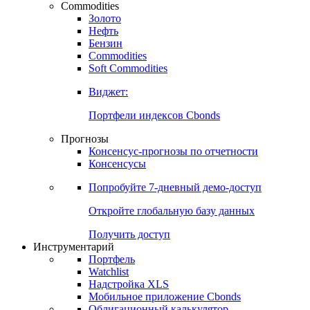
Commodities
Золото
Нефть
Бензин
Commodities
Soft Commodities
Виджет:
Портфели индексов Cbonds
Прогнозы
Консенсус-прогнозы по отчетности
Консенсусы
Попробуйте
7-дневный
демо-доступ
Откройте глобальную базу данных
Получить доступ
Инструментарий
Портфель
Watchlist
Надстройка XLS
Мобильное приложение Cbonds
Облигационный калькулятор