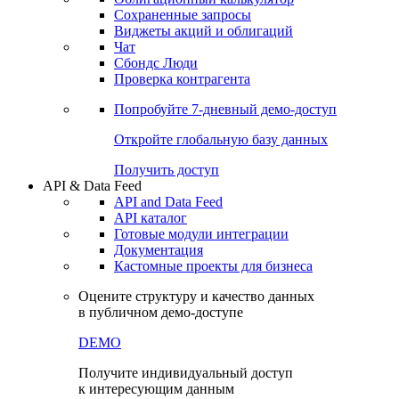
Сохраненные запросы
Виджеты акций и облигаций
Чат
Сбондс Люди
Проверка контрагента
Попробуйте
7-дневный
демо-доступ
Откройте глобальную базу данных
Получить доступ
API & Data Feed
API and Data Feed
API каталог
Готовые модули интеграции
Документация
Кастомные проекты для бизнеса
Оцените структуру и качество данных
в публичном демо-доступе
DEMO
Получите индивидуальный доступ
к интересующим данным