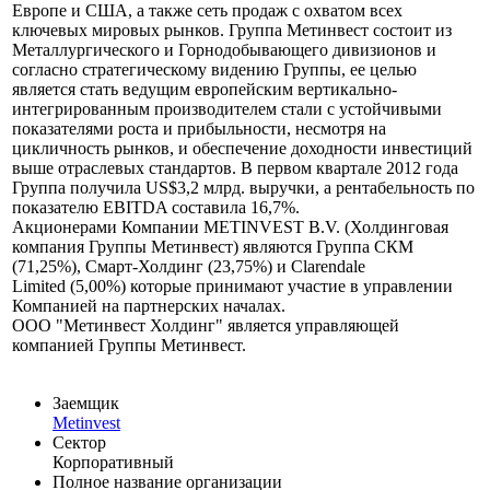
Европе и США, а также сеть продаж с охватом всех
ключевых мировых рынков. Группа Метинвест состоит из
Металлургического и Горнодобывающего дивизионов и
согласно стратегическому видению Группы, ее целью
является стать ведущим европейским вертикально-
интегрированным производителем стали с устойчивыми
показателями роста и прибыльности, несмотря на
цикличность рынков, и обеспечение доходности инвестиций
выше отраслевых стандартов. В первом квартале 2012 года
Группа получила US$3,2 млрд. выручки, а рентабельность по
показателю EBITDA составила 16,7%.
Акционерами Компании METINVEST B.V. (Холдинговая
компания Группы Метинвест) являются Группа СКМ
(71,25%), Смарт-Холдинг (23,75%) и Clarendale
Limited (5,00%) которые принимают участие в управлении
Компанией на партнерских началах.
ООО "Метинвест Холдинг" является управляющей
компанией Группы Метинвест.
Заемщик
Metinvest
Сектор
Корпоративный
Полное название организации