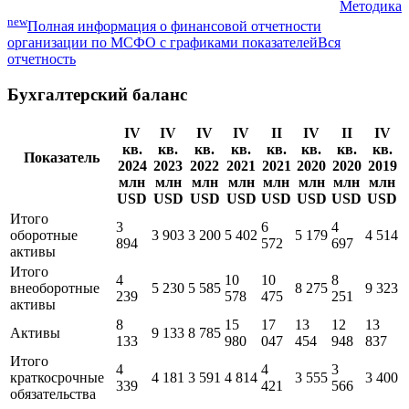
Методика
new
Полная информация о финансовой отчетности
организации по МСФО с графиками показателей
Вся
отчетность
Бухгалтерский баланс
IV
IV
IV
IV
II
IV
II
IV
кв.
кв.
кв.
кв.
кв.
кв.
кв.
кв.
Показатель
2024
2023
2022
2021
2021
2020
2020
2019
млн
млн
млн
млн
млн
млн
млн
млн
USD
USD
USD
USD
USD
USD
USD
USD
Итого
3
6
4
оборотные
3 903
3 200
5 402
5 179
4 514
894
572
697
активы
Итого
4
10
10
8
внеоборотные
5 230
5 585
8 275
9 323
239
578
475
251
активы
8
15
17
13
12
13
Активы
9 133
8 785
133
980
047
454
948
837
Итого
4
4
3
краткосрочные
4 181
3 591
4 814
3 555
3 400
339
421
566
обязательства