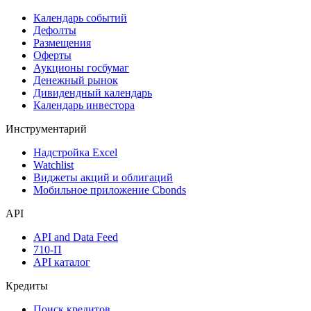
Календарь событий
Дефолты
Размещения
Оферты
Аукционы госбумаг
Денежный рынок
Дивидендный календарь
Календарь инвестора
Инструментарий
Надстройка Excel
Watchlist
Виджеты акций и облигаций
Мобильное приложение Cbonds
API
API and Data Feed
710-П
API каталог
Кредиты
Поиск кредитов