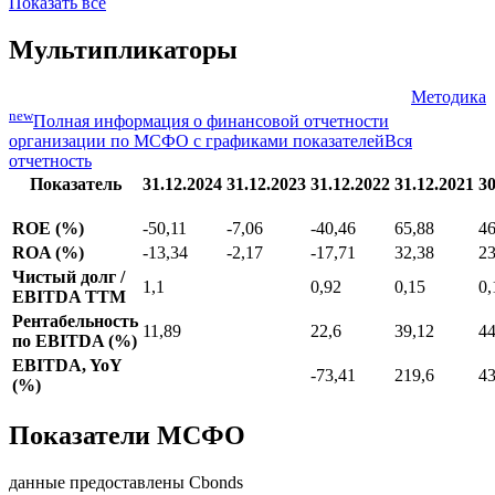
Показать все
Мультипликаторы
Методика
new
Полная информация о финансовой отчетности
организации по МСФО с графиками показателей
Вся
отчетность
Показатель
31.12.2024
31.12.2023
31.12.2022
31.12.2021
30
ROE (%)
-50,11
-7,06
-40,46
65,88
46
ROA (%)
-13,34
-2,17
-17,71
32,38
23
Чистый долг /
1,1
0,92
0,15
0,
EBITDA TTM
Рентабельность
11,89
22,6
39,12
44
по EBITDA (%)
EBITDA, YoY
-73,41
219,6
43
(%)
Показатели МСФО
данные предоставлены Cbonds