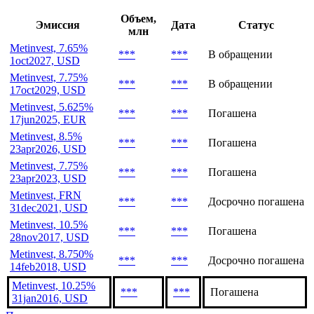
Объем,
Эмиссия
Дата
Статус
млн
Metinvest, 7.65%
***
***
В обращении
1oct2027, USD
Metinvest, 7.75%
***
***
В обращении
17oct2029, USD
Metinvest, 5.625%
***
***
Погашена
17jun2025, EUR
Metinvest, 8.5%
***
***
Погашена
23apr2026, USD
Metinvest, 7.75%
***
***
Погашена
23apr2023, USD
Metinvest, FRN
***
***
Досрочно погашена
31dec2021, USD
Metinvest, 10.5%
***
***
Погашена
28nov2017, USD
Metinvest, 8.750%
***
***
Досрочно погашена
14feb2018, USD
Metinvest, 10.25%
***
***
Погашена
31jan2016, USD