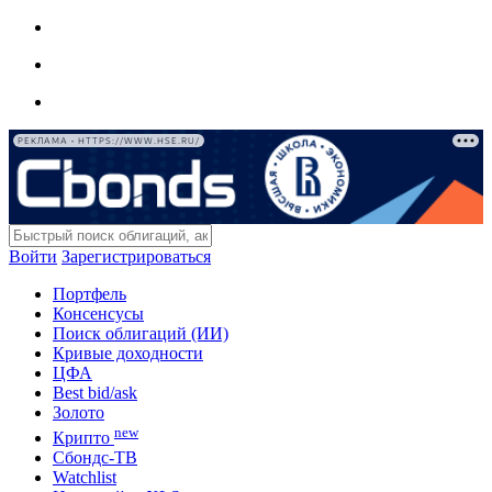
РЕКЛАМА • HTTPS://WWW.HSE.RU/
Войти
Зарегистрироваться
Портфель
Консенсусы
Поиск облигаций (ИИ)
Кривые доходности
ЦФА
Best bid/ask
Золото
new
Крипто
Сбондс-ТВ
Watchlist