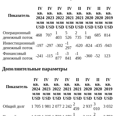
IV
IV
IV
IV
II
IV
II
IV
кв.
кв.
кв.
кв.
кв.
кв.
кв.
кв.
Показатель
2024
2023
2022
2021
2021
2020
2020
2019
млн
млн
млн
млн
млн
млн
млн
млн
USD
USD
USD
USD
USD
USD
USD
USD
Операционный
1
5
2
1
468
707
685
814
денежный поток
403
526
735
740
Инвестиционный
-1
-197
-297
-302
-620
-824
-435
-943
денежный поток
297
Финансовый
-1
-3
-1
-241
-115
-360
-52
123
денежный поток
877
841
490
Дополнительные параметры
IV
IV
IV
IV
II
IV
II
IV
кв.
кв.
кв.
кв.
кв.
кв.
кв.
кв.
Показатель
2024
2023
2022
2021
2021
2020
2020
2019
млн
млн
млн
млн
млн
млн
млн
млн
USD
USD
USD
USD
USD
USD
USD
USD
2
3
Общий долг
1 705
1 981
2 077
2 242
2 937
3 032
459
010
1
2