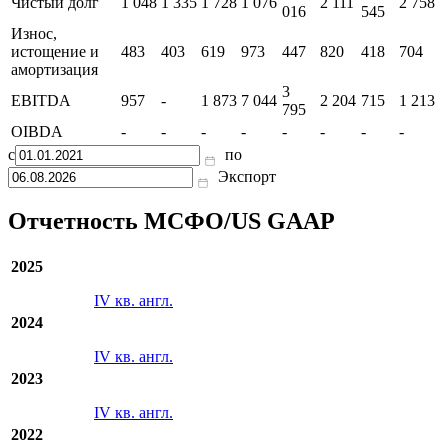
Чистый долг
1 048
1 335
1 728
1 076
2 111
2 758
016
545
Износ,
истощение и
483
403
619
973
447
820
418
704
амортизация
3
EBITDA
957
-
1 873
7 044
2 204
715
1 213
795
OIBDA
-
-
-
-
-
-
-
-
с
по
Экспорт
Отчетность МСФО/US GAAP
2025
IV кв. англ.
2024
IV кв. англ.
2023
IV кв. англ.
2022