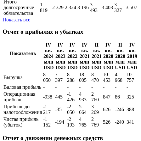
Итого
1
3
3
долгосрочные
2 329
2 324
3 196
3 403
3 507
819
493
327
обязательства
Показать все
Отчет о прибылях и убытках
IV
IV
IV
IV
II
IV
II
IV
кв.
кв.
кв.
кв.
кв.
кв.
кв.
кв.
Показатель
2024
2023
2022
2021
2021
2020
2020
2019
млн
млн
млн
млн
млн
млн
млн
млн
USD
USD
USD
USD
USD
USD
USD
USD
8
7
8
18
8
10
4
10
Выручка
050
397
288
005
470
453
968
757
Валовая прибыль
-
-
-
-
-
-
-
-
Операционная
-1
4
2
-938
445
847
86
325
прибыль
426
933
760
Прибыль до
-1
-2
5
3
-35
626
-246
388
налогообложения
217
050
664
269
Чистая прибыль
-1
-2
4
2
-194
526
-240
341
(убыток)
152
193
765
769
Отчет о движении денежных средств