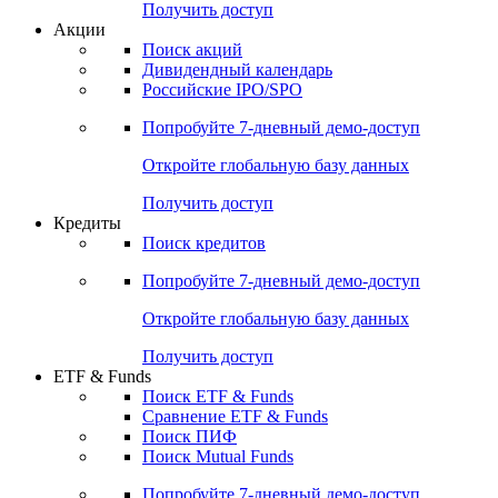
Получить доступ
Акции
Поиск акций
Дивидендный календарь
Российские IPO/SPO
Попробуйте
7-дневный
демо-доступ
Откройте глобальную базу данных
Получить доступ
Кредиты
Поиск кредитов
Попробуйте
7-дневный
демо-доступ
Откройте глобальную базу данных
Получить доступ
ETF & Funds
Поиск ETF & Funds
Сравнение ETF & Funds
Поиск ПИФ
Поиск Mutual Funds
Попробуйте
7-дневный
демо-доступ