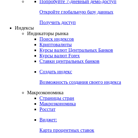
Попробуйте
7-дневный
демо-доступ
Откройте глобальную базу данных
Получить доступ
Индексы
Индикаторы рынка
Поиск индексов
Криптовалюты
Курсы валют Центральных Банков
Курсы валют Forex
Ставки центральных банков
Создать индекс
Возможность создания своего индекса
Макроэкономика
Страницы стран
Макроэкономика
Росстат
Виджет:
Карта процентных ставок