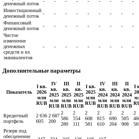
-
-
-
-
-
-
-
-
-
денежный поток
Инвестиционный
-
-
-
-
-
-
-
-
-
денежный поток
Финансовый
-
-
-
-
-
-
-
-
-
денежный поток
Чистое
изменение
денежных
-
-
-
-
-
-
-
-
-
средств и их
эквивалентов
Дополнительные параметры
IV
III
II
IV
III
II
I кв.
I кв.
I 
кв.
кв.
кв.
кв.
кв.
кв.
Показатель
2026
2025
20
2025
2025
2025
2024
2024
2024
млн
млн
м
млн
млн
млн
млн
млн
млн
RUB
RUB
R
RUB
RUB
RUB
RUB
RUB
RUB
2
2
2
2
2
2
2
Кредитный
2 636
2 687
586
554
608
815
690
505
46
портфель
605
200
280
111
581
610
204
908
56
Резерв под
обесценение