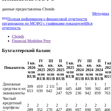
данные предоставлены Cbonds
Методика
new
Полная информация о финансовой отчетности
организации по МСФО с графиками показателей
Вся
отчетность
Cbonds
Financial Modeling Prep
Бухгалтерский баланс
IV
III
II
IV
III
II
I кв.
I кв.
I к
кв.
кв.
кв.
кв.
кв.
кв.
Показатель
2026
2025
202
2025
2025
2025
2024
2024
2024
млн
млн
мл
млн
млн
млн
млн
млн
млн
RUB
RUB
RU
RUB
RUB
RUB
RUB
RUB
RUB
Денежные
1
1
1
1
1
1
309
410
2 111
средства и их
340
445
448
500
362
497
653
039
642
эквиваленты
247
929
236
942
859
763
Чистый
кредитный
2
2
2
2
2
2
2
2
2
портфель/
289
352
270
427
490
697
690
505
466