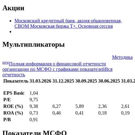
Акции
Московский кредитный банк, акция обыкновенная,
CBOM Московская биржа Т+. Основная сессия
Мультипликаторы
Методика
new
Полная информация о финансовой отчетности
организации по МСФО с графиками показателей
Вся
отчетность
Показатель
31.03.2026
31.12.2025
30.09.2025
30.06.2025
31.03.
EPS Basic
1,04
P/E
9,75
ROE (%)
9,38
6,27
5,89
2,36
2,61
ROA (%)
0,73
0,46
0,41
0,18
0,19
P/B
0,91
Показатели МСФО