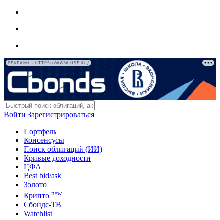
РЕКЛАМА • HTTPS://WWW.HSE.RU/
Войти
Зарегистрироваться
Портфель
Консенсусы
Поиск облигаций (ИИ)
Кривые доходности
ЦФА
Best bid/ask
Золото
new
Крипто
Сбондс-ТВ
Watchlist