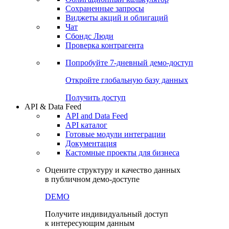
Сохраненные запросы
Виджеты акций и облигаций
Чат
Сбондс Люди
Проверка контрагента
Попробуйте
7-дневный
демо-доступ
Откройте глобальную базу данных
Получить доступ
API & Data Feed
API and Data Feed
API каталог
Готовые модули интеграции
Документация
Кастомные проекты для бизнеса
Оцените структуру и качество данных
в публичном демо-доступе
DEMO
Получите индивидуальный доступ
к интересующим данным