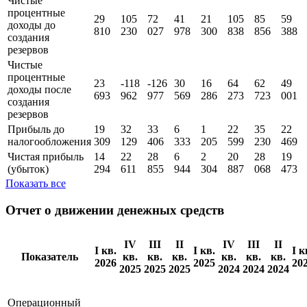
Чистые
процентные
29
105
72
41
21
105
85
59
доходы до
810
230
027
978
300
838
856
388
создания
резервов
Чистые
процентные
23
-118
-126
30
16
64
62
49
доходы поcле
693
962
977
569
286
273
723
001
создания
резервов
Прибыль до
19
32
33
6
1
22
35
22
налогообложения
309
129
406
333
205
599
230
469
Чистая прибыль
14
22
28
6
2
20
28
19
(убыток)
294
611
855
944
304
887
068
473
Показать все
Отчет о движении денежных средств
IV
III
II
IV
III
II
I кв.
I кв.
I к
Показатель
кв.
кв.
кв.
кв.
кв.
кв.
2026
2025
20
2025
2025
2025
2024
2024
2024
Операционный