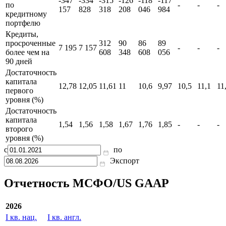
-347
-334
-315
-126
-118
-117
по
-
-
-
157
828
318
208
046
984
кредитному
портфелю
Кредиты,
просроченные
312
90
86
89
7 195
7 157
-
-
-
более чем на
608
348
608
056
90 дней
Достаточность
капитала
12,78
12,05
11,61
11
10,6
9,97
10,5
11,1
11
первого
уровня (%)
Достаточность
капитала
1,54
1,56
1,58
1,67
1,76
1,85
-
-
-
второго
уровня (%)
с
по
Экспорт
Отчетность МСФО/US GAAP
2026
I кв. нац.
I кв. англ.