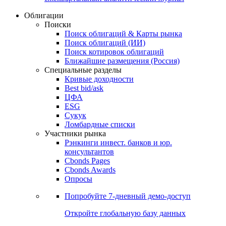
Облигации
Поиски
Поиск облигаций & Карты рынка
Поиск облигаций (ИИ)
Поиск котировок облигаций
Ближайшие размещения (Россия)
Специальные разделы
Кривые доходности
Best bid/ask
ЦФА
ESG
Сукук
Ломбардные списки
Участники рынка
Рэнкинги инвест. банков и юр.
консультантов
Cbonds Pages
Cbonds Awards
Опросы
Попробуйте
7-дневный
демо-доступ
Откройте глобальную базу данных