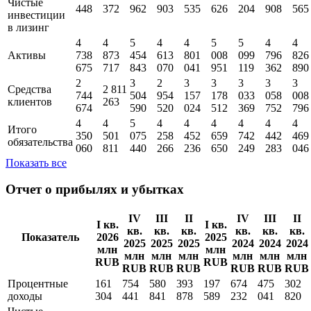
Чистые
448
372
962
903
535
626
204
908
565
инвестиции
в лизинг
4
4
5
4
4
5
5
4
4
Активы
738
873
454
613
801
008
099
796
826
675
717
843
070
041
951
119
362
890
2
3
2
3
3
3
3
3
Средства
2 811
744
504
954
157
178
033
058
008
клиентов
263
674
590
520
024
512
369
752
796
4
4
5
4
4
4
4
4
4
Итого
350
501
075
258
452
659
742
442
469
обязательства
060
811
440
266
236
650
249
283
046
Показать все
Отчет о прибылях и убытках
IV
III
II
IV
III
II
I кв.
I кв.
кв.
кв.
кв.
кв.
кв.
кв.
Показатель
2026
2025
2025
2025
2025
2024
2024
2024
млн
млн
млн
млн
млн
млн
млн
млн
RUB
RUB
RUB
RUB
RUB
RUB
RUB
RUB
Процентные
161
754
580
393
197
674
475
302
доходы
304
441
841
878
589
232
041
820