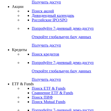
Получить доступ
Акции
Поиск акций
Дивидендный календарь
Российские IPO/SPO
Попробуйте
7-дневный
демо-доступ
Откройте глобальную базу данных
Получить доступ
Кредиты
Поиск кредитов
Попробуйте
7-дневный
демо-доступ
Откройте глобальную базу данных
Получить доступ
ETF & Funds
Поиск ETF & Funds
Сравнение ETF & Funds
Поиск ПИФ
Поиск Mutual Funds
Попробуйте
7-дневный
демо-доступ