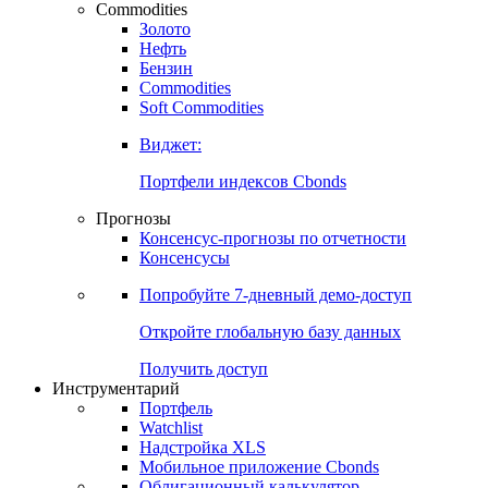
Commodities
Золото
Нефть
Бензин
Commodities
Soft Commodities
Виджет:
Портфели индексов Cbonds
Прогнозы
Консенсус-прогнозы по отчетности
Консенсусы
Попробуйте
7-дневный
демо-доступ
Откройте глобальную базу данных
Получить доступ
Инструментарий
Портфель
Watchlist
Надстройка XLS
Мобильное приложение Cbonds
Облигационный калькулятор