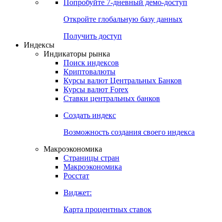
Попробуйте
7-дневный
демо-доступ
Откройте глобальную базу данных
Получить доступ
Индексы
Индикаторы рынка
Поиск индексов
Криптовалюты
Курсы валют Центральных Банков
Курсы валют Forex
Ставки центральных банков
Создать индекс
Возможность создания своего индекса
Макроэкономика
Страницы стран
Макроэкономика
Росстат
Виджет:
Карта процентных ставок