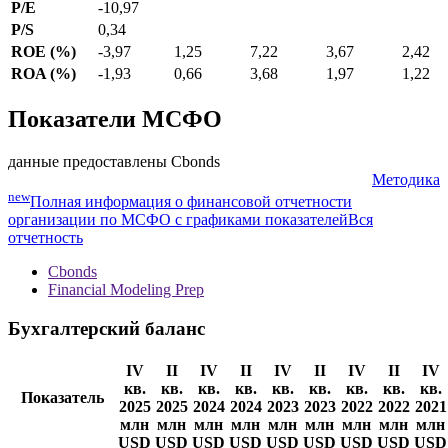
P/E
-10,97
P/S
0,34
ROE (%)
-3,97
1,25
7,22
3,67
2,42
ROA (%)
-1,93
0,66
3,68
1,97
1,22
Показатели МСФО
данные предоставлены Cbonds
Методика
new
Полная информация о финансовой отчетности
организации по МСФО с графиками показателей
Вся
отчетность
Cbonds
Financial Modeling Prep
Бухгалтерский баланс
IV
II
IV
II
IV
II
IV
II
IV
кв.
кв.
кв.
кв.
кв.
кв.
кв.
кв.
кв.
Показатель
2025
2025
2024
2024
2023
2023
2022
2022
2021
млн
млн
млн
млн
млн
млн
млн
млн
млн
USD
USD
USD
USD
USD
USD
USD
USD
USD