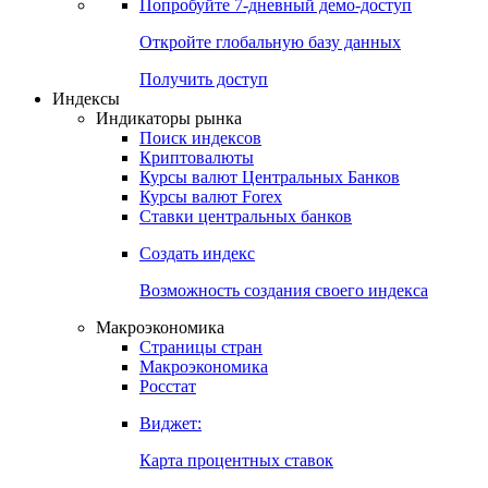
Попробуйте
7-дневный
демо-доступ
Откройте глобальную базу данных
Получить доступ
Индексы
Индикаторы рынка
Поиск индексов
Криптовалюты
Курсы валют Центральных Банков
Курсы валют Forex
Ставки центральных банков
Создать индекс
Возможность создания своего индекса
Макроэкономика
Страницы стран
Макроэкономика
Росстат
Виджет:
Карта процентных ставок