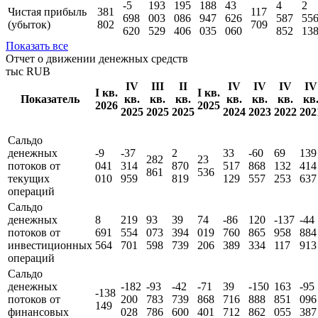
-5
193
195
188
43
4
2
Чистая прибыль
381
117
698
003
086
947
626
587
55
(убыток)
802
709
620
529
406
035
060
852
13
Показать все
Отчет о движении денежных средств
тыс RUB
IV
III
II
IV
IV
IV
IV
I кв.
I кв.
Показатель
кв.
кв.
кв.
кв.
кв.
кв.
кв
2026
2025
2025
2025
2025
2024
2023
2022
202
Сальдо
денежных
-9
-37
2
33
-60
69
139
282
23
потоков от
041
314
870
517
868
132
414
861
536
текущих
010
959
819
129
557
253
637
операций
Сальдо
денежных
8
219
93
39
74
-86
120
-137
-44
потоков от
691
554
073
394
019
760
865
958
884
инвестиционных
564
701
598
739
206
389
334
117
913
операций
Сальдо
денежных
-182
-93
-42
-71
39
-150
163
-95
-138
потоков от
200
783
739
868
716
888
851
096
149
финансовых
028
786
600
401
712
862
055
387