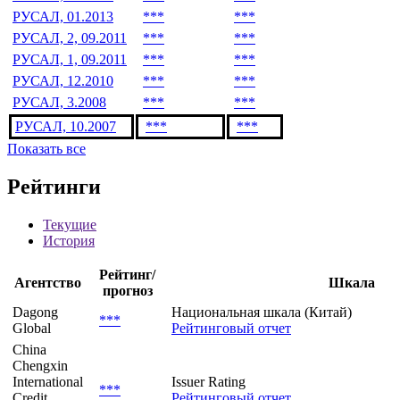
РУСАЛ, 01.2013
***
***
РУСАЛ, 2, 09.2011
***
***
РУСАЛ, 1, 09.2011
***
***
РУСАЛ, 12.2010
***
***
РУСАЛ, 3.2008
***
***
РУСАЛ, 10.2007
***
***
Показать все
Рейтинги
Текущие
История
Рейтинг/
Агентство
Шкала
прогноз
Dagong
Национальная шкала (Китай)
***
Global
Рейтинговый отчет
China
Chengxin
International
Issuer Rating
***
Credit
Рейтинговый отчет