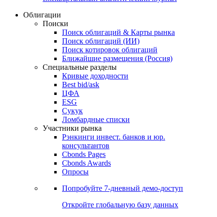
Облигации
Поиски
Поиск облигаций & Карты рынка
Поиск облигаций (ИИ)
Поиск котировок облигаций
Ближайшие размещения (Россия)
Специальные разделы
Кривые доходности
Best bid/ask
ЦФА
ESG
Сукук
Ломбардные списки
Участники рынка
Рэнкинги инвест. банков и юр.
консультантов
Cbonds Pages
Cbonds Awards
Опросы
Попробуйте
7-дневный
демо-доступ
Откройте глобальную базу данных