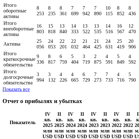
Итого
8
8
8
7
7
7
10
8
8
оборотные
253
235
361
699
942
890
115
852
436
активы
Итого
16
15
13
14
13
13
14
16
12
внеоборотные
803
818
840
333
522
535
516
567
470
активы
25
24
22
22
21
21
24
25
20
Активы
056
053
201
032
464
425
631
419
906
Итого
9
8
6
5
3
2
4
5
4
краткосрочные
336
817
759
404
719
875
591
849
592
обязательства
Итого
3
3
4
4
6
7
7
4
5
долгосрочные
994
132
226
665
729
273
733
716
790
обязательства
Показать все
Отчет о прибылях и убытках
IV
II
IV
II
IV
II
IV
II
кв.
кв.
кв.
кв.
кв.
кв.
кв.
кв.
к
Показатель
2025
2025
2024
2024
2023
2023
2022
2022
2
млн
млн
млн
млн
млн
млн
млн
млн
м
USD
USD
USD
USD
USD
USD
USD
USD
U