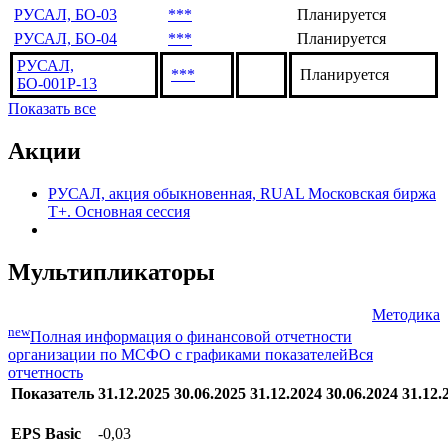
РУСАЛ, БО-03
***
Планируется
РУСАЛ, БО-04
***
Планируется
РУСАЛ,
***
Планируется
БО-001Р-13
Показать все
Акции
РУСАЛ, акция обыкновенная, RUAL Московская биржа
Т+. Основная сессия
Мультипликаторы
Методика
new
Полная информация о финансовой отчетности
организации по МСФО с графиками показателей
Вся
отчетность
Показатель
31.12.2025
30.06.2025
31.12.2024
30.06.2024
31.12.
EPS Basic
-0,03