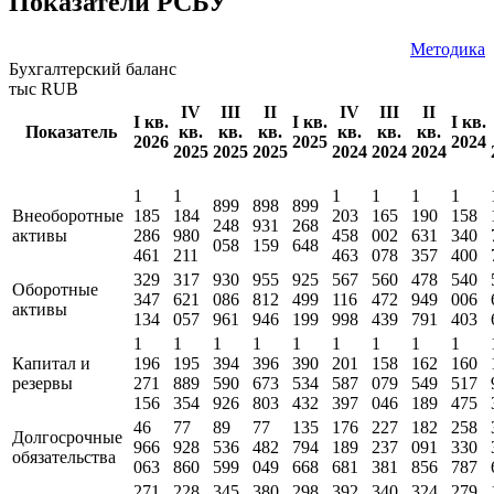
Показатели РСБУ
Методика
Бухгалтерский баланс
тыс RUB
IV
III
II
IV
III
II
I кв.
I кв.
I кв.
Показатель
кв.
кв.
кв.
кв.
кв.
кв.
2026
2025
2024
2025
2025
2025
2024
2024
2024
1
1
1
1
1
1
899
898
899
Внеоборотные
185
184
203
165
190
158
248
931
268
активы
286
980
458
002
631
340
058
159
648
461
211
463
078
357
400
329
317
930
955
925
567
560
478
540
Оборотные
347
621
086
812
499
116
472
949
006
активы
134
057
961
946
199
998
439
791
403
1
1
1
1
1
1
1
1
1
Капитал и
196
195
394
396
390
201
158
162
160
резервы
271
889
590
673
534
587
079
549
517
156
354
926
803
432
397
046
189
475
46
77
89
77
135
176
227
182
258
Долгосрочные
966
928
536
482
794
189
237
091
330
обязательства
063
860
599
049
668
681
381
856
787
271
228
345
380
298
392
340
324
279