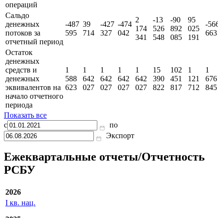
операций
Сальдо
2
-13
-90
95
денежных
-487
39
-427
-474
-56
174
526
892
025
потоков за
595
714
327
042
663
341
548
085
191
отчетный период
Остаток
денежных
средств и
1
1
1
1
1
15
102
1
1
денежных
588
642
642
642
642
390
451
121
676
эквивалентов на
623
027
027
027
027
822
817
712
845
начало отчетного
периода
Показать все
с
по
Экспорт
Ежеквартальные отчеты/Отчетность
РСБУ
2026
I кв. нац.