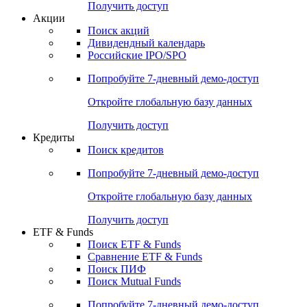
Получить доступ
Акции
Поиск акций
Дивидендный календарь
Российские IPO/SPO
Попробуйте
7-дневный
демо-доступ
Откройте глобальную базу данных
Получить доступ
Кредиты
Поиск кредитов
Попробуйте
7-дневный
демо-доступ
Откройте глобальную базу данных
Получить доступ
ETF & Funds
Поиск ETF & Funds
Сравнение ETF & Funds
Поиск ПИФ
Поиск Mutual Funds
Попробуйте
7-дневный
демо-доступ