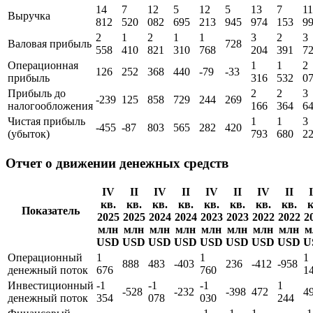
14
7
12
5
12
5
13
7
11
Выручка
812
520
082
695
213
945
974
153
9
2
1
2
1
1
3
2
3
Валовая прибыль
728
558
410
821
310
768
204
391
7
Операционная
1
1
2
126
252
368
440
-79
-33
прибыль
316
532
0
Прибыль до
2
2
3
-239
125
858
729
244
269
налогообложения
166
364
6
Чистая прибыль
1
1
3
-455
-87
803
565
282
420
(убыток)
793
680
2
Отчет о движении денежных средств
IV
II
IV
II
IV
II
IV
II
кв.
кв.
кв.
кв.
кв.
кв.
кв.
кв.
к
Показатель
2025
2025
2024
2024
2023
2023
2022
2022
2
млн
млн
млн
млн
млн
млн
млн
млн
м
USD
USD
USD
USD
USD
USD
USD
USD
U
Операционный
1
1
1
888
483
-403
236
-412
-958
денежный поток
676
760
1
Инвестиционный
-1
-1
-1
1
-528
-232
-398
472
4
денежный поток
354
078
030
244