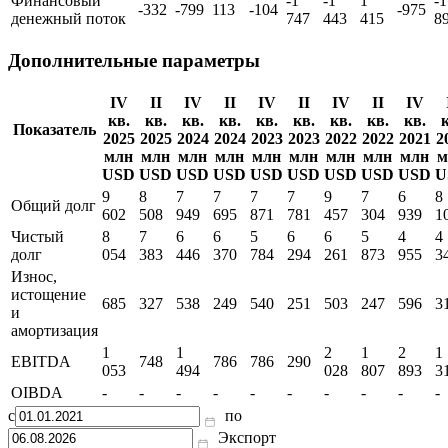
Финансовый
-1
-1
1
-1
-332
-799
113
-104
-975
денежный поток
747
443
415
8
Дополнительные параметры
IV
II
IV
II
IV
II
IV
II
IV
кв.
кв.
кв.
кв.
кв.
кв.
кв.
кв.
кв.
к
Показатель
2025
2025
2024
2024
2023
2023
2022
2022
2021
2
млн
млн
млн
млн
млн
млн
млн
млн
млн
м
USD
USD
USD
USD
USD
USD
USD
USD
USD
U
9
8
7
7
7
7
9
7
6
8
Общий долг
602
508
949
695
871
781
457
304
939
1
Чистый
8
7
6
6
5
6
6
5
4
4
долг
054
383
446
370
784
294
261
873
955
3
Износ,
истощение
685
327
538
249
540
251
503
247
596
3
и
амортизация
1
1
2
1
2
1
EBITDA
748
786
786
290
053
494
028
807
893
3
OIBDA
-
-
-
-
-
-
-
-
-
-
с
по
Экспорт