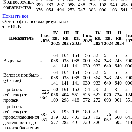
Краткосрочные
396
783
207
588
438
798
158
940
498
обязательства
376
054
494
253
747
383
090
103
541
Показать все
Отчет о финансовых результатах
тыс RUB
IV
III
II
IV
III
II
I кв.
I кв.
I к
Показатель
кв.
кв.
кв.
кв.
кв.
кв.
2026
2025
20
2025
2025
2025
2024
2024
2024
164
164
164
155
32
5
5
2
Выручка
-
038
038
038
009
364
243
243
70
141
141
141
039
933
640
640
00
164
164
164
155
32
5
5
2
Валовая прибыль
-
038
038
038
009
364
243
243
70
(убыток)
141
141
141
039
933
640
640
00
Прибыль
160
161
162
154
29
3
3
2
-526
(убыток) от
056
404
551
525
623
070
724
12
064
продаж
109
298
418
572
272
093
061
55
Прибыль
(убыток) от
-5
193
195
189
43
4
2
382
176
продолжающейся
379
323
405
028
702
660
64
357
062
деятельности до
577
282
491
720
326
592
41
налогообложения