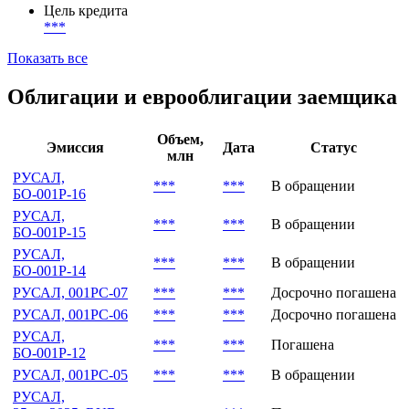
Цель кредита
***
Показать все
Облигации и еврооблигации заемщика
Объем,
Эмиссия
Дата
Статус
млн
РУСАЛ,
***
***
В обращении
БО-001Р-16
РУСАЛ,
***
***
В обращении
БО-001Р-15
РУСАЛ,
***
***
В обращении
БО-001Р-14
РУСАЛ, 001PC-07
***
***
Досрочно погашена
РУСАЛ, 001PC-06
***
***
Досрочно погашена
РУСАЛ,
***
***
Погашена
БО-001Р-12
РУСАЛ, 001PC-05
***
***
В обращении
РУСАЛ,