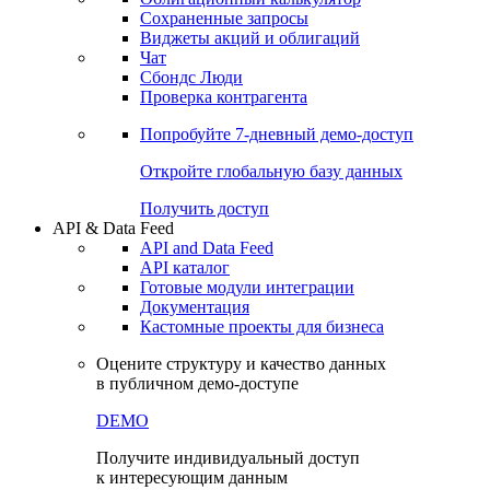
Сохраненные запросы
Виджеты акций и облигаций
Чат
Сбондс Люди
Проверка контрагента
Попробуйте
7-дневный
демо-доступ
Откройте глобальную базу данных
Получить доступ
API & Data Feed
API and Data Feed
API каталог
Готовые модули интеграции
Документация
Кастомные проекты для бизнеса
Оцените структуру и качество данных
в публичном демо-доступе
DEMO
Получите индивидуальный доступ
к интересующим данным