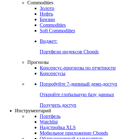
Commodities
Золото
Нефть
Бензин
Commodities
Soft Commodities
Виджет:
Портфели индексов Cbonds
Прогнозы
Консенсус-прогнозы по отчетности
Консенсусы
Попробуйте
7-дневный
демо-доступ
Откройте глобальную базу данных
Получить доступ
Инструментарий
Портфель
Watchlist
Надстройка XLS
Мобильное приложение Cbonds
Облигационный калькулятор