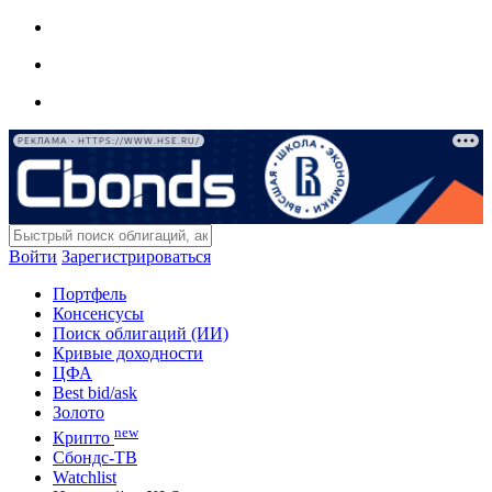
РЕКЛАМА • HTTPS://WWW.HSE.RU/
Войти
Зарегистрироваться
Портфель
Консенсусы
Поиск облигаций (ИИ)
Кривые доходности
ЦФА
Best bid/ask
Золото
new
Крипто
Сбондс-ТВ
Watchlist