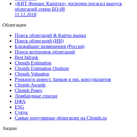
14.12.2018
Ставка 5-го купона по облигациям «КИТ Финанс
Капитала» серии БО-09 составит 9.75% годовых
12.12.2018
«КИТ Финанс Капитал» досрочно погасил выпуск
облигаций серии БО-08
11.12.2018
Облигации
Поиск облигаций & Карты рынка
Поиск облигаций (ИИ)
Ближайшие размещения (Россия)
Поиск котировок облигаций
Best bid/ask
Cbonds Estimation
Cbonds Estimation Onshore
Cbonds Valuation
Рэнкинги инвест. банков и юр. консультантов
Cbonds Awards
Cbonds Pages
Ломбардные списки
ЦФА
ESG
Сукук