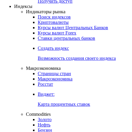
Попробуйте
7-дневный
демо-доступ
Откройте глобальную базу данных
Получить доступ
Индексы
Индикаторы рынка
Поиск индексов
Криптовалюты
Курсы валют Центральных Банков
Курсы валют Forex
Ставки центральных банков
Создать индекс
Возможность создания своего индекса
Макроэкономика
Страницы стран
Макроэкономика
Росстат
Виджет:
Карта процентных ставок