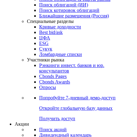
Облигации
Поиски
Поиск облигаций & Карты рынка
Поиск облигаций (ИИ)
Поиск котировок облигаций
Ближайшие размещения (Россия)
Специальные разделы
Кривые доходности
Best bid/ask
ЦФА
ESG
Сукук
Ломбардные списки
Участники рынка
Рэнкинги инвест. банков и юр.
консультантов
Cbonds Pages
Cbonds Awards
Опросы
Попробуйте
7-дневный
демо-доступ
Откройте глобальную базу данных