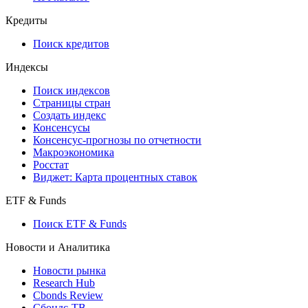
API and Data Feed
710-П
API каталог
Кредиты
Поиск кредитов
Индексы
Поиск индексов
Страницы стран
Создать индекс
Консенсусы
Консенсус-прогнозы по отчетности
Макроэкономика
Росстат
Виджет: Карта процентных ставок
ETF & Funds
Поиск ETF & Funds
Новости и Аналитика