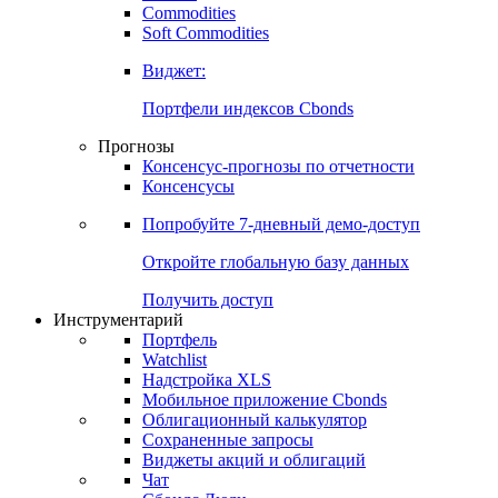
Commodities
Золото
Нефть
Бензин
Commodities
Soft Commodities
Виджет:
Портфели индексов Cbonds
Прогнозы
Консенсус-прогнозы по отчетности
Консенсусы
Попробуйте
7-дневный
демо-доступ
Откройте глобальную базу данных
Получить доступ
Инструментарий
Портфель
Watchlist
Надстройка XLS
Мобильное приложение Cbonds
Облигационный калькулятор