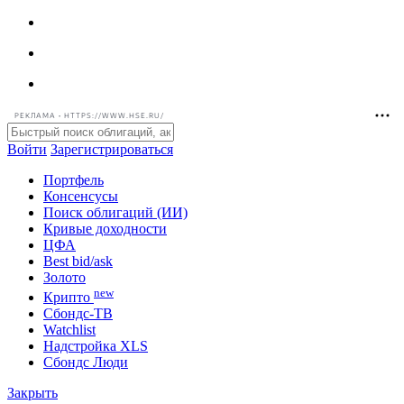
РЕКЛАМА • HTTPS://WWW.HSE.RU/
Войти
Зарегистрироваться
Портфель
Консенсусы
Поиск облигаций (ИИ)
Кривые доходности
ЦФА
Best bid/ask
Золото
new
Крипто
Сбондс-ТВ
Watchlist