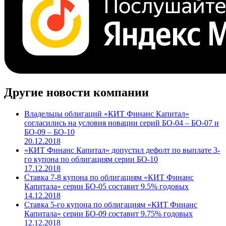
Cbonds.TV
Другие новости компании
Владельцы облигаций «КИТ Финанс Капитал»
согласились на условия новации серий БО-04 – БО-07 и
БО-09 – БО-10
20.12.2018
«КИТ Финанс Капитал» допустил дефолт по выплате 3-
го купона по облигациям серии БО-10
17.12.2018
Ставка 7-8 купона по облигациям «КИТ Финанс
Капитала» серии БО-05 составит 9.5% годовых