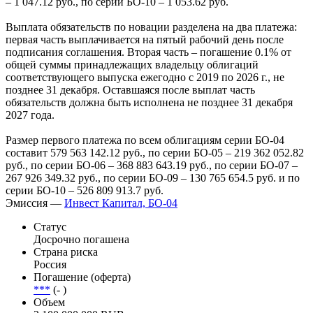
выплатит по серии БО-04 по 1 103.93 руб. за каждую
облигацию, по серии БО-05 – 1 045.82 руб., по серии БО-06 –
1 080.98 руб., по серии БО-07 – 1 071.71 руб., по серии БО-09
– 1 047.12 руб., по серии БО-10 – 1 053.62 руб.
Выплата обязательств по новации разделена на два платежа:
первая часть выплачивается на пятый рабочий день после
подписания соглашения. Вторая часть – погашение 0.1% от
общей суммы принадлежащих владельцу облигаций
соответствующего выпуска ежегодно с 2019 по 2026 г., не
позднее 31 декабря. Оставшаяся после выплат часть
обязательств должна быть исполнена не позднее 31 декабря
2027 года.
Размер первого платежа по всем облигациям серии БО-04
составит 579 563 142.12 руб., по серии БО-05 – 219 362 052.82
руб., по серии БО-06 – 368 883 643.19 руб., по серии БО-07 –
267 926 349.32 руб., по серии БО-09 – 130 765 654.5 руб. и по
серии БО-10 – 526 809 913.7 руб.
Эмиссия —
Инвест Капитал, БО-04
Статус
Досрочно погашена
Страна риска
Россия