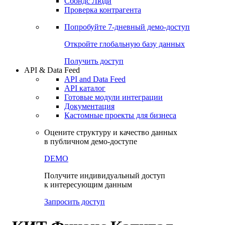
Сохраненные запросы
Виджеты акций и облигаций
Чат
Сбондс Люди
Проверка контрагента
Попробуйте
7-дневный
демо-доступ
Откройте глобальную базу данных
Получить доступ
API & Data Feed
API and Data Feed
API каталог
Готовые модули интеграции
Документация
Кастомные проекты для бизнеса
Оцените структуру и качество данных
в публичном демо-доступе
DEMO
Получите индивидуальный доступ
к интересующим данным