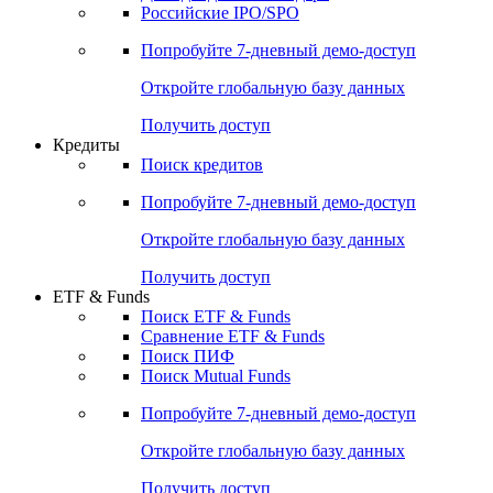
Получить доступ
Акции
Поиск акций
Дивидендный календарь
Российские IPO/SPO
Попробуйте
7-дневный
демо-доступ
Откройте глобальную базу данных
Получить доступ
Кредиты
Поиск кредитов
Попробуйте
7-дневный
демо-доступ
Откройте глобальную базу данных
Получить доступ
ETF & Funds
Поиск ETF & Funds
Сравнение ETF & Funds
Поиск ПИФ
Поиск Mutual Funds
Попробуйте
7-дневный
демо-доступ