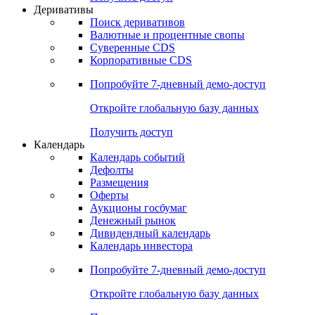
Откройте глобальную базу данных
Получить доступ
Деривативы
Поиск деривативов
Валютные и процентные свопы
Суверенные CDS
Корпоративные CDS
Попробуйте
7-дневный
демо-доступ
Откройте глобальную базу данных
Получить доступ
Календарь
Календарь событий
Дефолты
Размещения
Оферты
Аукционы госбумаг
Денежный рынок
Дивидендный календарь
Календарь инвестора