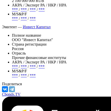
Погашение (оферта)
***
(- )
Объем
2 100 000 000 RUB
АКРА / Эксперт РА / НКР / НРА
***
/
***
/
***
/
***
М/S&P/F
***
/
***
/
***
Эмитент —
Инвест Капитал
Полное название
ООО "Инвест Капитал"
Страна регистрации
Россия
Отрасль
Прочие финансовые институты
АКРА / Эксперт РА / НКР / НРА
***
/
***
/
***
/
***
М/S&P/F
***
/
***
/
***
Поделиться