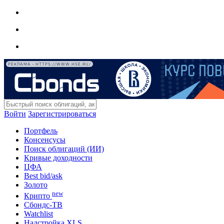
РЕКЛАМА • HTTPS://WWW.HSE.RU/
Войти
Зарегистрироваться
Портфель
Консенсусы
Поиск облигаций (ИИ)
Кривые доходности
ЦФА
Best bid/ask
Золото
new
Крипто
Сбондс-ТВ
Watchlist
Надстройка XLS