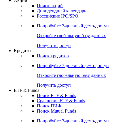
Акции
Поиск акций
Дивидендный календарь
Российские IPO/SPO
Попробуйте
7-дневный
демо-доступ
Откройте глобальную базу данных
Получить доступ
Кредиты
Поиск кредитов
Попробуйте
7-дневный
демо-доступ
Откройте глобальную базу данных
Получить доступ
ETF & Funds
Поиск ETF & Funds
Сравнение ETF & Funds
Поиск ПИФ
Поиск Mutual Funds
Попробуйте
7-дневный
демо-доступ