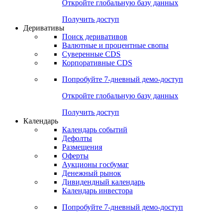
Откройте глобальную базу данных
Получить доступ
Деривативы
Поиск деривативов
Валютные и процентные свопы
Суверенные CDS
Корпоративные CDS
Попробуйте
7-дневный
демо-доступ
Откройте глобальную базу данных
Получить доступ
Календарь
Календарь событий
Дефолты
Размещения
Оферты
Аукционы госбумаг
Денежный рынок
Дивидендный календарь
Календарь инвестора
Попробуйте
7-дневный
демо-доступ