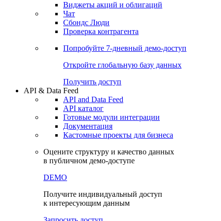
Виджеты акций и облигаций
Чат
Сбондс Люди
Проверка контрагента
Попробуйте
7-дневный
демо-доступ
Откройте глобальную базу данных
Получить доступ
API & Data Feed
API and Data Feed
API каталог
Готовые модули интеграции
Документация
Кастомные проекты для бизнеса
Оцените структуру и качество данных
в публичном демо-доступе
DEMO
Получите индивидуальный доступ
к интересующим данным
Запросить доступ