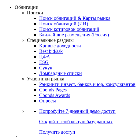
Облигации
Поиски
Поиск облигаций & Карты рынка
Поиск облигаций (ИИ)
Поиск котировок облигаций
Ближайшие размещения (Россия)
Специальные разделы
Кривые доходности
Best bid/ask
ЦФА
ESG
Сукук
Ломбардные списки
Участники рынка
Рэнкинги инвест. банков и юр. консультантов
Cbonds Pages
Cbonds Awards
Опросы
Попробуйте
7-дневный
демо-доступ
Откройте глобальную базу данных
Получить доступ