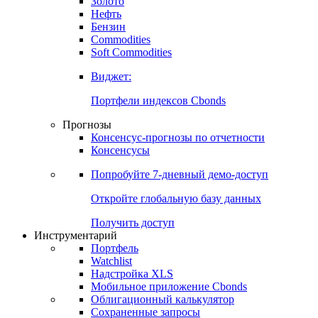
Золото
Нефть
Бензин
Commodities
Soft Commodities
Виджет:
Портфели индексов Cbonds
Прогнозы
Консенсус-прогнозы по отчетности
Консенсусы
Попробуйте
7-дневный
демо-доступ
Откройте глобальную базу данных
Получить доступ
Инструментарий
Портфель
Watchlist
Надстройка XLS
Мобильное приложение Cbonds
Облигационный калькулятор
Сохраненные запросы