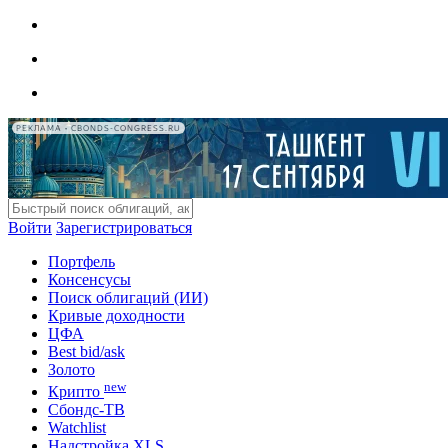
РЕКЛАМА • CBONDS-CONGRESS.RU
Войти
Зарегистрироваться
Портфель
Консенсусы
Поиск облигаций (ИИ)
Кривые доходности
ЦФА
Best bid/ask
Золото
new
Крипто
Сбондс-ТВ
Watchlist
Надстройка XLS