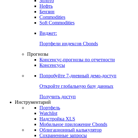
Золото
Нефть
Бензин
Commodities
Soft Commodities
Виджет:
Портфели индексов Cbonds
Прогнозы
Консенсус-прогнозы по отчетности
Консенсусы
Попробуйте
7-дневный
демо-доступ
Откройте глобальную базу данных
Получить доступ
Инструментарий
Портфель
Watchlist
Надстройка XLS
Мобильное приложение Cbonds
Облигационный калькулятор
Сохраненные запросы