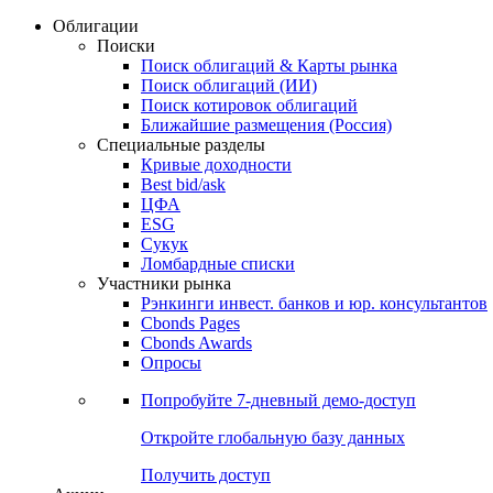
Облигации
Поиски
Поиск облигаций & Карты рынка
Поиск облигаций (ИИ)
Поиск котировок облигаций
Ближайшие размещения (Россия)
Специальные разделы
Кривые доходности
Best bid/ask
ЦФА
ESG
Сукук
Ломбардные списки
Участники рынка
Рэнкинги инвест. банков и юр. консультантов
Cbonds Pages
Cbonds Awards
Опросы
Попробуйте
7-дневный
демо-доступ
Откройте глобальную базу данных
Получить доступ