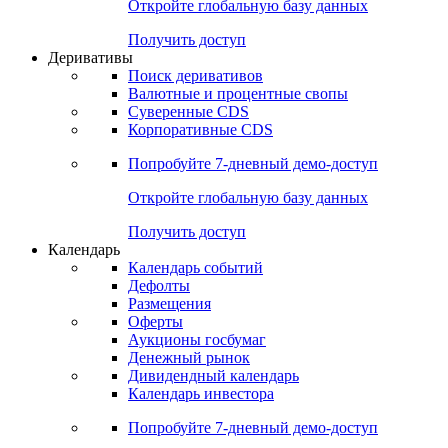
Откройте глобальную базу данных
Получить доступ
Деривативы
Поиск деривативов
Валютные и процентные свопы
Суверенные CDS
Корпоративные CDS
Попробуйте
7-дневный
демо-доступ
Откройте глобальную базу данных
Получить доступ
Календарь
Календарь событий
Дефолты
Размещения
Оферты
Аукционы госбумаг
Денежный рынок
Дивидендный календарь
Календарь инвестора
Попробуйте
7-дневный
демо-доступ