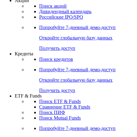
Акции
Поиск акций
Дивидендный календарь
Российские IPO/SPO
Попробуйте
7-дневный
демо-доступ
Откройте глобальную базу данных
Получить доступ
Кредиты
Поиск кредитов
Попробуйте
7-дневный
демо-доступ
Откройте глобальную базу данных
Получить доступ
ETF & Funds
Поиск ETF & Funds
Сравнение ETF & Funds
Поиск ПИФ
Поиск Mutual Funds
Попробуйте
7-дневный
демо-доступ