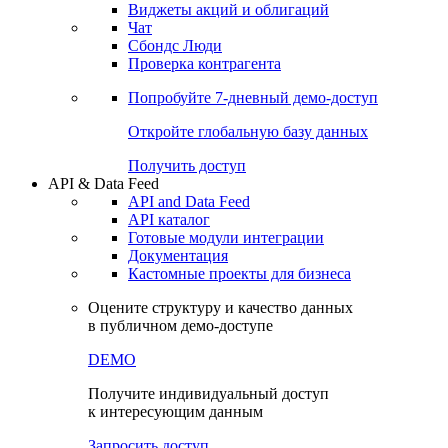
Виджеты акций и облигаций
Чат
Сбондс Люди
Проверка контрагента
Попробуйте
7-дневный
демо-доступ
Откройте глобальную базу данных
Получить доступ
API & Data Feed
API and Data Feed
API каталог
Готовые модули интеграции
Документация
Кастомные проекты для бизнеса
Оцените структуру и качество данных
в публичном демо-доступе
DEMO
Получите индивидуальный доступ
к интересующим данным
Запросить доступ