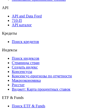
API
API and Data Feed
710-П
API каталог
Кредиты
Поиск кредитов
Индексы
Поиск индексов
Страницы стран
Создать индекс
Консенсусы
Консенсус-прогнозы по отчетности
Макроэкономика
Росстат
Виджет: Карта процентных ставок
ETF & Funds
Поиск ETF & Funds