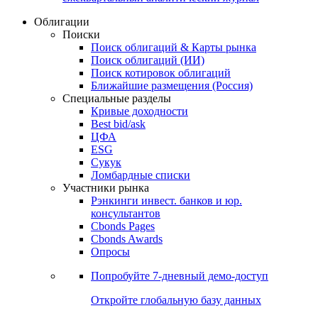
Облигации
Поиски
Поиск облигаций & Карты рынка
Поиск облигаций (ИИ)
Поиск котировок облигаций
Ближайшие размещения (Россия)
Специальные разделы
Кривые доходности
Best bid/ask
ЦФА
ESG
Сукук
Ломбардные списки
Участники рынка
Рэнкинги инвест. банков и юр.
консультантов
Cbonds Pages
Cbonds Awards
Опросы
Попробуйте
7-дневный
демо-доступ
Откройте глобальную базу данных