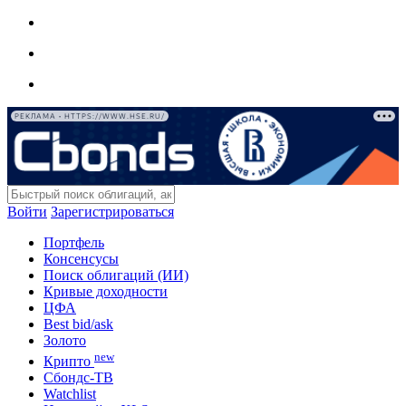
РЕКЛАМА • HTTPS://WWW.HSE.RU/
Войти
Зарегистрироваться
Портфель
Консенсусы
Поиск облигаций (ИИ)
Кривые доходности
ЦФА
Best bid/ask
Золото
new
Крипто
Сбондс-ТВ
Watchlist