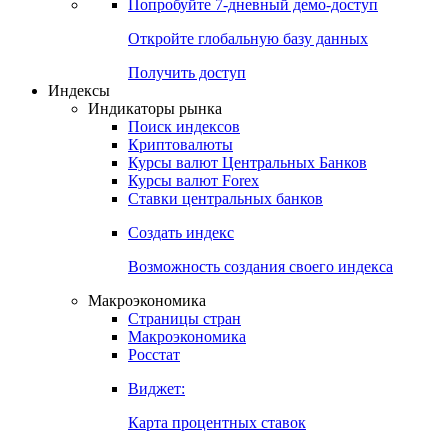
Попробуйте
7-дневный
демо-доступ
Откройте глобальную базу данных
Получить доступ
Индексы
Индикаторы рынка
Поиск индексов
Криптовалюты
Курсы валют Центральных Банков
Курсы валют Forex
Ставки центральных банков
Создать индекс
Возможность создания своего индекса
Макроэкономика
Страницы стран
Макроэкономика
Росстат
Виджет:
Карта процентных ставок