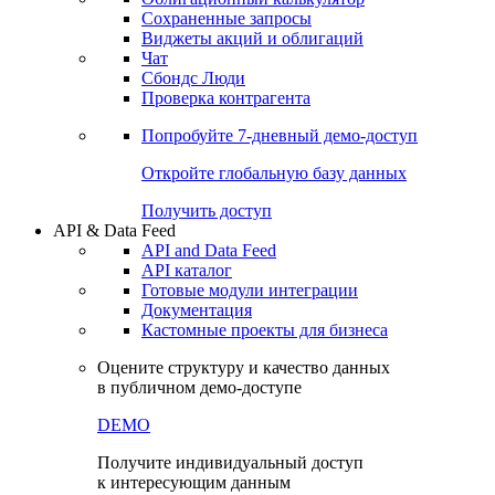
Сохраненные запросы
Виджеты акций и облигаций
Чат
Сбондс Люди
Проверка контрагента
Попробуйте
7-дневный
демо-доступ
Откройте глобальную базу данных
Получить доступ
API & Data Feed
API and Data Feed
API каталог
Готовые модули интеграции
Документация
Кастомные проекты для бизнеса
Оцените структуру и качество данных
в публичном демо-доступе
DEMO
Получите индивидуальный доступ
к интересующим данным