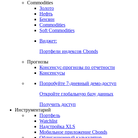
Commodities
Золото
Нефть
Бензин
Commodities
Soft Commodities
Виджет:
Портфели индексов Cbonds
Прогнозы
Консенсус-прогнозы по отчетности
Консенсусы
Попробуйте
7-дневный
демо-доступ
Откройте глобальную базу данных
Получить доступ
Инструментарий
Портфель
Watchlist
Надстройка XLS
Мобильное приложение Cbonds
Облигационный калькулятор