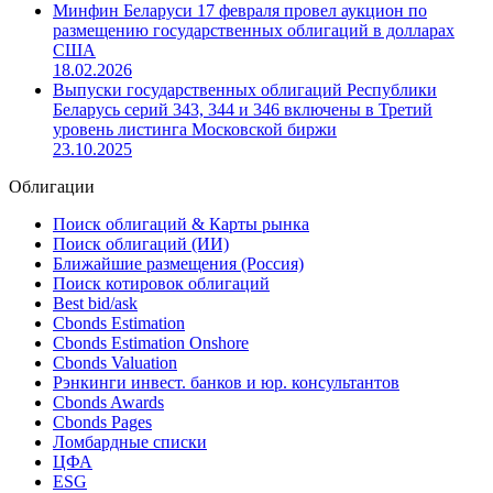
15.06.2026
США снимают санкции с Белинвестбанка, Банка
развития и Минфина Беларуси
19.03.2026
Минфин Беларуси 17 февраля провел аукцион по
размещению государственных облигаций в долларах
США
18.02.2026
Выпуски государственных облигаций Республики
Беларусь серий 343, 344 и 346 включены в Третий
уровень листинга Московской биржи
23.10.2025
Облигации
Поиск облигаций & Карты рынка
Поиск облигаций (ИИ)
Ближайшие размещения (Россия)
Поиск котировок облигаций
Best bid/ask
Cbonds Estimation
Cbonds Estimation Onshore
Cbonds Valuation
Рэнкинги инвест. банков и юр. консультантов
Cbonds Awards