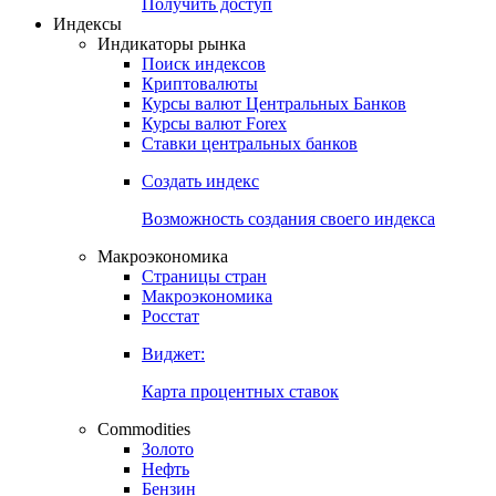
Попробуйте
7-дневный
демо-доступ
Откройте глобальную базу данных
Получить доступ
Индексы
Индикаторы рынка
Поиск индексов
Криптовалюты
Курсы валют Центральных Банков
Курсы валют Forex
Ставки центральных банков
Создать индекс
Возможность создания своего индекса
Макроэкономика
Страницы стран
Макроэкономика
Росстат
Виджет:
Карта процентных ставок