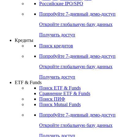
Получить доступ
Акции
Поиск акций
Дивидендный календарь
Российские IPO/SPO
Попробуйте
7-дневный
демо-доступ
Откройте глобальную базу данных
Получить доступ
Кредиты
Поиск кредитов
Попробуйте
7-дневный
демо-доступ
Откройте глобальную базу данных
Получить доступ
ETF & Funds
Поиск ETF & Funds
Сравнение ETF & Funds
Поиск ПИФ
Поиск Mutual Funds
Попробуйте
7-дневный
демо-доступ