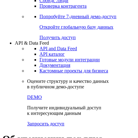
Сохраненные запросы
Виджеты акций и облигаций
Чат
Сбондс Люди
Проверка контрагента
Попробуйте
7-дневный
демо-доступ
Откройте глобальную базу данных
Получить доступ
API & Data Feed
API and Data Feed
API каталог
Готовые модули интеграции
Документация
Кастомные проекты для бизнеса
Оцените структуру и качество данных
в публичном демо-доступе
DEMO
Получите индивидуальный доступ
к интересующим данным