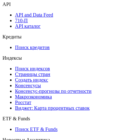
Watchlist
Виджеты акций и облигаций
Мобильное приложение Cbonds
API
API and Data Feed
710-П
API каталог
Кредиты
Поиск кредитов
Индексы
Поиск индексов
Страницы стран
Создать индекс
Консенсусы
Консенсус-прогнозы по отчетности
Макроэкономика
Росстат
Виджет: Карта процентных ставок
ETF & Funds