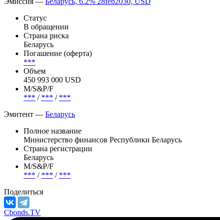
частности, определяют: 1. Выплаты в белорусских рублях по
еврообли...
Показать всю статью
Эмиссия —
Беларусь, 6.2% 28feb2030, USD
Статус
В обращении
Страна риска
Беларусь
Погашение (оферта)
***
Объем
450 993 000 USD
М/S&P/F
***
/
***
/
***
Эмитент —
Беларусь
Полное название
Министерство финансов Республики Беларусь
Страна регистрации
Беларусь
М/S&P/F
***
/
***
/
***