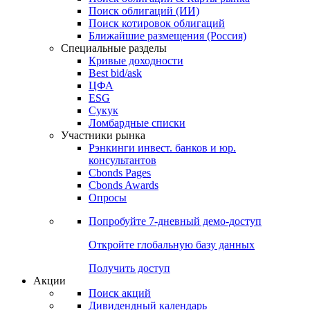
Облигации
Поиски
Поиск облигаций & Карты рынка
Поиск облигаций (ИИ)
Поиск котировок облигаций
Ближайшие размещения (Россия)
Специальные разделы
Кривые доходности
Best bid/ask
ЦФА
ESG
Сукук
Ломбардные списки
Участники рынка
Рэнкинги инвест. банков и юр.
консультантов
Cbonds Pages
Cbonds Awards
Опросы
Попробуйте
7-дневный
демо-доступ
Откройте глобальную базу данных