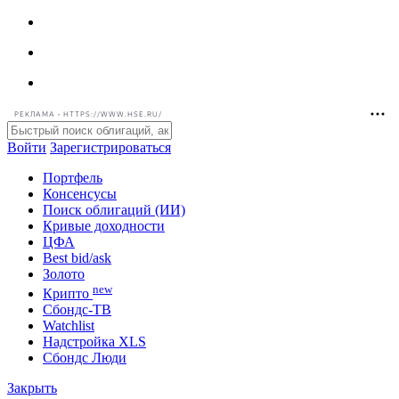
РЕКЛАМА • HTTPS://WWW.HSE.RU/
Войти
Зарегистрироваться
Портфель
Консенсусы
Поиск облигаций (ИИ)
Кривые доходности
ЦФА
Best bid/ask
Золото
new
Крипто
Сбондс-ТВ
Watchlist