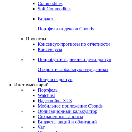
Commodities
Золото
Нефть
Бензин
Commodities
Soft Commodities
Виджет:
Портфели индексов Cbonds
Прогнозы
Консенсус-прогнозы по отчетности
Консенсусы
Попробуйте
7-дневный
демо-доступ
Откройте глобальную базу данных
Получить доступ
Инструментарий
Портфель
Watchlist
Надстройка XLS
Мобильное приложение Cbonds
Облигационный калькулятор