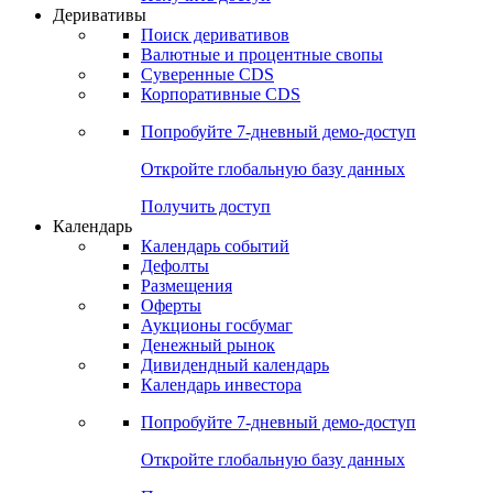
Откройте глобальную базу данных
Получить доступ
Деривативы
Поиск деривативов
Валютные и процентные свопы
Суверенные CDS
Корпоративные CDS
Попробуйте
7-дневный
демо-доступ
Откройте глобальную базу данных
Получить доступ
Календарь
Календарь событий
Дефолты
Размещения
Оферты
Аукционы госбумаг
Денежный рынок
Дивидендный календарь
Календарь инвестора