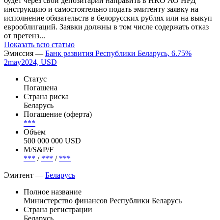
будет через свой депозитарий направить в НКО АО НРД
инструкцию и самостоятельно подать эмитенту заявку на
исполнение обязательств в белорусских рублях или на выкуп
еврооблигаций. Заявки должны в том числе содержать отказ
от претенз...
Показать всю статью
Эмиссия —
Банк развития Республики Беларусь, 6.75%
2may2024, USD
Статус
Погашена
Страна риска
Беларусь
Погашение (оферта)
***
Объем
500 000 000 USD
М/S&P/F
***
/
***
/
***
Эмитент —
Беларусь
Полное название
Министерство финансов Республики Беларусь
Страна регистрации
Беларусь