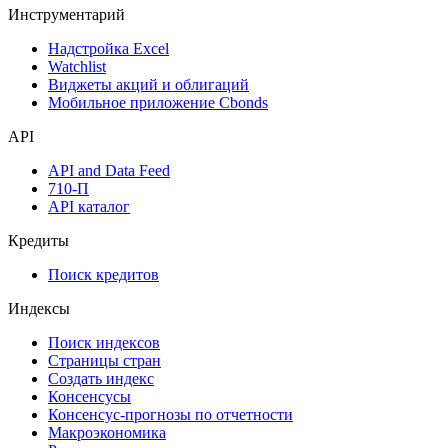
Инструментарий
Надстройка Excel
Watchlist
Виджеты акций и облигаций
Мобильное приложение Cbonds
API
API and Data Feed
710-П
API каталог
Кредиты
Поиск кредитов
Индексы
Поиск индексов
Страницы стран
Создать индекс
Консенсусы
Консенсус-прогнозы по отчетности
Макроэкономика