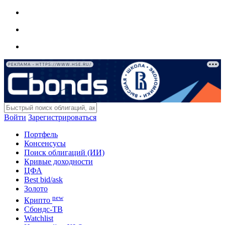
РЕКЛАМА • HTTPS://WWW.HSE.RU/
Войти
Зарегистрироваться
Портфель
Консенсусы
Поиск облигаций (ИИ)
Кривые доходности
ЦФА
Best bid/ask
Золото
new
Крипто
Сбондс-ТВ
Watchlist