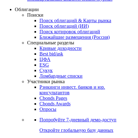
Облигации
Поиски
Поиск облигаций & Карты рынка
Поиск облигаций (ИИ)
Поиск котировок облигаций
Ближайшие размещения (Россия)
Специальные разделы
Кривые доходности
Best bid/ask
ЦФА
ESG
Сукук
Ломбардные списки
Участники рынка
Рэнкинги инвест. банков и юр.
консультантов
Cbonds Pages
Cbonds Awards
Опросы
Попробуйте
7-дневный
демо-доступ
Откройте глобальную базу данных