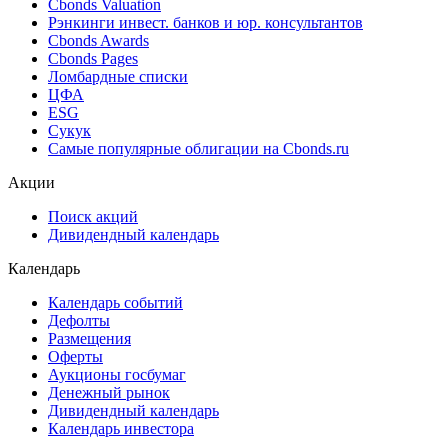
Cbonds Valuation
Рэнкинги инвест. банков и юр. консультантов
Cbonds Awards
Cbonds Pages
Ломбардные списки
ЦФА
ESG
Сукук
Самые популярные облигации на Cbonds.ru
Акции
Поиск акций
Дивидендный календарь
Календарь
Календарь событий
Дефолты
Размещения
Оферты
Аукционы госбумаг
Денежный рынок
Дивидендный календарь
Календарь инвестора