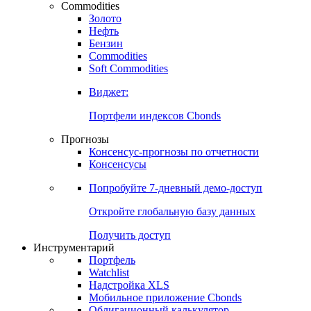
Commodities
Золото
Нефть
Бензин
Commodities
Soft Commodities
Виджет:
Портфели индексов Cbonds
Прогнозы
Консенсус-прогнозы по отчетности
Консенсусы
Попробуйте
7-дневный
демо-доступ
Откройте глобальную базу данных
Получить доступ
Инструментарий
Портфель
Watchlist
Надстройка XLS
Мобильное приложение Cbonds
Облигационный калькулятор