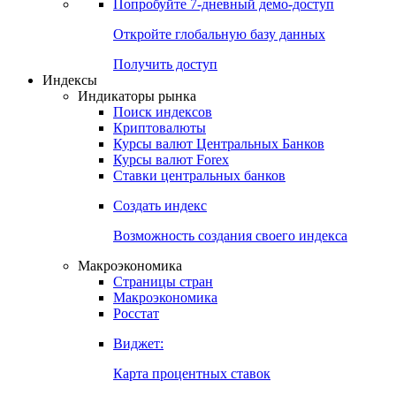
Попробуйте
7-дневный
демо-доступ
Откройте глобальную базу данных
Получить доступ
Индексы
Индикаторы рынка
Поиск индексов
Криптовалюты
Курсы валют Центральных Банков
Курсы валют Forex
Ставки центральных банков
Создать индекс
Возможность создания своего индекса
Макроэкономика
Страницы стран
Макроэкономика
Росстат
Виджет:
Карта процентных ставок