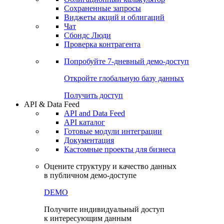
Сохраненные запросы
Виджеты акций и облигаций
Чат
Сбондс Люди
Проверка контрагента
Попробуйте
7-дневный
демо-доступ
Откройте глобальную базу данных
Получить доступ
API & Data Feed
API and Data Feed
API каталог
Готовые модули интеграции
Документация
Кастомные проекты для бизнеса
Оцените структуру и качество данных
в публичном демо-доступе
DEMO
Получите индивидуальный доступ
к интересующим данным