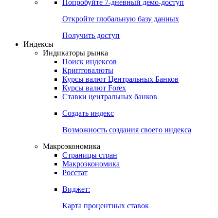
Попробуйте
7-дневный
демо-доступ
Откройте глобальную базу данных
Получить доступ
Индексы
Индикаторы рынка
Поиск индексов
Криптовалюты
Курсы валют Центральных Банков
Курсы валют Forex
Ставки центральных банков
Создать индекс
Возможность создания своего индекса
Макроэкономика
Страницы стран
Макроэкономика
Росстат
Виджет:
Карта процентных ставок