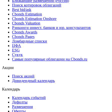
Ближайшие размещения (Россия)
Поиск котировок облигаций
Best bid/ask
Cbonds Estimation
Cbonds Estimation Onshore
Cbonds Valuation
Рэнкинги инвест. банков и юр. консультантов
Cbonds Awards
Cbonds Pages
Ломбардные списки
ЦФА
ESG
Сукук
Самые популярные облигации на Cbonds.ru
Акции
Поиск акций
Дивидендный календарь
Календарь
Календарь событий
Дефолты
Размещения
Оферты