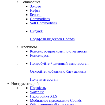
Commodities
Золото
Нефть
Бензин
Commodities
Soft Commodities
Виджет:
Портфели индексов Cbonds
Прогнозы
Консенсус-прогнозы по отчетности
Консенсусы
Попробуйте
7-дневный
демо-доступ
Откройте глобальную базу данных
Получить доступ
Инструментарий
Портфель
Watchlist
Надстройка XLS
Мобильное приложение Cbonds
Облигационный калькулятор