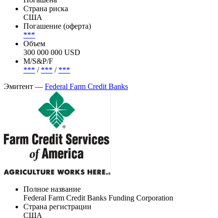
Страна риска
США
Погашение (оферта)
***
Объем
300 000 000 USD
М/S&P/F
***
/
***
/
***
Эмитент —
Federal Farm Credit Banks
Полное название
Federal Farm Credit Banks Funding Corporation
Страна регистрации
США