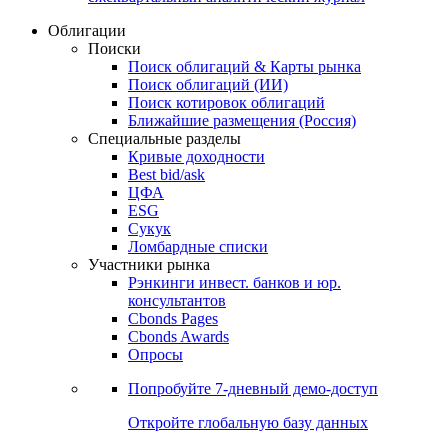
Облигации
Поиски
Поиск облигаций & Карты рынка
Поиск облигаций (ИИ)
Поиск котировок облигаций
Ближайшие размещения (Россия)
Специальные разделы
Кривые доходности
Best bid/ask
ЦФА
ESG
Сукук
Ломбардные списки
Участники рынка
Рэнкинги инвест. банков и юр.
консультантов
Cbonds Pages
Cbonds Awards
Опросы
Попробуйте
7-дневный
демо-доступ
Откройте глобальную базу данных