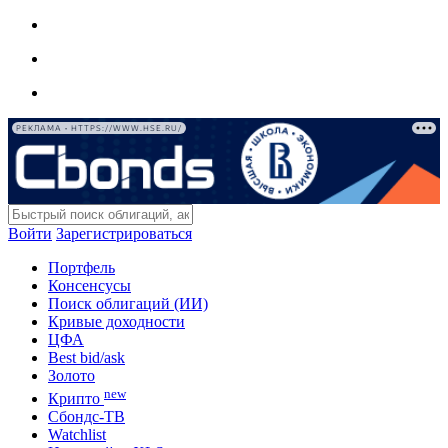
РЕКЛАМА • HTTPS://WWW.HSE.RU/
Войти
Зарегистрироваться
Портфель
Консенсусы
Поиск облигаций (ИИ)
Кривые доходности
ЦФА
Best bid/ask
Золото
new
Крипто
Сбондс-ТВ
Watchlist