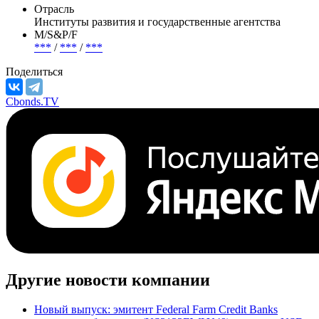
Отрасль
Институты развития и государственные агентства
М/S&P/F
***
/
***
/
***
Поделиться
Cbonds.TV
Другие новости компании
Новый выпуск: эмитент Federal Farm Credit Banks