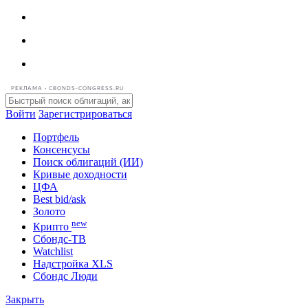
РЕКЛАМА • CBONDS-CONGRESS.RU
Войти
Зарегистрироваться
Портфель
Консенсусы
Поиск облигаций (ИИ)
Кривые доходности
ЦФА
Best bid/ask
Золото
new
Крипто
Сбондс-ТВ
Watchlist
Надстройка XLS