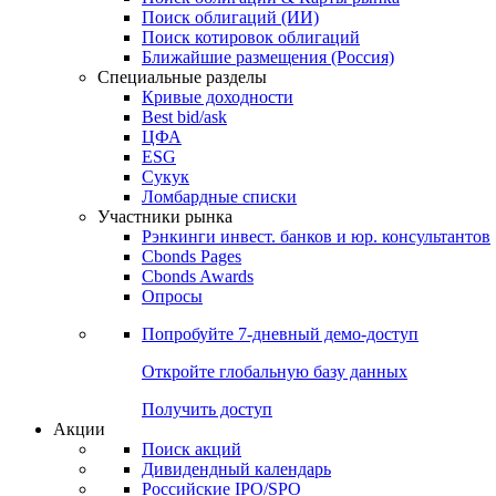
Облигации
Поиски
Поиск облигаций & Карты рынка
Поиск облигаций (ИИ)
Поиск котировок облигаций
Ближайшие размещения (Россия)
Специальные разделы
Кривые доходности
Best bid/ask
ЦФА
ESG
Сукук
Ломбардные списки
Участники рынка
Рэнкинги инвест. банков и юр. консультантов
Cbonds Pages
Cbonds Awards
Опросы
Попробуйте
7-дневный
демо-доступ
Откройте глобальную базу данных
Получить доступ