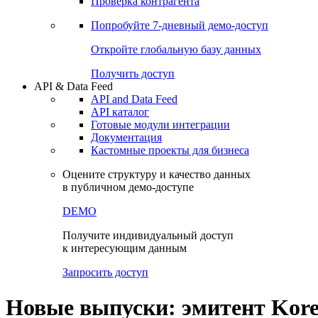
Виджеты акций и облигаций
Чат
Сбондс Люди
Проверка контрагента
Попробуйте
7-дневный
демо-доступ
Откройте глобальную базу данных
Получить доступ
API & Data Feed
API and Data Feed
API каталог
Готовые модули интеграции
Документация
Кастомные проекты для бизнеса
Оцените структуру и качество данных
в публичном демо-доступе
DEMO
Получите индивидуальный доступ
к интересующим данным
Запросить доступ