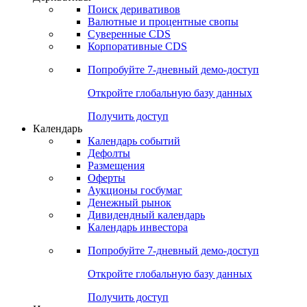
Откройте глобальную базу данных
Получить доступ
Деривативы
Поиск деривативов
Валютные и процентные свопы
Суверенные CDS
Корпоративные CDS
Попробуйте
7-дневный
демо-доступ
Откройте глобальную базу данных
Получить доступ
Календарь
Календарь событий
Дефолты
Размещения
Оферты
Аукционы госбумаг
Денежный рынок
Дивидендный календарь
Календарь инвестора
Попробуйте
7-дневный
демо-доступ