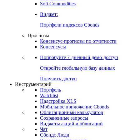
Золото
Нефть
Бензин
Commodities
Soft Commodities
Виджет:
Портфели индексов Cbonds
Прогнозы
Консенсус-прогнозы по отчетности
Консенсусы
Попробуйте
7-дневный
демо-доступ
Откройте глобальную базу данных
Получить доступ
Инструментарий
Портфель
Watchlist
Надстройка XLS
Мобильное приложение Cbonds
Облигационный калькулятор
Сохраненные запросы