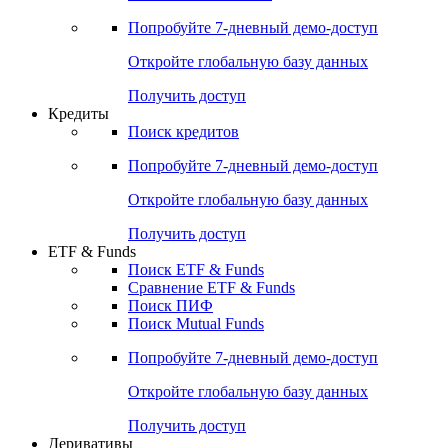
Акции
Поиск акций
Дивидендный календарь
Российские IPO/SPO
Попробуйте
7-дневный
демо-доступ
Откройте глобальную базу данных
Получить доступ
Кредиты
Поиск кредитов
Попробуйте
7-дневный
демо-доступ
Откройте глобальную базу данных
Получить доступ
ETF & Funds
Поиск ETF & Funds
Сравнение ETF & Funds
Поиск ПИФ
Поиск Mutual Funds
Попробуйте
7-дневный
демо-доступ