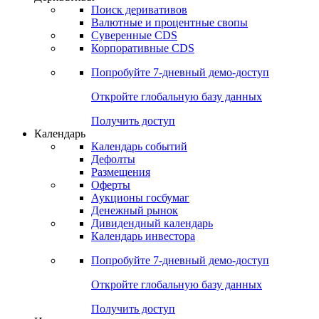
Откройте глобальную базу данных
Получить доступ
Деривативы
Поиск деривативов
Валютные и процентные свопы
Суверенные CDS
Корпоративные CDS
Попробуйте
7-дневный
демо-доступ
Откройте глобальную базу данных
Получить доступ
Календарь
Календарь событий
Дефолты
Размещения
Оферты
Аукционы госбумаг
Денежный рынок
Дивидендный календарь
Календарь инвестора
Попробуйте
7-дневный
демо-доступ