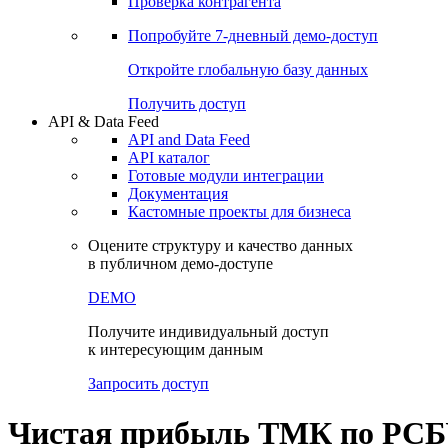
Виджеты акций и облигаций
Чат
Сбондс Люди
Проверка контрагента
Попробуйте
7-дневный
демо-доступ
Откройте глобальную базу данных
Получить доступ
API & Data Feed
API and Data Feed
API каталог
Готовые модули интеграции
Документация
Кастомные проекты для бизнеса
Оцените структуру и качество данных
в публичном демо-доступе
DEMO
Получите индивидуальный доступ
к интересующим данным
Запросить доступ