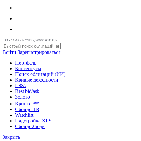
РЕКЛАМА • HTTPS://WWW.HSE.RU/
Войти
Зарегистрироваться
Портфель
Консенсусы
Поиск облигаций (ИИ)
Кривые доходности
ЦФА
Best bid/ask
Золото
new
Крипто
Сбондс-ТВ
Watchlist
Надстройка XLS