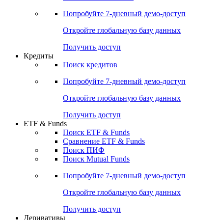
Акции
Поиск акций
Дивидендный календарь
Российские IPO/SPO
Попробуйте
7-дневный
демо-доступ
Откройте глобальную базу данных
Получить доступ
Кредиты
Поиск кредитов
Попробуйте
7-дневный
демо-доступ
Откройте глобальную базу данных
Получить доступ
ETF & Funds
Поиск ETF & Funds
Сравнение ETF & Funds
Поиск ПИФ
Поиск Mutual Funds
Попробуйте
7-дневный
демо-доступ