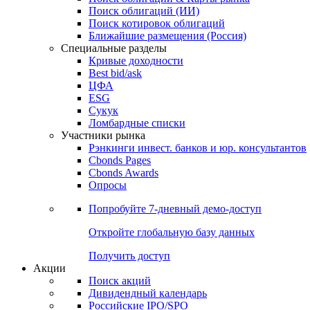
Облигации
Поиски
Поиск облигаций & Карты рынка
Поиск облигаций (ИИ)
Поиск котировок облигаций
Ближайшие размещения (Россия)
Специальные разделы
Кривые доходности
Best bid/ask
ЦФА
ESG
Сукук
Ломбардные списки
Участники рынка
Рэнкинги инвест. банков и юр. консультантов
Cbonds Pages
Cbonds Awards
Опросы
Попробуйте
7-дневный
демо-доступ
Откройте глобальную базу данных
Получить доступ