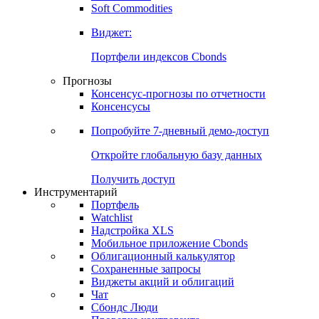
Золото
Нефть
Бензин
Commodities
Soft Commodities
Виджет:
Портфели индексов Cbonds
Прогнозы
Консенсус-прогнозы по отчетности
Консенсусы
Попробуйте
7-дневный
демо-доступ
Откройте глобальную базу данных
Получить доступ
Инструментарий
Портфель
Watchlist
Надстройка XLS
Мобильное приложение Cbonds
Облигационный калькулятор
Сохраненные запросы