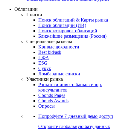
Облигации
Поиски
Поиск облигаций & Карты рынка
Поиск облигаций (ИИ)
Поиск котировок облигаций
Ближайшие размещения (Россия)
Специальные разделы
Кривые доходности
Best bid/ask
ЦФА
ESG
Сукук
Ломбардные списки
Участники рынка
Рэнкинги инвест. банков и юр.
консультантов
Cbonds Pages
Cbonds Awards
Опросы
Попробуйте
7-дневный
демо-доступ
Откройте глобальную базу данных