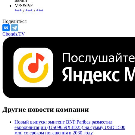
Банки
М/S&P/F
***
/
***
/
***
Поделиться
Cbonds.TV
Другие новости компании
Новый выпуск: эмитент BNP Paribas разместил
еврооблигации (US09659X3D25) на сумму USD 1500
млн со сроком погашения в 2030 году