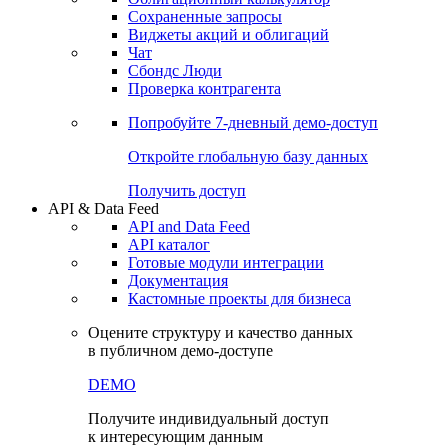
Сохраненные запросы
Виджеты акций и облигаций
Чат
Сбондс Люди
Проверка контрагента
Попробуйте
7-дневный
демо-доступ
Откройте глобальную базу данных
Получить доступ
API & Data Feed
API and Data Feed
API каталог
Готовые модули интеграции
Документация
Кастомные проекты для бизнеса
Оцените структуру и качество данных
в публичном демо-доступе
DEMO
Получите индивидуальный доступ
к интересующим данным