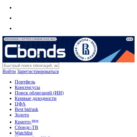
РЕКЛАМА • HTTPS://WWW.HSE.RU/
Войти
Зарегистрироваться
Портфель
Консенсусы
Поиск облигаций (ИИ)
Кривые доходности
ЦФА
Best bid/ask
Золото
new
Крипто
Сбондс-ТВ
Watchlist