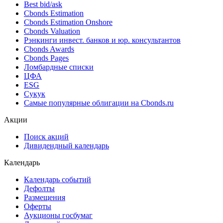
Best bid/ask
Cbonds Estimation
Cbonds Estimation Onshore
Cbonds Valuation
Рэнкинги инвест. банков и юр. консультантов
Cbonds Awards
Cbonds Pages
Ломбардные списки
ЦФА
ESG
Сукук
Самые популярные облигации на Cbonds.ru
Акции
Поиск акций
Дивидендный календарь
Календарь
Календарь событий
Дефолты
Размещения
Оферты
Аукционы госбумаг