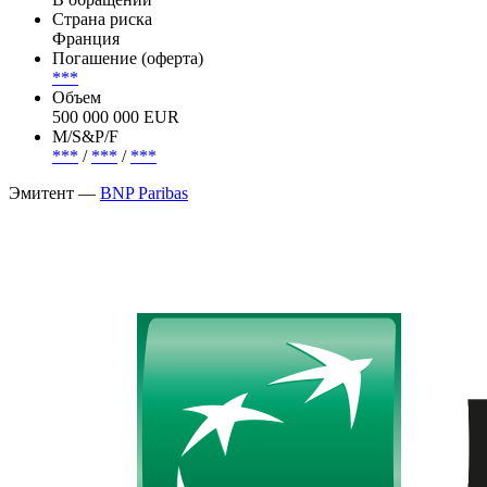
Страна риска
Франция
Погашение (оферта)
***
Объем
500 000 000 EUR
М/S&P/F
***
/
***
/
***
Эмитент —
BNP Paribas