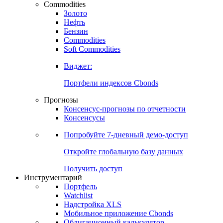
Commodities
Золото
Нефть
Бензин
Commodities
Soft Commodities
Виджет:
Портфели индексов Cbonds
Прогнозы
Консенсус-прогнозы по отчетности
Консенсусы
Попробуйте
7-дневный
демо-доступ
Откройте глобальную базу данных
Получить доступ
Инструментарий
Портфель
Watchlist
Надстройка XLS
Мобильное приложение Cbonds
Облигационный калькулятор