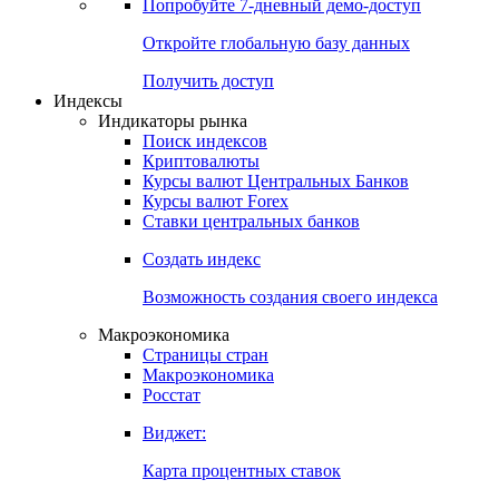
Попробуйте
7-дневный
демо-доступ
Откройте глобальную базу данных
Получить доступ
Индексы
Индикаторы рынка
Поиск индексов
Криптовалюты
Курсы валют Центральных Банков
Курсы валют Forex
Ставки центральных банков
Создать индекс
Возможность создания своего индекса
Макроэкономика
Страницы стран
Макроэкономика
Росстат
Виджет:
Карта процентных ставок