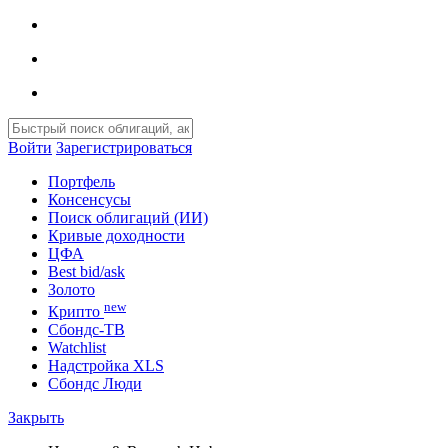
Войти
Зарегистрироваться
Портфель
Консенсусы
Поиск облигаций (ИИ)
Кривые доходности
ЦФА
Best bid/ask
Золото
new
Крипто
Сбондс-ТВ
Watchlist
Надстройка XLS
Сбондс Люди
Закрыть