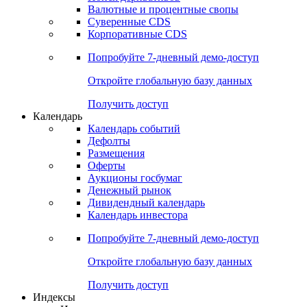
Валютные и процентные свопы
Суверенные CDS
Корпоративные CDS
Попробуйте
7-дневный
демо-доступ
Откройте глобальную базу данных
Получить доступ
Календарь
Календарь событий
Дефолты
Размещения
Оферты
Аукционы госбумаг
Денежный рынок
Дивидендный календарь
Календарь инвестора
Попробуйте
7-дневный
демо-доступ
Откройте глобальную базу данных
Получить доступ
Индексы