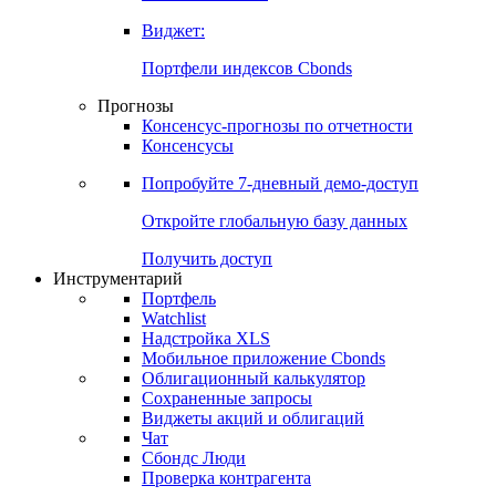
Виджет:
Портфели индексов Cbonds
Прогнозы
Консенсус-прогнозы по отчетности
Консенсусы
Попробуйте
7-дневный
демо-доступ
Откройте глобальную базу данных
Получить доступ
Инструментарий
Портфель
Watchlist
Надстройка XLS
Мобильное приложение Cbonds
Облигационный калькулятор
Сохраненные запросы
Виджеты акций и облигаций
Чат
Сбондс Люди
Проверка контрагента