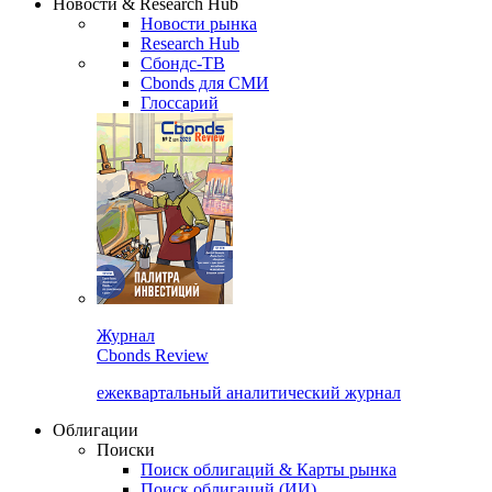
Новости & Research Hub
Новости рынка
Research Hub
Сбондс-ТВ
Cbonds для СМИ
Глоссарий
Журнал
Cbonds Review
ежеквартальный аналитический журнал
Облигации
Поиски
Поиск облигаций & Карты рынка
Поиск облигаций (ИИ)