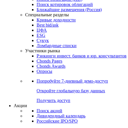
Поиск котировок облигаций
Ближайшие размещения (Россия)
Специальные разделы
Кривые доходности
Best bid/ask
ЦФА
ESG
Сукук
Ломбардные списки
Участники рынка
Рэнкинги инвест. банков и юр. консультантов
Cbonds Pages
Cbonds Awards
Опросы
Попробуйте
7-дневный
демо-доступ
Откройте глобальную базу данных
Получить доступ
Акции
Поиск акций
Дивидендный календарь
Российские IPO/SPO