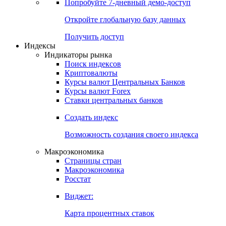
Попробуйте
7-дневный
демо-доступ
Откройте глобальную базу данных
Получить доступ
Индексы
Индикаторы рынка
Поиск индексов
Криптовалюты
Курсы валют Центральных Банков
Курсы валют Forex
Ставки центральных банков
Создать индекс
Возможность создания своего индекса
Макроэкономика
Страницы стран
Макроэкономика
Росстат
Виджет:
Карта процентных ставок