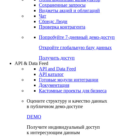
Сохраненные запросы
Виджеты акций и облигаций
Чат
Сбондс Люди
Проверка контрагента
Попробуйте
7-дневный
демо-доступ
Откройте глобальную базу данных
Получить доступ
API & Data Feed
API and Data Feed
API каталог
Готовые модули интеграции
Документация
Кастомные проекты для бизнеса
Оцените структуру и качество данных
в публичном демо-доступе
DEMO
Получите индивидуальный доступ
к интересующим данным