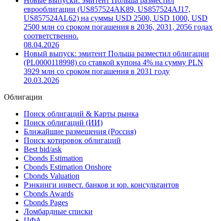
Новые выпуски: эмитент Польша разместил
еврооблигации (US857524AK89, US857524AJ17,
US857524AL62) на суммы USD 2500, USD 1000, USD
2500 млн со сроком погашения в 2036, 2031, 2056 годах
соответственно.
08.04.2026
Новый выпуск: эмитент Польша разместил облигации
(PL0000118998) со ставкой купона 4% на сумму PLN
3929 млн со сроком погашения в 2031 году
20.03.2026
Облигации
Поиск облигаций & Карты рынка
Поиск облигаций (ИИ)
Ближайшие размещения (Россия)
Поиск котировок облигаций
Best bid/ask
Cbonds Estimation
Cbonds Estimation Onshore
Cbonds Valuation
Рэнкинги инвест. банков и юр. консультантов
Cbonds Awards
Cbonds Pages
Ломбардные списки
ЦФА