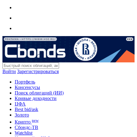
РЕКЛАМА • HTTPS://WWW.HSE.RU/
Войти
Зарегистрироваться
Портфель
Консенсусы
Поиск облигаций (ИИ)
Кривые доходности
ЦФА
Best bid/ask
Золото
new
Крипто
Сбондс-ТВ
Watchlist