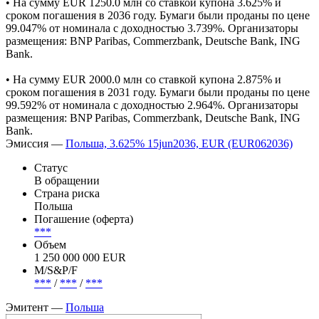
• На сумму EUR 1250.0 млн cо ставкой купона 3.625% и
сроком погашения в 2036 году. Бумаги были проданы по цене
99.047% от номинала с доходностью 3.739%. Организаторы
размещения: BNP Paribas, Commerzbank, Deutsche Bank, ING
Bank.
• На сумму EUR 2000.0 млн cо ставкой купона 2.875% и
сроком погашения в 2031 году. Бумаги были проданы по цене
99.592% от номинала с доходностью 2.964%. Организаторы
размещения: BNP Paribas, Commerzbank, Deutsche Bank, ING
Bank.
Эмиссия —
Польша, 3.625% 15jun2036, EUR (EUR062036)
Статус
В обращении
Страна риска
Польша
Погашение (оферта)
***
Объем
1 250 000 000 EUR
М/S&P/F
***
/
***
/
***
Эмитент —
Польша