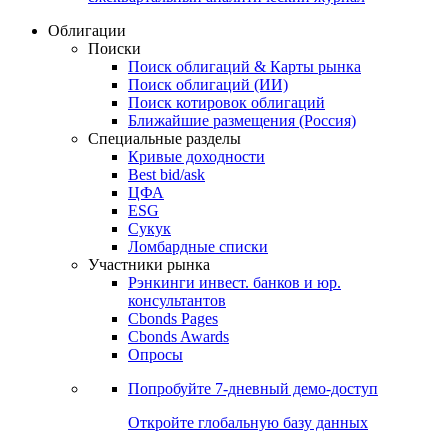
Облигации
Поиски
Поиск облигаций & Карты рынка
Поиск облигаций (ИИ)
Поиск котировок облигаций
Ближайшие размещения (Россия)
Специальные разделы
Кривые доходности
Best bid/ask
ЦФА
ESG
Сукук
Ломбардные списки
Участники рынка
Рэнкинги инвест. банков и юр.
консультантов
Cbonds Pages
Cbonds Awards
Опросы
Попробуйте
7-дневный
демо-доступ
Откройте глобальную базу данных