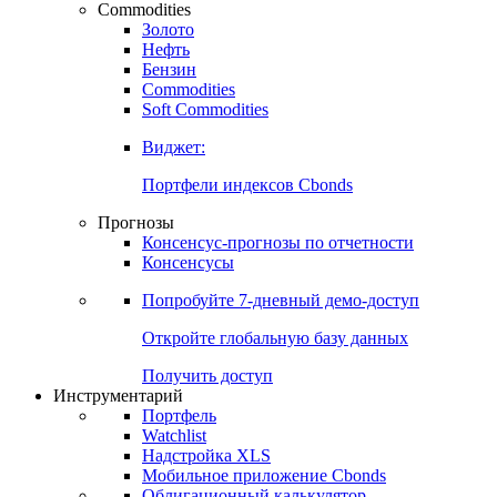
Commodities
Золото
Нефть
Бензин
Commodities
Soft Commodities
Виджет:
Портфели индексов Cbonds
Прогнозы
Консенсус-прогнозы по отчетности
Консенсусы
Попробуйте
7-дневный
демо-доступ
Откройте глобальную базу данных
Получить доступ
Инструментарий
Портфель
Watchlist
Надстройка XLS
Мобильное приложение Cbonds
Облигационный калькулятор