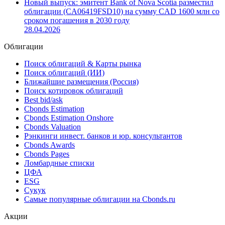
Новый выпуск: эмитент Bank of Nova Scotia разместил
облигации (CA06419FSD10) на сумму CAD 1600 млн со
сроком погашения в 2030 году
28.04.2026
Облигации
Поиск облигаций & Карты рынка
Поиск облигаций (ИИ)
Ближайшие размещения (Россия)
Поиск котировок облигаций
Best bid/ask
Cbonds Estimation
Cbonds Estimation Onshore
Cbonds Valuation
Рэнкинги инвест. банков и юр. консультантов
Cbonds Awards
Cbonds Pages
Ломбардные списки
ЦФА
ESG
Сукук
Самые популярные облигации на Cbonds.ru
Акции