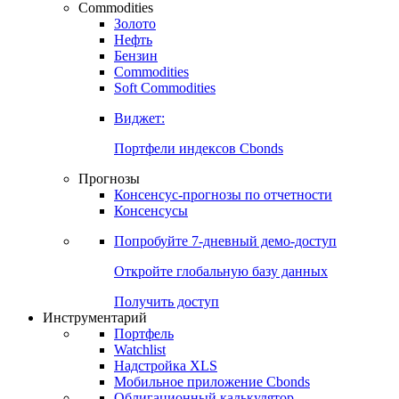
Commodities
Золото
Нефть
Бензин
Commodities
Soft Commodities
Виджет:
Портфели индексов Cbonds
Прогнозы
Консенсус-прогнозы по отчетности
Консенсусы
Попробуйте
7-дневный
демо-доступ
Откройте глобальную базу данных
Получить доступ
Инструментарий
Портфель
Watchlist
Надстройка XLS
Мобильное приложение Cbonds
Облигационный калькулятор