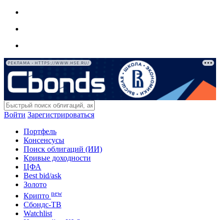
РЕКЛАМА • HTTPS://WWW.HSE.RU/
Войти
Зарегистрироваться
Портфель
Консенсусы
Поиск облигаций (ИИ)
Кривые доходности
ЦФА
Best bid/ask
Золото
new
Крипто
Сбондс-ТВ
Watchlist