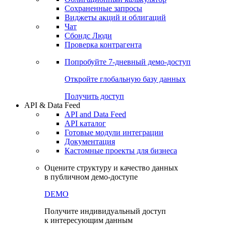
Сохраненные запросы
Виджеты акций и облигаций
Чат
Сбондс Люди
Проверка контрагента
Попробуйте
7-дневный
демо-доступ
Откройте глобальную базу данных
Получить доступ
API & Data Feed
API and Data Feed
API каталог
Готовые модули интеграции
Документация
Кастомные проекты для бизнеса
Оцените структуру и качество данных
в публичном демо-доступе
DEMO
Получите индивидуальный доступ
к интересующим данным