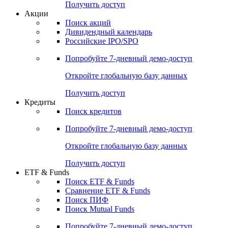
Получить доступ
Акции
Поиск акций
Дивидендный календарь
Российские IPO/SPO
Попробуйте
7-дневный
демо-доступ
Откройте глобальную базу данных
Получить доступ
Кредиты
Поиск кредитов
Попробуйте
7-дневный
демо-доступ
Откройте глобальную базу данных
Получить доступ
ETF & Funds
Поиск ETF & Funds
Сравнение ETF & Funds
Поиск ПИФ
Поиск Mutual Funds
Попробуйте
7-дневный
демо-доступ