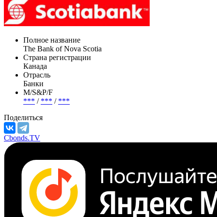
Полное название
The Bank of Nova Scotia
Страна регистрации
Канада
Отрасль
Банки
М/S&P/F
***
/
***
/
***
Поделиться
Cbonds.TV