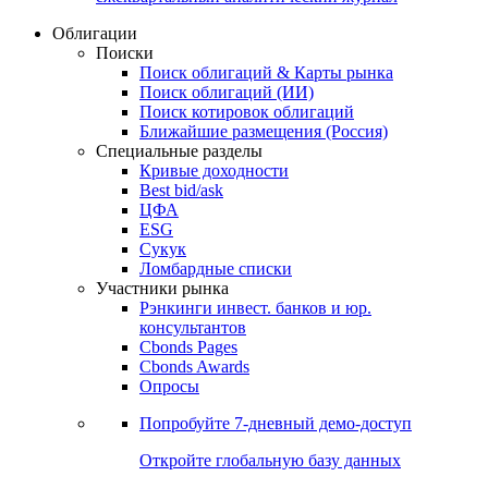
Облигации
Поиски
Поиск облигаций & Карты рынка
Поиск облигаций (ИИ)
Поиск котировок облигаций
Ближайшие размещения (Россия)
Специальные разделы
Кривые доходности
Best bid/ask
ЦФА
ESG
Сукук
Ломбардные списки
Участники рынка
Рэнкинги инвест. банков и юр.
консультантов
Cbonds Pages
Cbonds Awards
Опросы
Попробуйте
7-дневный
демо-доступ
Откройте глобальную базу данных