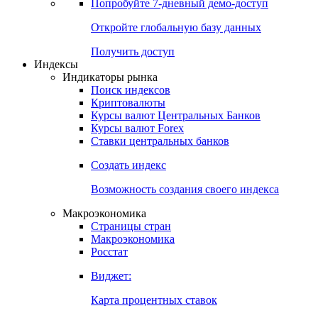
Попробуйте
7-дневный
демо-доступ
Откройте глобальную базу данных
Получить доступ
Индексы
Индикаторы рынка
Поиск индексов
Криптовалюты
Курсы валют Центральных Банков
Курсы валют Forex
Ставки центральных банков
Создать индекс
Возможность создания своего индекса
Макроэкономика
Страницы стран
Макроэкономика
Росстат
Виджет:
Карта процентных ставок