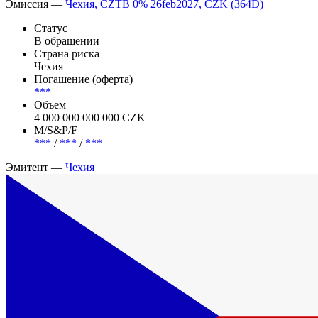
Эмиссия —
Чехия, CZTB 0% 26feb2027, CZK (364D)
Статус
В обращении
Страна риска
Чехия
Погашение (оферта)
***
Объем
4 000 000 000 000 CZK
М/S&P/F
***
/
***
/
***
Эмитент —
Чехия