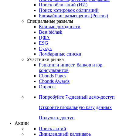
Поиск облигаций (ИИ)
Поиск котировок облигаций
Ближайшие размещения (Россия)
Специальные разделы
Кривые доходности
Best bid/ask
ЦФА
ESG
Сукук
Ломбардные списки
Участники рынка
Рэнкинги инвест. банков и юр.
консультантов
Cbonds Pages
Cbonds Awards
Опросы
Попробуйте
7-дневный
демо-доступ
Откройте глобальную базу данных
Получить доступ
Акции
Поиск акций
Дивидендный календарь