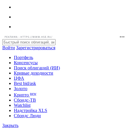
РЕКЛАМА • HTTPS://WWW.HSE.RU/
Войти
Зарегистрироваться
Портфель
Консенсусы
Поиск облигаций (ИИ)
Кривые доходности
ЦФА
Best bid/ask
Золото
new
Крипто
Сбондс-ТВ
Watchlist
Надстройка XLS
Сбондс Люди
Закрыть