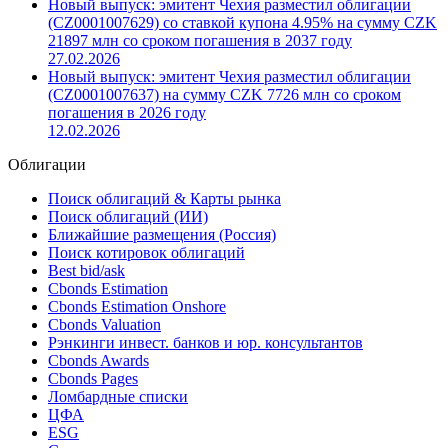
Новый выпуск: эмитент Чехия разместил облигации
(CZ0001007629) со ставкой купона 4.95% на сумму CZK
21897 млн со сроком погашения в 2037 году
27.02.2026
Новый выпуск: эмитент Чехия разместил облигации
(CZ0001007637) на сумму CZK 7726 млн со сроком
погашения в 2026 году
12.02.2026
Облигации
Поиск облигаций & Карты рынка
Поиск облигаций (ИИ)
Ближайшие размещения (Россия)
Поиск котировок облигаций
Best bid/ask
Cbonds Estimation
Cbonds Estimation Onshore
Cbonds Valuation
Рэнкинги инвест. банков и юр. консультантов
Cbonds Awards
Cbonds Pages
Ломбардные списки
ЦФА
ESG