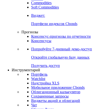
Commodities
Soft Commodities
Виджет:
Портфели индексов Cbonds
Прогнозы
Консенсус-прогнозы по отчетности
Консенсусы
Попробуйте
7-дневный
демо-доступ
Откройте глобальную базу данных
Получить доступ
Инструментарий
Портфель
Watchlist
Надстройка XLS
Мобильное приложение Cbonds
Облигационный калькулятор
Сохраненные запросы
Виджеты акций и облигаций
Чат