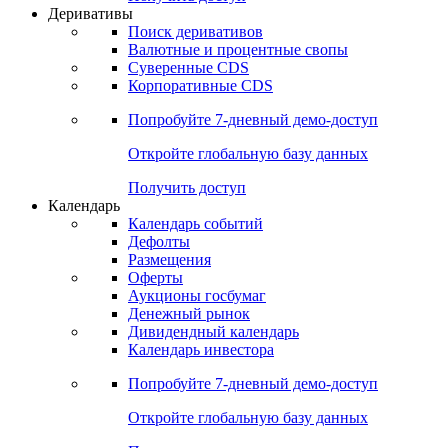
Деривативы
Поиск деривативов
Валютные и процентные свопы
Суверенные CDS
Корпоративные CDS
Попробуйте
7-дневный
демо-доступ
Откройте глобальную базу данных
Получить доступ
Календарь
Календарь событий
Дефолты
Размещения
Оферты
Аукционы госбумаг
Денежный рынок
Дивидендный календарь
Календарь инвестора
Попробуйте
7-дневный
демо-доступ
Откройте глобальную базу данных