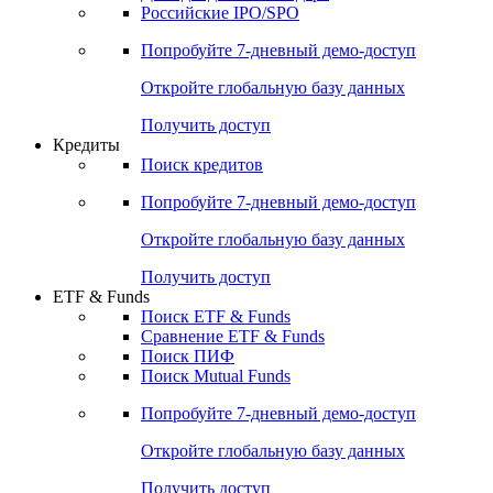
Получить доступ
Акции
Поиск акций
Дивидендный календарь
Российские IPO/SPO
Попробуйте
7-дневный
демо-доступ
Откройте глобальную базу данных
Получить доступ
Кредиты
Поиск кредитов
Попробуйте
7-дневный
демо-доступ
Откройте глобальную базу данных
Получить доступ
ETF & Funds
Поиск ETF & Funds
Сравнение ETF & Funds
Поиск ПИФ
Поиск Mutual Funds
Попробуйте
7-дневный
демо-доступ