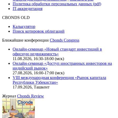
Функциональные характеристики сайта
|
Скачать в pdf
Описание процессов жизненного цикла сайта
Оферта для физических лиц
|
Скачать в pdf
Оферта для юридических лиц
|
Скачать в pdf
Политика обработки персональных данных (pdf)
IT-аккредитация
CBONDS OLD
Калькулятор
Поиск котировок облигаций
Ближайшие конференции
Cbonds Congress
Онлайн-семинар «Новый стандарт инвестиций в
офисную недвижимость»
11.08.2026, 16:30-18:00 (мск)
Онлайн-семинар «Доступ иностранных инвесторов на
индийский рынок»
27.08.2026, 16:00-17:00 (мск)
VIII международная конференция «Рынок капитала
Республики Узбекистан»
17.09.2026, Ташкент
Журнал
Cbonds Review