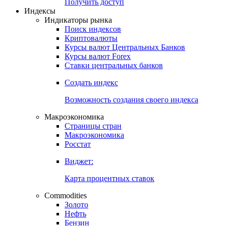
Попробуйте
7-дневный
демо-доступ
Откройте глобальную базу данных
Получить доступ
Индексы
Индикаторы рынка
Поиск индексов
Криптовалюты
Курсы валют Центральных Банков
Курсы валют Forex
Ставки центральных банков
Создать индекс
Возможность создания своего индекса
Макроэкономика
Страницы стран
Макроэкономика
Росстат
Виджет:
Карта процентных ставок