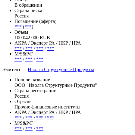
В обращении
Страна риска
Россия
Погашение (оферта)
***
(
***
)
Объем
100 042 000 RUB
АКРА / Эксперт РА / НКР / НРА
***
/
***
/
***
/
***
М/S&P/F
***
/
***
/
***
Эмитент —
Иволга Структурные Продукты
Полное название
ООО "Иволга Структурные Продукты"
Страна регистрации
Россия
Отрасль
Прочие финансовые институты
АКРА / Эксперт РА / НКР / НРА
***
/
***
/
***
/
***
М/S&P/F
***
/
***
/
***