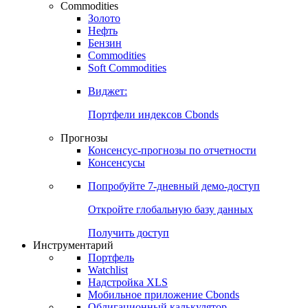
Commodities
Золото
Нефть
Бензин
Commodities
Soft Commodities
Виджет:
Портфели индексов Cbonds
Прогнозы
Консенсус-прогнозы по отчетности
Консенсусы
Попробуйте
7-дневный
демо-доступ
Откройте глобальную базу данных
Получить доступ
Инструментарий
Портфель
Watchlist
Надстройка XLS
Мобильное приложение Cbonds
Облигационный калькулятор