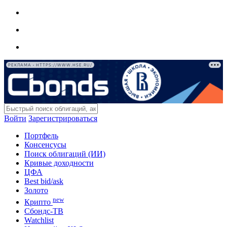
РЕКЛАМА • HTTPS://WWW.HSE.RU/
Войти
Зарегистрироваться
Портфель
Консенсусы
Поиск облигаций (ИИ)
Кривые доходности
ЦФА
Best bid/ask
Золото
new
Крипто
Сбондс-ТВ
Watchlist