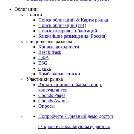
Облигации
Поиски
Поиск облигаций & Карты рынка
Поиск облигаций (ИИ)
Поиск котировок облигаций
Ближайшие размещения (Россия)
Специальные разделы
Кривые доходности
Best bid/ask
ЦФА
ESG
Сукук
Ломбардные списки
Участники рынка
Рэнкинги инвест. банков и юр.
консультантов
Cbonds Pages
Cbonds Awards
Опросы
Попробуйте
7-дневный
демо-доступ
Откройте глобальную базу данных