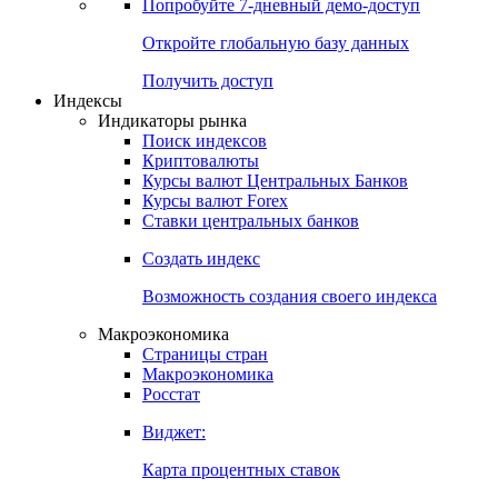
Попробуйте
7-дневный
демо-доступ
Откройте глобальную базу данных
Получить доступ
Индексы
Индикаторы рынка
Поиск индексов
Криптовалюты
Курсы валют Центральных Банков
Курсы валют Forex
Ставки центральных банков
Создать индекс
Возможность создания своего индекса
Макроэкономика
Страницы стран
Макроэкономика
Росстат
Виджет:
Карта процентных ставок