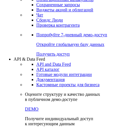
Сохраненные запросы
Виджеты акций и облигаций
Чат
Сбондс Люди
Проверка контрагента
Попробуйте
7-дневный
демо-доступ
Откройте глобальную базу данных
Получить доступ
API & Data Feed
API and Data Feed
API каталог
Готовые модули интеграции
Документация
Кастомные проекты для бизнеса
Оцените структуру и качество данных
в публичном демо-доступе
DEMO
Получите индивидуальный доступ
к интересующим данным