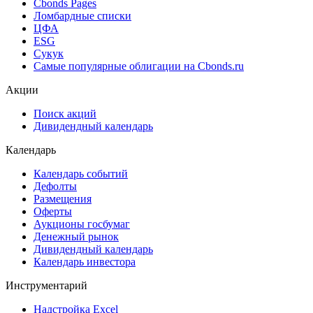
Cbonds Pages
Ломбардные списки
ЦФА
ESG
Сукук
Самые популярные облигации на Cbonds.ru
Акции
Поиск акций
Дивидендный календарь
Календарь
Календарь событий
Дефолты
Размещения
Оферты
Аукционы госбумаг
Денежный рынок
Дивидендный календарь
Календарь инвестора
Инструментарий
Надстройка Excel