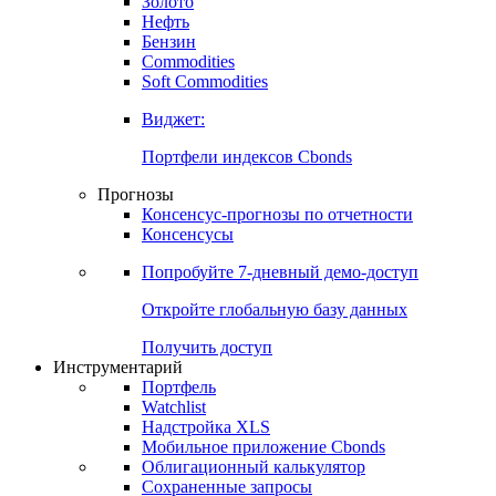
Золото
Нефть
Бензин
Commodities
Soft Commodities
Виджет:
Портфели индексов Cbonds
Прогнозы
Консенсус-прогнозы по отчетности
Консенсусы
Попробуйте
7-дневный
демо-доступ
Откройте глобальную базу данных
Получить доступ
Инструментарий
Портфель
Watchlist
Надстройка XLS
Мобильное приложение Cbonds
Облигационный калькулятор
Сохраненные запросы