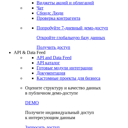
Виджеты акций и облигаций
Чат
Сбондс Люди
Проверка контрагента
Попробуйте
7-дневный
демо-доступ
Откройте глобальную базу данных
Получить доступ
API & Data Feed
API and Data Feed
API каталог
Готовые модули интеграции
Документация
Кастомные проекты для бизнеса
Оцените структуру и качество данных
в публичном демо-доступе
DEMO
Получите индивидуальный доступ
к интересующим данным
Запросить доступ