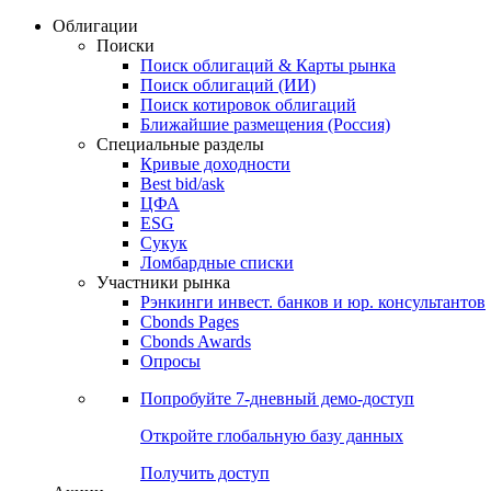
Облигации
Поиски
Поиск облигаций & Карты рынка
Поиск облигаций (ИИ)
Поиск котировок облигаций
Ближайшие размещения (Россия)
Специальные разделы
Кривые доходности
Best bid/ask
ЦФА
ESG
Сукук
Ломбардные списки
Участники рынка
Рэнкинги инвест. банков и юр. консультантов
Cbonds Pages
Cbonds Awards
Опросы
Попробуйте
7-дневный
демо-доступ
Откройте глобальную базу данных
Получить доступ