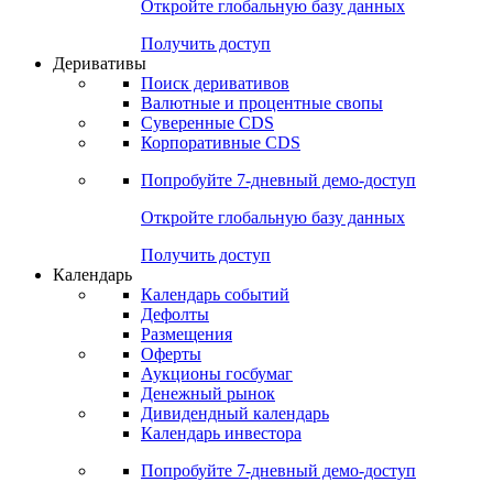
Откройте глобальную базу данных
Получить доступ
Деривативы
Поиск деривативов
Валютные и процентные свопы
Суверенные CDS
Корпоративные CDS
Попробуйте
7-дневный
демо-доступ
Откройте глобальную базу данных
Получить доступ
Календарь
Календарь событий
Дефолты
Размещения
Оферты
Аукционы госбумаг
Денежный рынок
Дивидендный календарь
Календарь инвестора
Попробуйте
7-дневный
демо-доступ