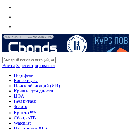
РЕКЛАМА • HTTPS://WWW.HSE.RU/
Войти
Зарегистрироваться
Портфель
Консенсусы
Поиск облигаций (ИИ)
Кривые доходности
ЦФА
Best bid/ask
Золото
new
Крипто
Сбондс-ТВ
Watchlist
Надстройка XLS