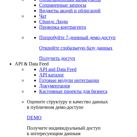
Сохраненные запросы
Виджеты акций и облигаций
Чат
Сбондс Люди
Проверка контрагента
Попробуйте
7-дневный
демо-доступ
Откройте глобальную базу данных
Получить доступ
API & Data Feed
API and Data Feed
API каталог
Готовые модули интеграции
Документация
Кастомные проекты для бизнеса
Оцените структуру и качество данных
в публичном демо-доступе
DEMO
Получите индивидуальный доступ
к интересующим данным