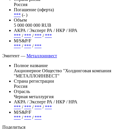
Россия
Погашение (оферта)
***
(- )
Объем
5 000 000 000 RUB
АКРА / Эксперт РА / НКР / НРА
***
/
***
/
***
/
***
М/S&P/F
***
/
***
/
***
Эмитент —
Металлоинвест
Полное название
Акционерное Общество "Холдинговая компания
"МЕТАЛЛОИНВЕСТ"
Страна регистрации
Россия
Отрасль
Черная металлургия
АКРА / Эксперт РА / НКР / НРА
***
/
***
/
***
/
***
М/S&P/F
***
/
***
/
***
Поделиться