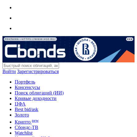
РЕКЛАМА • HTTPS://WWW.HSE.RU/
Войти
Зарегистрироваться
Портфель
Консенсусы
Поиск облигаций (ИИ)
Кривые доходности
ЦФА
Best bid/ask
Золото
new
Крипто
Сбондс-ТВ
Watchlist