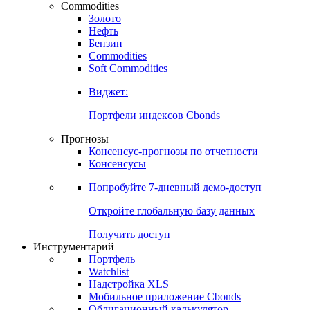
Commodities
Золото
Нефть
Бензин
Commodities
Soft Commodities
Виджет:
Портфели индексов Cbonds
Прогнозы
Консенсус-прогнозы по отчетности
Консенсусы
Попробуйте
7-дневный
демо-доступ
Откройте глобальную базу данных
Получить доступ
Инструментарий
Портфель
Watchlist
Надстройка XLS
Мобильное приложение Cbonds
Облигационный калькулятор