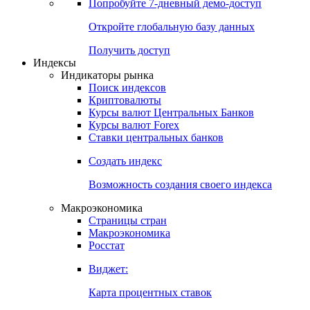
Попробуйте
7-дневный
демо-доступ
Откройте глобальную базу данных
Получить доступ
Индексы
Индикаторы рынка
Поиск индексов
Криптовалюты
Курсы валют Центральных Банков
Курсы валют Forex
Ставки центральных банков
Создать индекс
Возможность создания своего индекса
Макроэкономика
Страницы стран
Макроэкономика
Росстат
Виджет:
Карта процентных ставок