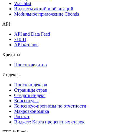
Watchlist
Виджеты акций и облигаций
Мобильное приложение Cbonds
API
API and Data Feed
710-П
API каталог
Кредиты
Поиск кредитов
Индексы
Поиск индексов
Страницы стран
Создать индекс
Консенсусы
Консенсус-прогнозы по отчетности
Макроэкономика
Росстат
Виджет: Карта процентных ставок
ETF & Funds