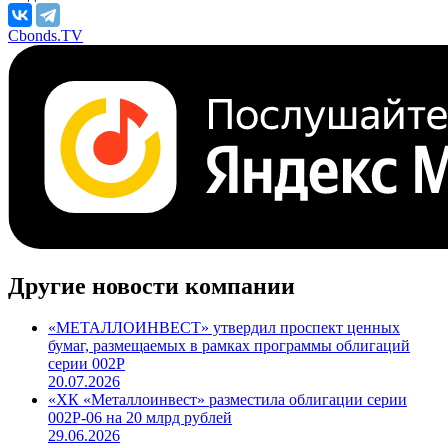
Cbonds.TV
Другие новости компании
«МЕТАЛЛОИНВЕСТ» утвердил проспект ценных
бумаг, размещаемых в рамках программы облигаций
серии 002Р
20.07.2026
«ХК «Металлоинвест» разместила облигации серии
002P-06 на 20 млрд рублей
29.06.2026