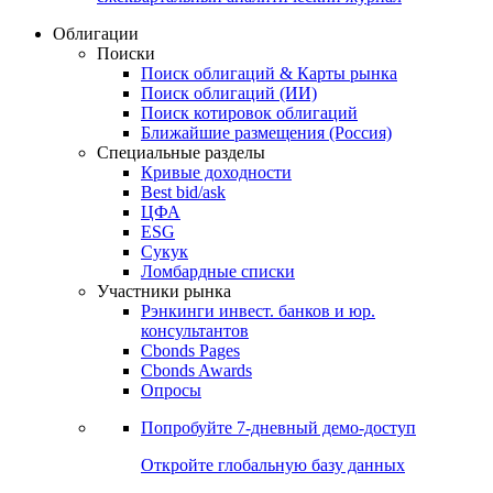
Облигации
Поиски
Поиск облигаций & Карты рынка
Поиск облигаций (ИИ)
Поиск котировок облигаций
Ближайшие размещения (Россия)
Специальные разделы
Кривые доходности
Best bid/ask
ЦФА
ESG
Сукук
Ломбардные списки
Участники рынка
Рэнкинги инвест. банков и юр.
консультантов
Cbonds Pages
Cbonds Awards
Опросы
Попробуйте
7-дневный
демо-доступ
Откройте глобальную базу данных