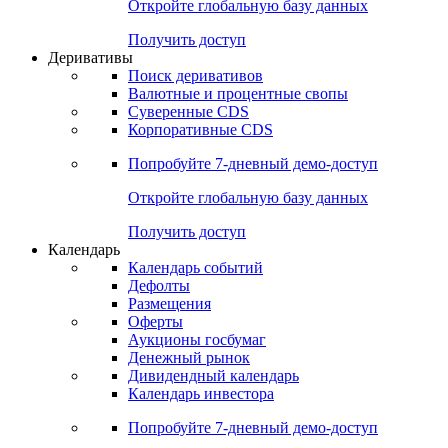
Откройте глобальную базу данных
Получить доступ
Деривативы
Поиск деривативов
Валютные и процентные свопы
Суверенные CDS
Корпоративные CDS
Попробуйте
7-дневный
демо-доступ
Откройте глобальную базу данных
Получить доступ
Календарь
Календарь событий
Дефолты
Размещения
Оферты
Аукционы госбумаг
Денежный рынок
Дивидендный календарь
Календарь инвестора
Попробуйте
7-дневный
демо-доступ