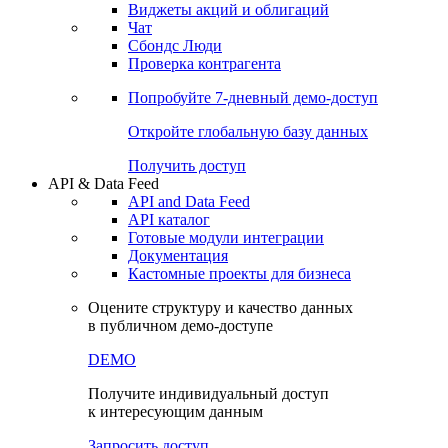
Виджеты акций и облигаций
Чат
Сбондс Люди
Проверка контрагента
Попробуйте
7-дневный
демо-доступ
Откройте глобальную базу данных
Получить доступ
API & Data Feed
API and Data Feed
API каталог
Готовые модули интеграции
Документация
Кастомные проекты для бизнеса
Оцените структуру и качество данных
в публичном демо-доступе
DEMO
Получите индивидуальный доступ
к интересующим данным
Запросить доступ