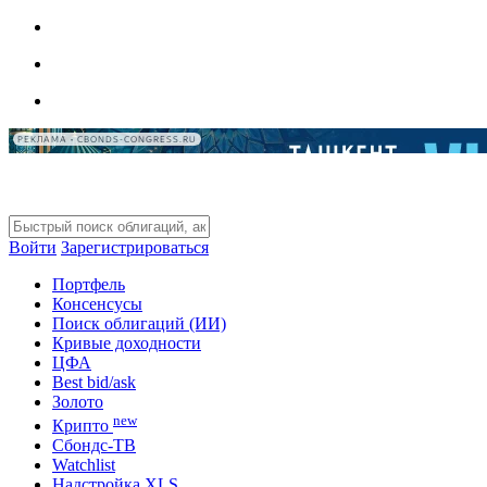
РЕКЛАМА • CBONDS-CONGRESS.RU
Войти
Зарегистрироваться
Портфель
Консенсусы
Поиск облигаций (ИИ)
Кривые доходности
ЦФА
Best bid/ask
Золото
new
Крипто
Сбондс-ТВ
Watchlist
Надстройка XLS