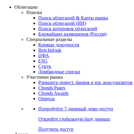
Облигации
Поиски
Поиск облигаций & Карты рынка
Поиск облигаций (ИИ)
Поиск котировок облигаций
Ближайшие размещения (Россия)
Специальные разделы
Кривые доходности
Best bid/ask
ЦФА
ESG
Сукук
Ломбардные списки
Участники рынка
Рэнкинги инвест. банков и юр. консультантов
Cbonds Pages
Cbonds Awards
Опросы
Попробуйте
7-дневный
демо-доступ
Откройте глобальную базу данных
Получить доступ