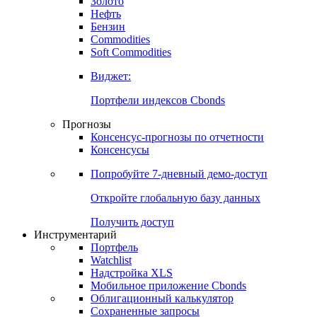
Золото
Нефть
Бензин
Commodities
Soft Commodities
Виджет:
Портфели индексов Cbonds
Прогнозы
Консенсус-прогнозы по отчетности
Консенсусы
Попробуйте
7-дневный
демо-доступ
Откройте глобальную базу данных
Получить доступ
Инструментарий
Портфель
Watchlist
Надстройка XLS
Мобильное приложение Cbonds
Облигационный калькулятор
Сохраненные запросы