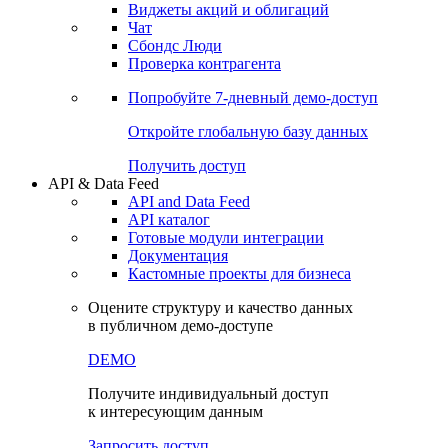
Виджеты акций и облигаций
Чат
Сбондс Люди
Проверка контрагента
Попробуйте
7-дневный
демо-доступ
Откройте глобальную базу данных
Получить доступ
API & Data Feed
API and Data Feed
API каталог
Готовые модули интеграции
Документация
Кастомные проекты для бизнеса
Оцените структуру и качество данных
в публичном демо-доступе
DEMO
Получите индивидуальный доступ
к интересующим данным
Запросить доступ