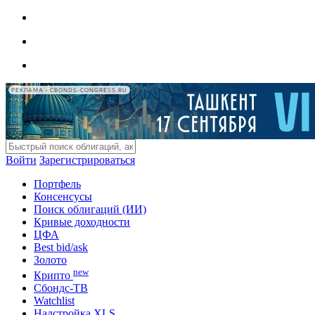
РЕКЛАМА • CBONDS-CONGRESS.RU
Войти
Зарегистрироваться
Портфель
Консенсусы
Поиск облигаций (ИИ)
Кривые доходности
ЦФА
Best bid/ask
Золото
new
Крипто
Сбондс-ТВ
Watchlist
Надстройка XLS