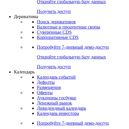
Откройте глобальную базу данных
Получить доступ
Деривативы
Поиск деривативов
Валютные и процентные свопы
Суверенные CDS
Корпоративные CDS
Попробуйте
7-дневный
демо-доступ
Откройте глобальную базу данных
Получить доступ
Календарь
Календарь событий
Дефолты
Размещения
Оферты
Аукционы госбумаг
Денежный рынок
Дивидендный календарь
Календарь инвестора
Попробуйте
7-дневный
демо-доступ