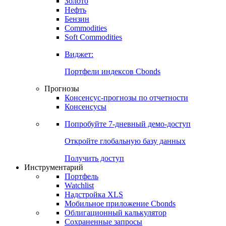
Золото
Нефть
Бензин
Commodities
Soft Commodities
Виджет:
Портфели индексов Cbonds
Прогнозы
Консенсус-прогнозы по отчетности
Консенсусы
Попробуйте
7-дневный
демо-доступ
Откройте глобальную базу данных
Получить доступ
Инструментарий
Портфель
Watchlist
Надстройка XLS
Мобильное приложение Cbonds
Облигационный калькулятор
Сохраненные запросы