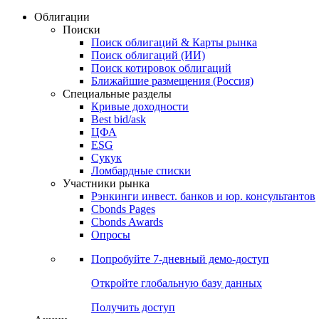
Облигации
Поиски
Поиск облигаций & Карты рынка
Поиск облигаций (ИИ)
Поиск котировок облигаций
Ближайшие размещения (Россия)
Специальные разделы
Кривые доходности
Best bid/ask
ЦФА
ESG
Сукук
Ломбардные списки
Участники рынка
Рэнкинги инвест. банков и юр. консультантов
Cbonds Pages
Cbonds Awards
Опросы
Попробуйте
7-дневный
демо-доступ
Откройте глобальную базу данных
Получить доступ