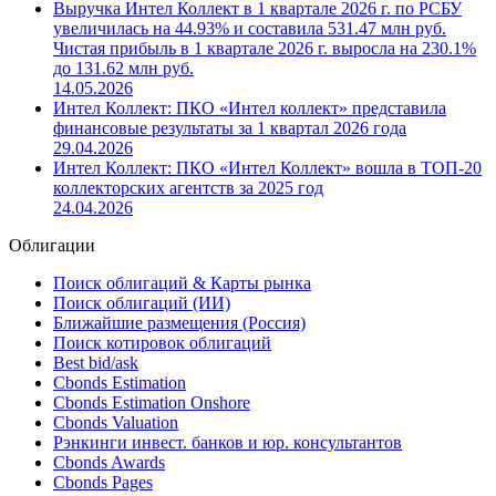
Выручка Интел Коллект в 1 квартале 2026 г. по РСБУ
увеличилась на 44.93% и составила 531.47 млн руб.
Чистая прибыль в 1 квартале 2026 г. выросла на 230.1%
до 131.62 млн руб.
14.05.2026
Интел Коллект: ПКО «Интел коллект» представила
финансовые результаты за 1 квартал 2026 года
29.04.2026
Интел Коллект: ПКО «Интел Коллект» вошла в ТОП-20
коллекторских агентств за 2025 год
24.04.2026
Облигации
Поиск облигаций & Карты рынка
Поиск облигаций (ИИ)
Ближайшие размещения (Россия)
Поиск котировок облигаций
Best bid/ask
Cbonds Estimation
Cbonds Estimation Onshore
Cbonds Valuation
Рэнкинги инвест. банков и юр. консультантов
Cbonds Awards
Cbonds Pages