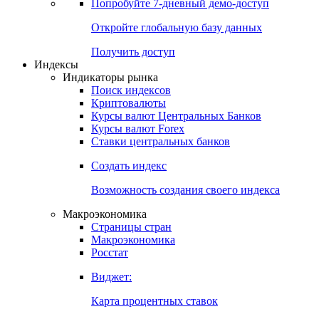
Попробуйте
7-дневный
демо-доступ
Откройте глобальную базу данных
Получить доступ
Индексы
Индикаторы рынка
Поиск индексов
Криптовалюты
Курсы валют Центральных Банков
Курсы валют Forex
Ставки центральных банков
Создать индекс
Возможность создания своего индекса
Макроэкономика
Страницы стран
Макроэкономика
Росстат
Виджет:
Карта процентных ставок