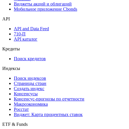
Виджеты акций и облигаций
Мобильное приложение Cbonds
API
API and Data Feed
710-П
API каталог
Кредиты
Поиск кредитов
Индексы
Поиск индексов
Страницы стран
Создать индекс
Консенсусы
Консенсус-прогнозы по отчетности
Макроэкономика
Росстат
Виджет: Карта процентных ставок
ETF & Funds