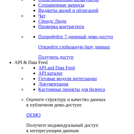
Сохраненные запросы
Виджеты акций и облигаций
Чат
Сбондс Люди
Проверка контрагента
Попробуйте
7-дневный
демо-доступ
Откройте глобальную базу данных
Получить доступ
API & Data Feed
API and Data Feed
API каталог
Готовые модули интеграции
Документация
Кастомные проекты для бизнеса
Оцените структуру и качество данных
в публичном демо-доступе
DEMO
Получите индивидуальный доступ
к интересующим данным