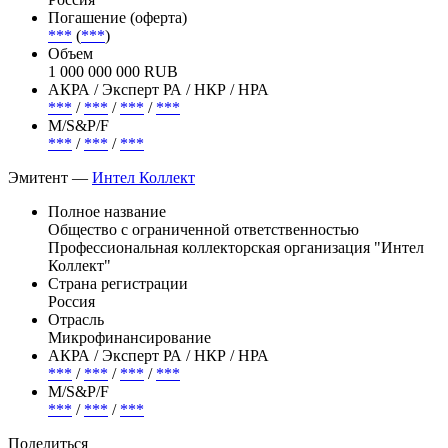
Погашение (оферта)
***
(
***
)
Объем
1 000 000 000 RUB
АКРА / Эксперт РА / НКР / НРА
***
/
***
/
***
/
***
М/S&P/F
***
/
***
/
***
Эмитент —
Интел Коллект
Полное название
Общество с ограниченной ответственностью
Профессиональная коллекторская организация "Интел
Коллект"
Страна регистрации
Россия
Отрасль
Микрофинансирование
АКРА / Эксперт РА / НКР / НРА
***
/
***
/
***
/
***
М/S&P/F
***
/
***
/
***
Поделиться