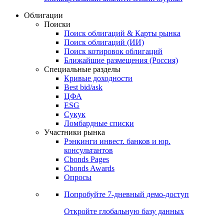
Облигации
Поиски
Поиск облигаций & Карты рынка
Поиск облигаций (ИИ)
Поиск котировок облигаций
Ближайшие размещения (Россия)
Специальные разделы
Кривые доходности
Best bid/ask
ЦФА
ESG
Сукук
Ломбардные списки
Участники рынка
Рэнкинги инвест. банков и юр.
консультантов
Cbonds Pages
Cbonds Awards
Опросы
Попробуйте
7-дневный
демо-доступ
Откройте глобальную базу данных