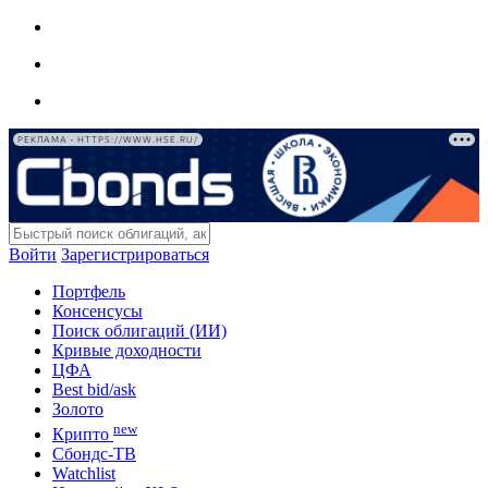
РЕКЛАМА • HTTPS://WWW.HSE.RU/
Войти
Зарегистрироваться
Портфель
Консенсусы
Поиск облигаций (ИИ)
Кривые доходности
ЦФА
Best bid/ask
Золото
new
Крипто
Сбондс-ТВ
Watchlist