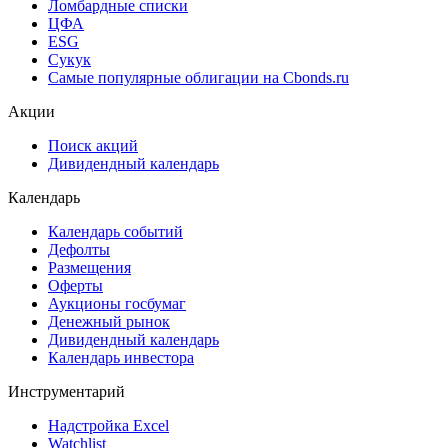
Ломбардные списки
ЦФА
ESG
Сукук
Самые популярные облигации на Cbonds.ru
Акции
Поиск акций
Дивидендный календарь
Календарь
Календарь событий
Дефолты
Размещения
Оферты
Аукционы госбумаг
Денежный рынок
Дивидендный календарь
Календарь инвестора
Инструментарий
Надстройка Excel
Watchlist