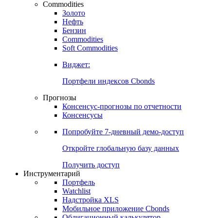
Commodities
Золото
Нефть
Бензин
Commodities
Soft Commodities
Виджет:
Портфели индексов Cbonds
Прогнозы
Консенсус-прогнозы по отчетности
Консенсусы
Попробуйте
7-дневный
демо-доступ
Откройте глобальную базу данных
Получить доступ
Инструментарий
Портфель
Watchlist
Надстройка XLS
Мобильное приложение Cbonds
Облигационный калькулятор