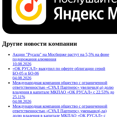
Другие новости компании
Акции "Русала" на Мосбирже растут на 5,5% на фоне
подорожания алюминия
10.08.2026
«ОК РУСАЛ» выкупил по оферте облигации серий
БО-05 и БО-06
04.08.2026
Международная компания общество с ограниченной
ответственностью «СУАЛ Партнерс» увеличил(-а) долю
владения в капитале МКПАО «ОК РУСАЛ» с 22.53% до
25.11%
04.08.2026
Международная компания общество с ограниченной
ответственностью «СУАЛ Партнерс» уменьшил(-ла)
долю владения в капитале МКПАО «ОК РУСАЛ» с