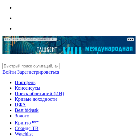
РЕКЛАМА • CBONDS-CONGRESS.RU
Войти
Зарегистрироваться
Портфель
Консенсусы
Поиск облигаций (ИИ)
Кривые доходности
ЦФА
Best bid/ask
Золото
new
Крипто
Сбондс-ТВ
Watchlist