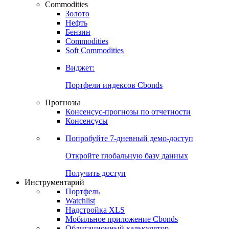
Commodities
Золото
Нефть
Бензин
Commodities
Soft Commodities
Виджет:
Портфели индексов Cbonds
Прогнозы
Консенсус-прогнозы по отчетности
Консенсусы
Попробуйте
7-дневный
демо-доступ
Откройте глобальную базу данных
Получить доступ
Инструментарий
Портфель
Watchlist
Надстройка XLS
Мобильное приложение Cbonds
Облигационный калькулятор