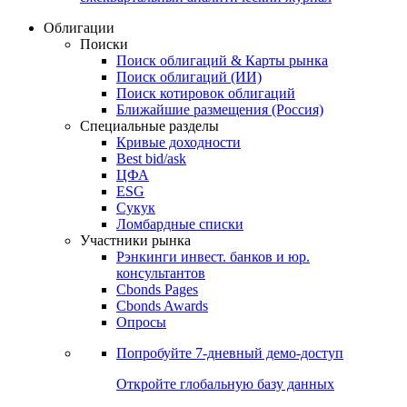
Облигации
Поиски
Поиск облигаций & Карты рынка
Поиск облигаций (ИИ)
Поиск котировок облигаций
Ближайшие размещения (Россия)
Специальные разделы
Кривые доходности
Best bid/ask
ЦФА
ESG
Сукук
Ломбардные списки
Участники рынка
Рэнкинги инвест. банков и юр.
консультантов
Cbonds Pages
Cbonds Awards
Опросы
Попробуйте
7-дневный
демо-доступ
Откройте глобальную базу данных