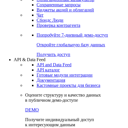
Сохраненные запросы
Виджеты акций и облигаций
Чат
Сбондс Люди
Проверка контрагента
Попробуйте
7-дневный
демо-доступ
Откройте глобальную базу данных
Получить доступ
API & Data Feed
API and Data Feed
API каталог
Готовые модули интеграции
Документация
Кастомные проекты для бизнеса
Оцените структуру и качество данных
в публичном демо-доступе
DEMO
Получите индивидуальный доступ
к интересующим данным