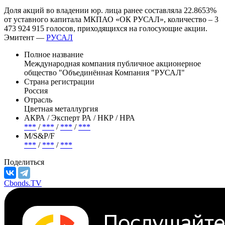
Доля акций во владении юр. лица ранее составляла 22.8653%
от уставного капитала МКПАО «ОК РУСАЛ», количество – 3
473 924 915 голосов, приходящихся на голосующие акции.
Эмитент —
РУСАЛ
Полное название
Международная компания публичное акционерное
общество "Объединённая Компания "РУСАЛ"
Страна регистрации
Россия
Отрасль
Цветная металлургия
АКРА / Эксперт РА / НКР / НРА
***
/
***
/
***
/
***
М/S&P/F
***
/
***
/
***
Поделиться
Cbonds.TV