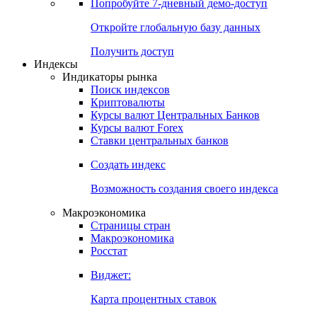
Попробуйте
7-дневный
демо-доступ
Откройте глобальную базу данных
Получить доступ
Индексы
Индикаторы рынка
Поиск индексов
Криптовалюты
Курсы валют Центральных Банков
Курсы валют Forex
Ставки центральных банков
Создать индекс
Возможность создания своего индекса
Макроэкономика
Страницы стран
Макроэкономика
Росстат
Виджет:
Карта процентных ставок