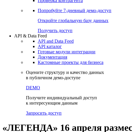
Виджеты акций и облигаций
Чат
Сбондс Люди
Проверка контрагента
Попробуйте
7-дневный
демо-доступ
Откройте глобальную базу данных
Получить доступ
API & Data Feed
API and Data Feed
API каталог
Готовые модули интеграции
Документация
Кастомные проекты для бизнеса
Оцените структуру и качество данных
в публичном демо-доступе
DEMO
Получите индивидуальный доступ
к интересующим данным
Запросить доступ