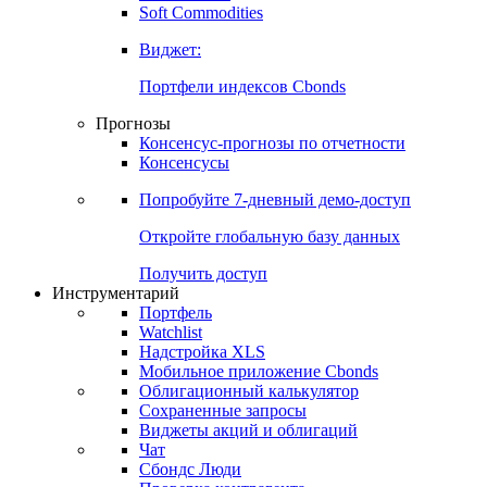
Золото
Нефть
Бензин
Commodities
Soft Commodities
Виджет:
Портфели индексов Cbonds
Прогнозы
Консенсус-прогнозы по отчетности
Консенсусы
Попробуйте
7-дневный
демо-доступ
Откройте глобальную базу данных
Получить доступ
Инструментарий
Портфель
Watchlist
Надстройка XLS
Мобильное приложение Cbonds
Облигационный калькулятор
Сохраненные запросы