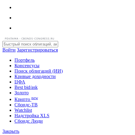
РЕКЛАМА • CBONDS-CONGRESS.RU
Войти
Зарегистрироваться
Портфель
Консенсусы
Поиск облигаций (ИИ)
Кривые доходности
ЦФА
Best bid/ask
Золото
new
Крипто
Сбондс-ТВ
Watchlist
Надстройка XLS