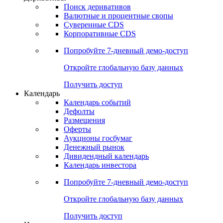
Откройте глобальную базу данных
Получить доступ
Деривативы
Поиск деривативов
Валютные и процентные свопы
Суверенные CDS
Корпоративные CDS
Попробуйте
7-дневный
демо-доступ
Откройте глобальную базу данных
Получить доступ
Календарь
Календарь событий
Дефолты
Размещения
Оферты
Аукционы госбумаг
Денежный рынок
Дивидендный календарь
Календарь инвестора
Попробуйте
7-дневный
демо-доступ