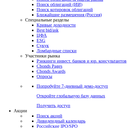
Облигации
Поиски
Поиск облигаций & Карты рынка
Поиск облигаций (ИИ)
Поиск котировок облигаций
Ближайшие размещения (Россия)
Специальные разделы
Кривые доходности
Best bid/ask
ЦФА
ESG
Сукук
Ломбардные списки
Участники рынка
Рэнкинги инвест. банков и юр. консультантов
Cbonds Pages
Cbonds Awards
Опросы
Попробуйте
7-дневный
демо-доступ
Откройте глобальную базу данных
Получить доступ