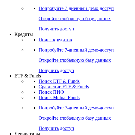
Акции
Поиск акций
Дивидендный календарь
Российские IPO/SPO
Попробуйте
7-дневный
демо-доступ
Откройте глобальную базу данных
Получить доступ
Кредиты
Поиск кредитов
Попробуйте
7-дневный
демо-доступ
Откройте глобальную базу данных
Получить доступ
ETF & Funds
Поиск ETF & Funds
Сравнение ETF & Funds
Поиск ПИФ
Поиск Mutual Funds
Попробуйте
7-дневный
демо-доступ