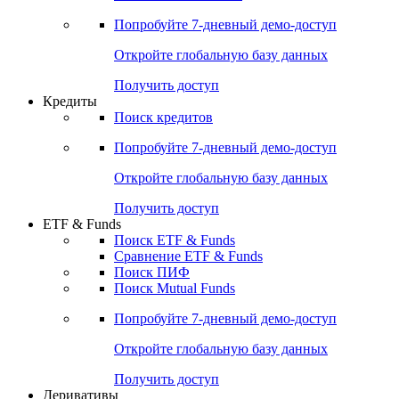
Акции
Поиск акций
Дивидендный календарь
Российские IPO/SPO
Попробуйте
7-дневный
демо-доступ
Откройте глобальную базу данных
Получить доступ
Кредиты
Поиск кредитов
Попробуйте
7-дневный
демо-доступ
Откройте глобальную базу данных
Получить доступ
ETF & Funds
Поиск ETF & Funds
Сравнение ETF & Funds
Поиск ПИФ
Поиск Mutual Funds
Попробуйте
7-дневный
демо-доступ