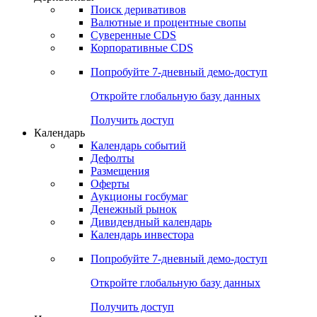
Откройте глобальную базу данных
Получить доступ
Деривативы
Поиск деривативов
Валютные и процентные свопы
Суверенные CDS
Корпоративные CDS
Попробуйте
7-дневный
демо-доступ
Откройте глобальную базу данных
Получить доступ
Календарь
Календарь событий
Дефолты
Размещения
Оферты
Аукционы госбумаг
Денежный рынок
Дивидендный календарь
Календарь инвестора
Попробуйте
7-дневный
демо-доступ