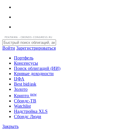
РЕКЛАМА • CBONDS-CONGRESS.RU
Войти
Зарегистрироваться
Портфель
Консенсусы
Поиск облигаций (ИИ)
Кривые доходности
ЦФА
Best bid/ask
Золото
new
Крипто
Сбондс-ТВ
Watchlist
Надстройка XLS