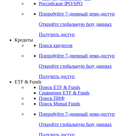
Получить доступ
Акции
Поиск акций
Дивидендный календарь
Российские IPO/SPO
Попробуйте
7-дневный
демо-доступ
Откройте глобальную базу данных
Получить доступ
Кредиты
Поиск кредитов
Попробуйте
7-дневный
демо-доступ
Откройте глобальную базу данных
Получить доступ
ETF & Funds
Поиск ETF & Funds
Сравнение ETF & Funds
Поиск ПИФ
Поиск Mutual Funds
Попробуйте
7-дневный
демо-доступ