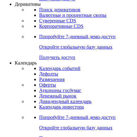
Откройте глобальную базу данных
Получить доступ
Деривативы
Поиск деривативов
Валютные и процентные свопы
Суверенные CDS
Корпоративные CDS
Попробуйте
7-дневный
демо-доступ
Откройте глобальную базу данных
Получить доступ
Календарь
Календарь событий
Дефолты
Размещения
Оферты
Аукционы госбумаг
Денежный рынок
Дивидендный календарь
Календарь инвестора