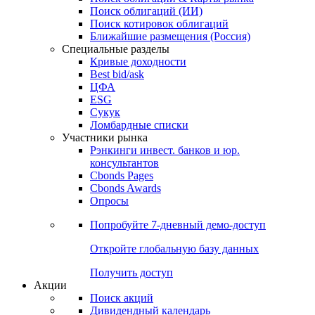
Облигации
Поиски
Поиск облигаций & Карты рынка
Поиск облигаций (ИИ)
Поиск котировок облигаций
Ближайшие размещения (Россия)
Специальные разделы
Кривые доходности
Best bid/ask
ЦФА
ESG
Сукук
Ломбардные списки
Участники рынка
Рэнкинги инвест. банков и юр.
консультантов
Cbonds Pages
Cbonds Awards
Опросы
Попробуйте
7-дневный
демо-доступ
Откройте глобальную базу данных