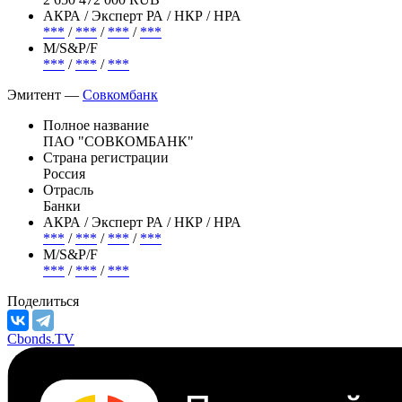
Погашение (оферта)
***
Объем
2 650 472 000 RUB
АКРА / Эксперт РА / НКР / НРА
***
/
***
/
***
/
***
М/S&P/F
***
/
***
/
***
Эмитент —
Совкомбанк
Полное название
ПАО "СОВКОМБАНК"
Страна регистрации
Россия
Отрасль
Банки
АКРА / Эксперт РА / НКР / НРА
***
/
***
/
***
/
***
М/S&P/F
***
/
***
/
***
Поделиться
Cbonds.TV