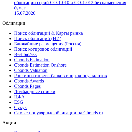
Совкомбанк разместил структурные облигации серий
СО-1-013 и СО-1-014
27.07.2026
Совкомбанк завершил размещение структурных
облигации серий СО-1-010 и СО-1-012 без размещения
бумаг
15.07.2026
Облигации
Поиск облигаций & Карты рынка
Поиск облигаций (ИИ)
Ближайшие размещения (Россия)
Поиск котировок облигаций
Best bid/ask
Cbonds Estimation
Cbonds Estimation Onshore
Cbonds Valuation
Рэнкинги инвест. банков и юр. консультантов
Cbonds Awards
Cbonds Pages
Ломбардные списки
ЦФА
ESG
Сукук