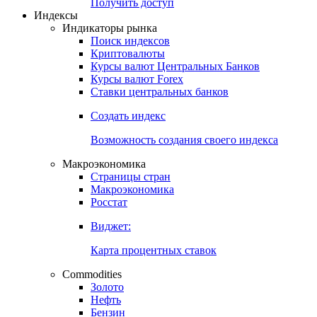
Попробуйте
7-дневный
демо-доступ
Откройте глобальную базу данных
Получить доступ
Индексы
Индикаторы рынка
Поиск индексов
Криптовалюты
Курсы валют Центральных Банков
Курсы валют Forex
Ставки центральных банков
Создать индекс
Возможность создания своего индекса
Макроэкономика
Страницы стран
Макроэкономика
Росстат
Виджет:
Карта процентных ставок