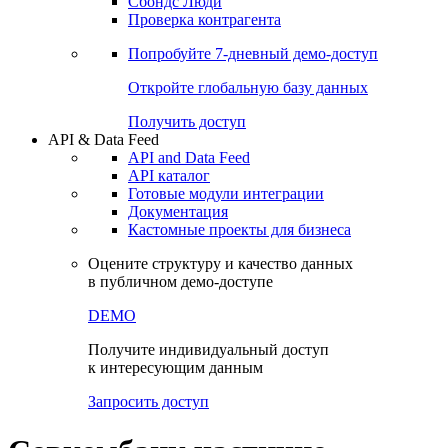
Сохраненные запросы
Виджеты акций и облигаций
Чат
Сбондс Люди
Проверка контрагента
Попробуйте
7-дневный
демо-доступ
Откройте глобальную базу данных
Получить доступ
API & Data Feed
API and Data Feed
API каталог
Готовые модули интеграции
Документация
Кастомные проекты для бизнеса
Оцените структуру и качество данных
в публичном демо-доступе
DEMO
Получите индивидуальный доступ
к интересующим данным