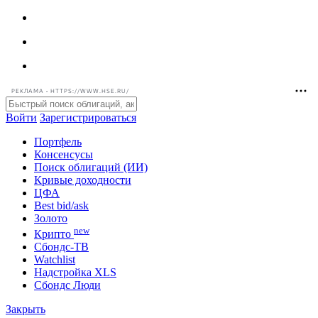
РЕКЛАМА • HTTPS://WWW.HSE.RU/
Войти
Зарегистрироваться
Портфель
Консенсусы
Поиск облигаций (ИИ)
Кривые доходности
ЦФА
Best bid/ask
Золото
new
Крипто
Сбондс-ТВ
Watchlist