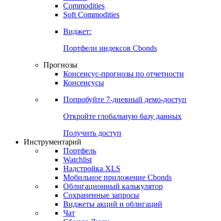
Commodities
Золото
Нефть
Бензин
Commodities
Soft Commodities
Виджет:
Портфели индексов Cbonds
Прогнозы
Консенсус-прогнозы по отчетности
Консенсусы
Попробуйте
7-дневный
демо-доступ
Откройте глобальную базу данных
Получить доступ
Инструментарий
Портфель
Watchlist
Надстройка XLS
Мобильное приложение Cbonds
Облигационный калькулятор