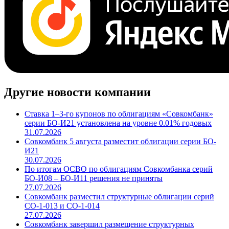
Другие новости компании
Ставка 1–3-го купонов по облигациям «Совкомбанк»
серии БО-И21 установлена на уровне 0.01% годовых
31.07.2026
Совкомбанк 5 августа разместит облигации серии БО-
И21
30.07.2026
По итогам ОСВО по облигациям Совкомбанка серий
БО-И08 – БО-И11 решения не приняты
27.07.2026