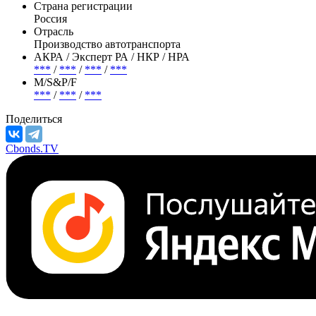
Страна регистрации
Россия
Отрасль
Производство автотранспорта
АКРА / Эксперт РА / НКР / НРА
***
/
***
/
***
/
***
М/S&P/F
***
/
***
/
***
Поделиться
Cbonds.TV