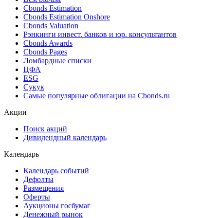
Cbonds Estimation
Cbonds Estimation Onshore
Cbonds Valuation
Рэнкинги инвест. банков и юр. консультантов
Cbonds Awards
Cbonds Pages
Ломбардные списки
ЦФА
ESG
Сукук
Самые популярные облигации на Cbonds.ru
Акции
Поиск акций
Дивидендный календарь
Календарь
Календарь событий
Дефолты
Размещения
Оферты
Аукционы госбумаг
Денежный рынок