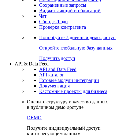
Сохраненные запросы
Виджеты акций и облигаций
Чат
Сбондс Люди
Проверка контрагента
Попробуйте
7-дневный
демо-доступ
Откройте глобальную базу данных
Получить доступ
API & Data Feed
API and Data Feed
API каталог
Готовые модули интеграции
Документация
Кастомные проекты для бизнеса
Оцените структуру и качество данных
в публичном демо-доступе
DEMO
Получите индивидуальный доступ
к интересующим данным