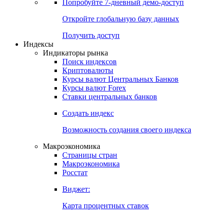
Попробуйте
7-дневный
демо-доступ
Откройте глобальную базу данных
Получить доступ
Индексы
Индикаторы рынка
Поиск индексов
Криптовалюты
Курсы валют Центральных Банков
Курсы валют Forex
Ставки центральных банков
Создать индекс
Возможность создания своего индекса
Макроэкономика
Страницы стран
Макроэкономика
Росстат
Виджет:
Карта процентных ставок