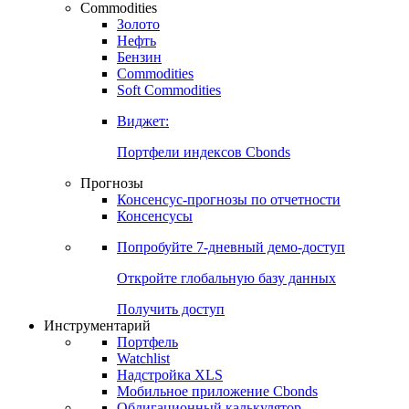
Commodities
Золото
Нефть
Бензин
Commodities
Soft Commodities
Виджет:
Портфели индексов Cbonds
Прогнозы
Консенсус-прогнозы по отчетности
Консенсусы
Попробуйте
7-дневный
демо-доступ
Откройте глобальную базу данных
Получить доступ
Инструментарий
Портфель
Watchlist
Надстройка XLS
Мобильное приложение Cbonds
Облигационный калькулятор