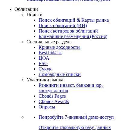
Облигации
Поиски
Поиск облигаций & Карты рынка
Поиск облигаций (ИИ)
Поиск котировок облигаций
Ближайшие размещения (Россия)
Специальные разделы
Кривые доходности
Best bid/ask
ЦФА
ESG
Сукук
Ломбардные списки
Участники рынка
Рэнкинги инвест. банков и юр.
консультантов
Cbonds Pages
Cbonds Awards
Опросы
Попробуйте
7-дневный
демо-доступ
Откройте глобальную базу данных