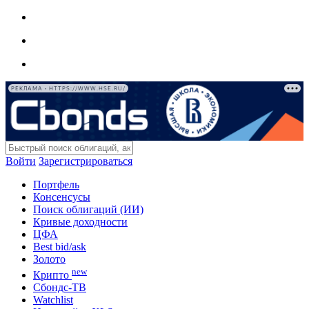
РЕКЛАМА • HTTPS://WWW.HSE.RU/
Войти
Зарегистрироваться
Портфель
Консенсусы
Поиск облигаций (ИИ)
Кривые доходности
ЦФА
Best bid/ask
Золото
new
Крипто
Сбондс-ТВ
Watchlist