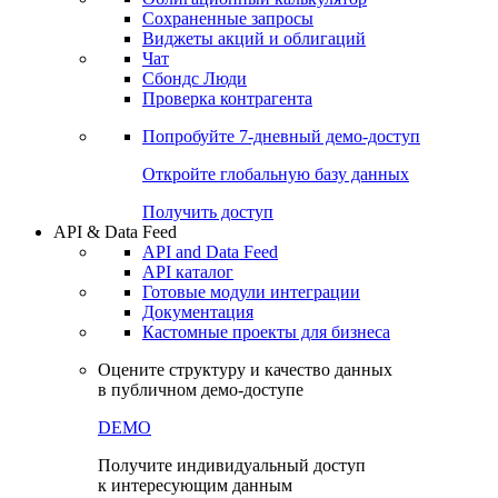
Сохраненные запросы
Виджеты акций и облигаций
Чат
Сбондс Люди
Проверка контрагента
Попробуйте
7-дневный
демо-доступ
Откройте глобальную базу данных
Получить доступ
API & Data Feed
API and Data Feed
API каталог
Готовые модули интеграции
Документация
Кастомные проекты для бизнеса
Оцените структуру и качество данных
в публичном демо-доступе
DEMO
Получите индивидуальный доступ
к интересующим данным