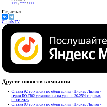
***
/
***
/
***
Поделиться
Cbonds.TV
Другие новости компании
Ставка 92-го купона по облигациям «Пионер-Лизинг»
серии БО-П02 установлена на уровне 20.25% годовых
05.08.2026
Ставка 83-го купона по облигациям «Пионер-Лизинг»