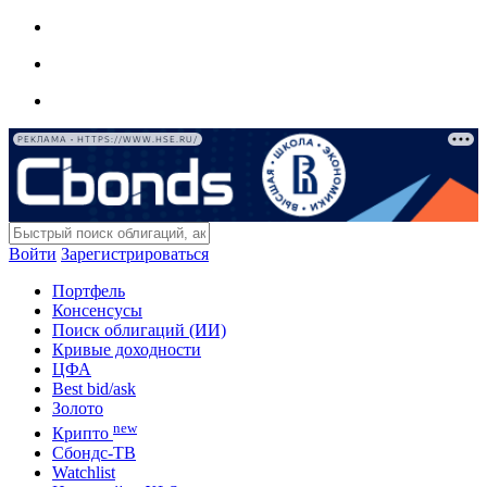
РЕКЛАМА • HTTPS://WWW.HSE.RU/
Войти
Зарегистрироваться
Портфель
Консенсусы
Поиск облигаций (ИИ)
Кривые доходности
ЦФА
Best bid/ask
Золото
new
Крипто
Сбондс-ТВ
Watchlist