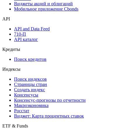
Виджеты акций и облигаций
Мобильное приложение Cbonds
API
API and Data Feed
710-П
API каталог
Кредиты
Поиск кредитов
Индексы
Поиск индексов
Страницы стран
Создать индекс
Консенсусы
Консенсус-прогнозы по отчетности
Макроэкономика
Росстат
Виджет: Карта процентных ставок
ETF & Funds