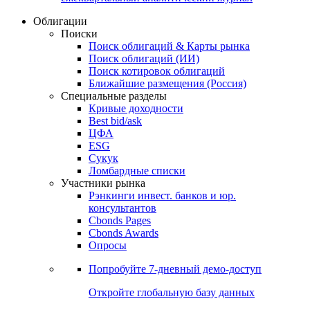
Облигации
Поиски
Поиск облигаций & Карты рынка
Поиск облигаций (ИИ)
Поиск котировок облигаций
Ближайшие размещения (Россия)
Специальные разделы
Кривые доходности
Best bid/ask
ЦФА
ESG
Сукук
Ломбардные списки
Участники рынка
Рэнкинги инвест. банков и юр.
консультантов
Cbonds Pages
Cbonds Awards
Опросы
Попробуйте
7-дневный
демо-доступ
Откройте глобальную базу данных