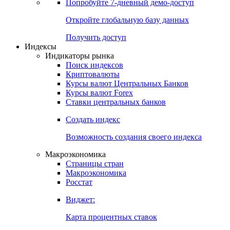
Попробуйте
7-дневный
демо-доступ
Откройте глобальную базу данных
Получить доступ
Индексы
Индикаторы рынка
Поиск индексов
Криптовалюты
Курсы валют Центральных Банков
Курсы валют Forex
Ставки центральных банков
Создать индекс
Возможность создания своего индекса
Макроэкономика
Страницы стран
Макроэкономика
Росстат
Виджет:
Карта процентных ставок