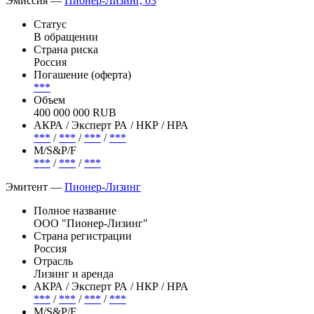
Эмиссия —
Пионер-Лизинг, 03
Статус
В обращении
Страна риска
Россия
Погашение (оферта)
***
Объем
400 000 000 RUB
АКРА / Эксперт РА / НКР / НРА
***
/
***
/
***
/
***
М/S&P/F
***
/
***
/
***
Эмитент —
Пионер-Лизинг
Полное название
ООО "Пионер-Лизинг"
Страна регистрации
Россия
Отрасль
Лизинг и аренда
АКРА / Эксперт РА / НКР / НРА
***
/
***
/
***
/
***
М/S&P/F