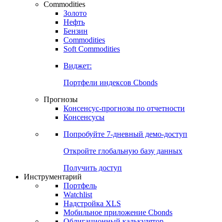
Commodities
Золото
Нефть
Бензин
Commodities
Soft Commodities
Виджет:
Портфели индексов Cbonds
Прогнозы
Консенсус-прогнозы по отчетности
Консенсусы
Попробуйте
7-дневный
демо-доступ
Откройте глобальную базу данных
Получить доступ
Инструментарий
Портфель
Watchlist
Надстройка XLS
Мобильное приложение Cbonds
Облигационный калькулятор