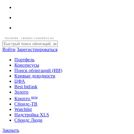
РЕКЛАМА • CBONDS-CONGRESS.RU
Войти
Зарегистрироваться
Портфель
Консенсусы
Поиск облигаций (ИИ)
Кривые доходности
ЦФА
Best bid/ask
Золото
new
Крипто
Сбондс-ТВ
Watchlist
Надстройка XLS