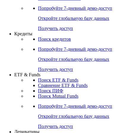
Акции
Поиск акций
Дивидендный календарь
Российские IPO/SPO
Попробуйте
7-дневный
демо-доступ
Откройте глобальную базу данных
Получить доступ
Кредиты
Поиск кредитов
Попробуйте
7-дневный
демо-доступ
Откройте глобальную базу данных
Получить доступ
ETF & Funds
Поиск ETF & Funds
Сравнение ETF & Funds
Поиск ПИФ
Поиск Mutual Funds
Попробуйте
7-дневный
демо-доступ