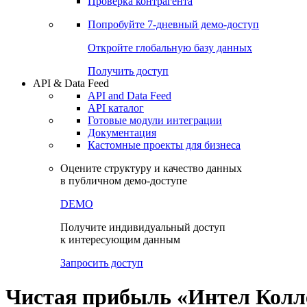
Виджеты акций и облигаций
Чат
Сбондс Люди
Проверка контрагента
Попробуйте
7-дневный
демо-доступ
Откройте глобальную базу данных
Получить доступ
API & Data Feed
API and Data Feed
API каталог
Готовые модули интеграции
Документация
Кастомные проекты для бизнеса
Оцените структуру и качество данных
в публичном демо-доступе
DEMO
Получите индивидуальный доступ
к интересующим данным
Запросить доступ