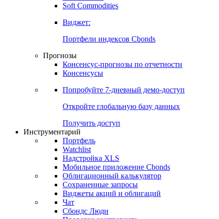
Золото
Нефть
Бензин
Commodities
Soft Commodities
Виджет:
Портфели индексов Cbonds
Прогнозы
Консенсус-прогнозы по отчетности
Консенсусы
Попробуйте
7-дневный
демо-доступ
Откройте глобальную базу данных
Получить доступ
Инструментарий
Портфель
Watchlist
Надстройка XLS
Мобильное приложение Cbonds
Облигационный калькулятор
Сохраненные запросы