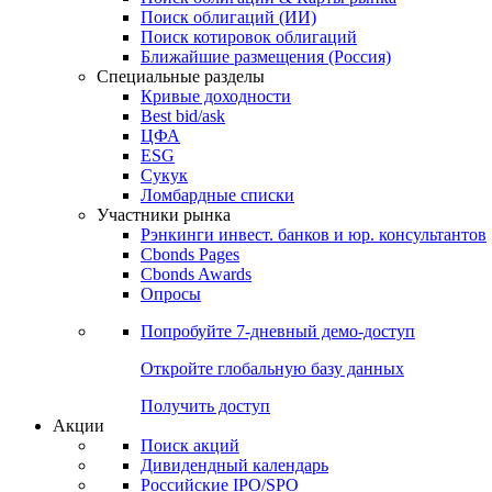
Облигации
Поиски
Поиск облигаций & Карты рынка
Поиск облигаций (ИИ)
Поиск котировок облигаций
Ближайшие размещения (Россия)
Специальные разделы
Кривые доходности
Best bid/ask
ЦФА
ESG
Сукук
Ломбардные списки
Участники рынка
Рэнкинги инвест. банков и юр. консультантов
Cbonds Pages
Cbonds Awards
Опросы
Попробуйте
7-дневный
демо-доступ
Откройте глобальную базу данных
Получить доступ