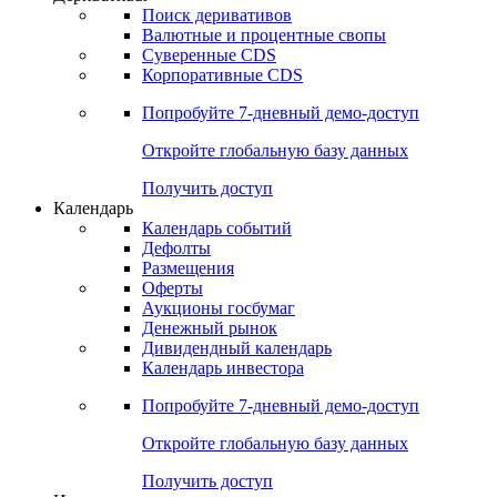
Откройте глобальную базу данных
Получить доступ
Деривативы
Поиск деривативов
Валютные и процентные свопы
Суверенные CDS
Корпоративные CDS
Попробуйте
7-дневный
демо-доступ
Откройте глобальную базу данных
Получить доступ
Календарь
Календарь событий
Дефолты
Размещения
Оферты
Аукционы госбумаг
Денежный рынок
Дивидендный календарь
Календарь инвестора
Попробуйте
7-дневный
демо-доступ