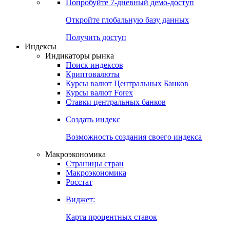
Попробуйте
7-дневный
демо-доступ
Откройте глобальную базу данных
Получить доступ
Индексы
Индикаторы рынка
Поиск индексов
Криптовалюты
Курсы валют Центральных Банков
Курсы валют Forex
Ставки центральных банков
Создать индекс
Возможность создания своего индекса
Макроэкономика
Страницы стран
Макроэкономика
Росстат
Виджет:
Карта процентных ставок