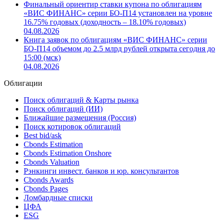
Финальный ориентир ставки купона по облигациям
«ВИС ФИНАНС» серии БО-П14 установлен на уровне
16.75% годовых (доходность – 18.10% годовых)
04.08.2026
Книга заявок по облигациям «ВИС ФИНАНС» серии
БО-П14 объемом до 2.5 млрд рублей открыта сегодня до
15:00 (мск)
04.08.2026
Облигации
Поиск облигаций & Карты рынка
Поиск облигаций (ИИ)
Ближайшие размещения (Россия)
Поиск котировок облигаций
Best bid/ask
Cbonds Estimation
Cbonds Estimation Onshore
Cbonds Valuation
Рэнкинги инвест. банков и юр. консультантов
Cbonds Awards
Cbonds Pages
Ломбардные списки
ЦФА
ESG