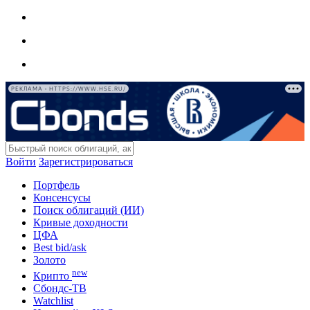
РЕКЛАМА • HTTPS://WWW.HSE.RU/
Войти
Зарегистрироваться
Портфель
Консенсусы
Поиск облигаций (ИИ)
Кривые доходности
ЦФА
Best bid/ask
Золото
new
Крипто
Сбондс-ТВ
Watchlist