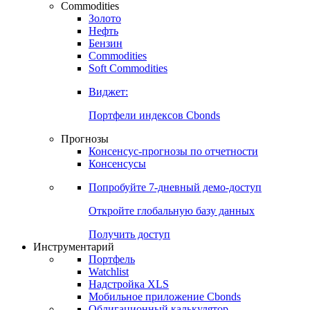
Commodities
Золото
Нефть
Бензин
Commodities
Soft Commodities
Виджет:
Портфели индексов Cbonds
Прогнозы
Консенсус-прогнозы по отчетности
Консенсусы
Попробуйте
7-дневный
демо-доступ
Откройте глобальную базу данных
Получить доступ
Инструментарий
Портфель
Watchlist
Надстройка XLS
Мобильное приложение Cbonds
Облигационный калькулятор