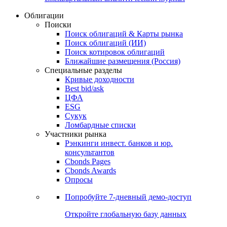
Облигации
Поиски
Поиск облигаций & Карты рынка
Поиск облигаций (ИИ)
Поиск котировок облигаций
Ближайшие размещения (Россия)
Специальные разделы
Кривые доходности
Best bid/ask
ЦФА
ESG
Сукук
Ломбардные списки
Участники рынка
Рэнкинги инвест. банков и юр.
консультантов
Cbonds Pages
Cbonds Awards
Опросы
Попробуйте
7-дневный
демо-доступ
Откройте глобальную базу данных