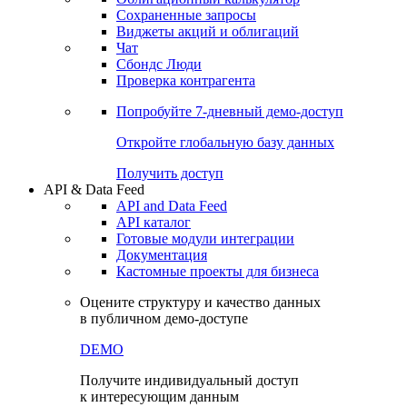
Сохраненные запросы
Виджеты акций и облигаций
Чат
Сбондс Люди
Проверка контрагента
Попробуйте
7-дневный
демо-доступ
Откройте глобальную базу данных
Получить доступ
API & Data Feed
API and Data Feed
API каталог
Готовые модули интеграции
Документация
Кастомные проекты для бизнеса
Оцените структуру и качество данных
в публичном демо-доступе
DEMO
Получите индивидуальный доступ
к интересующим данным