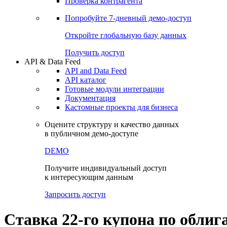
Виджеты акций и облигаций
Чат
Сбондс Люди
Проверка контрагента
Попробуйте
7-дневный
демо-доступ
Откройте глобальную базу данных
Получить доступ
API & Data Feed
API and Data Feed
API каталог
Готовые модули интеграции
Документация
Кастомные проекты для бизнеса
Оцените структуру и качество данных
в публичном демо-доступе
DEMO
Получите индивидуальный доступ
к интересующим данным
Запросить доступ