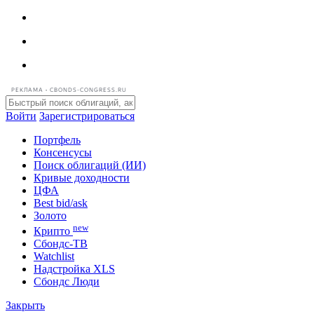
РЕКЛАМА • CBONDS-CONGRESS.RU
Войти
Зарегистрироваться
Портфель
Консенсусы
Поиск облигаций (ИИ)
Кривые доходности
ЦФА
Best bid/ask
Золото
new
Крипто
Сбондс-ТВ
Watchlist
Надстройка XLS