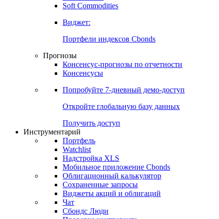
Золото
Нефть
Бензин
Commodities
Soft Commodities
Виджет:
Портфели индексов Cbonds
Прогнозы
Консенсус-прогнозы по отчетности
Консенсусы
Попробуйте
7-дневный
демо-доступ
Откройте глобальную базу данных
Получить доступ
Инструментарий
Портфель
Watchlist
Надстройка XLS
Мобильное приложение Cbonds
Облигационный калькулятор
Сохраненные запросы