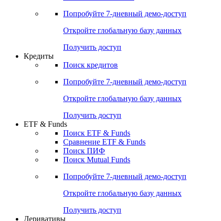
Акции
Поиск акций
Дивидендный календарь
Российские IPO/SPO
Попробуйте
7-дневный
демо-доступ
Откройте глобальную базу данных
Получить доступ
Кредиты
Поиск кредитов
Попробуйте
7-дневный
демо-доступ
Откройте глобальную базу данных
Получить доступ
ETF & Funds
Поиск ETF & Funds
Сравнение ETF & Funds
Поиск ПИФ
Поиск Mutual Funds
Попробуйте
7-дневный
демо-доступ