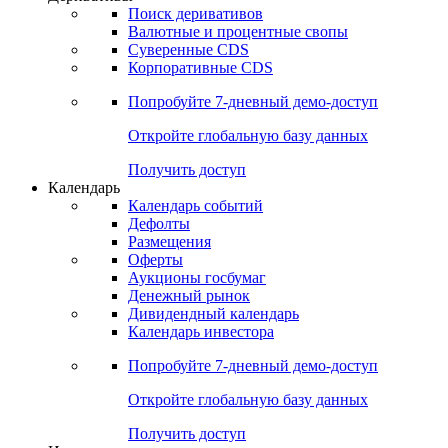
Откройте глобальную базу данных
Получить доступ
Деривативы
Поиск деривативов
Валютные и процентные свопы
Суверенные CDS
Корпоративные CDS
Попробуйте
7-дневный
демо-доступ
Откройте глобальную базу данных
Получить доступ
Календарь
Календарь событий
Дефолты
Размещения
Оферты
Аукционы госбумаг
Денежный рынок
Дивидендный календарь
Календарь инвестора
Попробуйте
7-дневный
демо-доступ