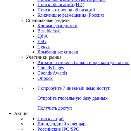
Облигации
Поиски
Поиск облигаций & Карты рынка
Поиск облигаций (ИИ)
Поиск котировок облигаций
Ближайшие размещения (Россия)
Специальные разделы
Кривые доходности
Best bid/ask
ЦФА
ESG
Сукук
Ломбардные списки
Участники рынка
Рэнкинги инвест. банков и юр. консультантов
Cbonds Pages
Cbonds Awards
Опросы
Попробуйте
7-дневный
демо-доступ
Откройте глобальную базу данных
Получить доступ