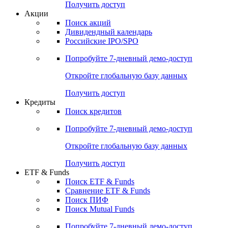
Получить доступ
Акции
Поиск акций
Дивидендный календарь
Российские IPO/SPO
Попробуйте
7-дневный
демо-доступ
Откройте глобальную базу данных
Получить доступ
Кредиты
Поиск кредитов
Попробуйте
7-дневный
демо-доступ
Откройте глобальную базу данных
Получить доступ
ETF & Funds
Поиск ETF & Funds
Сравнение ETF & Funds
Поиск ПИФ
Поиск Mutual Funds
Попробуйте
7-дневный
демо-доступ