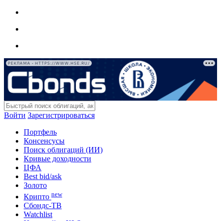
РЕКЛАМА • HTTPS://WWW.HSE.RU/
Войти
Зарегистрироваться
Портфель
Консенсусы
Поиск облигаций (ИИ)
Кривые доходности
ЦФА
Best bid/ask
Золото
new
Крипто
Сбондс-ТВ
Watchlist