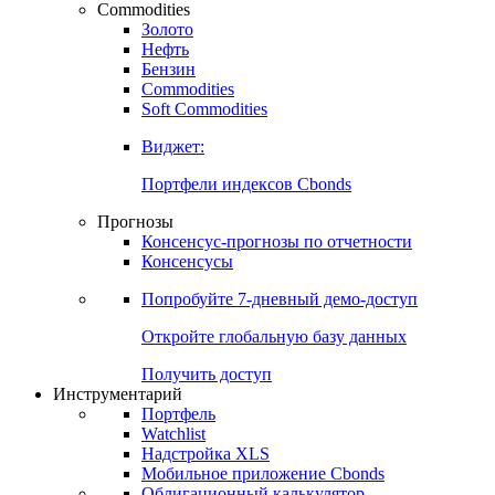
Commodities
Золото
Нефть
Бензин
Commodities
Soft Commodities
Виджет:
Портфели индексов Cbonds
Прогнозы
Консенсус-прогнозы по отчетности
Консенсусы
Попробуйте
7-дневный
демо-доступ
Откройте глобальную базу данных
Получить доступ
Инструментарий
Портфель
Watchlist
Надстройка XLS
Мобильное приложение Cbonds
Облигационный калькулятор