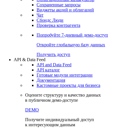
Сохраненные запросы
Виджеты акций и облигаций
Чат
Сбондс Люди
Проверка контрагента
Попробуйте
7-дневный
демо-доступ
Откройте глобальную базу данных
Получить доступ
API & Data Feed
API and Data Feed
API каталог
Готовые модули интеграции
Документация
Кастомные проекты для бизнеса
Оцените структуру и качество данных
в публичном демо-доступе
DEMO
Получите индивидуальный доступ
к интересующим данным