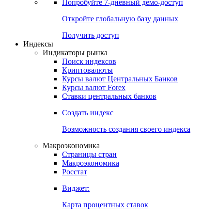
Попробуйте
7-дневный
демо-доступ
Откройте глобальную базу данных
Получить доступ
Индексы
Индикаторы рынка
Поиск индексов
Криптовалюты
Курсы валют Центральных Банков
Курсы валют Forex
Ставки центральных банков
Создать индекс
Возможность создания своего индекса
Макроэкономика
Страницы стран
Макроэкономика
Росстат
Виджет:
Карта процентных ставок