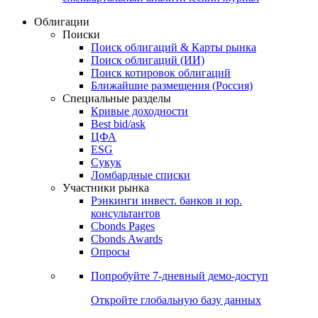
Облигации
Поиски
Поиск облигаций & Карты рынка
Поиск облигаций (ИИ)
Поиск котировок облигаций
Ближайшие размещения (Россия)
Специальные разделы
Кривые доходности
Best bid/ask
ЦФА
ESG
Сукук
Ломбардные списки
Участники рынка
Рэнкинги инвест. банков и юр.
консультантов
Cbonds Pages
Cbonds Awards
Опросы
Попробуйте
7-дневный
демо-доступ
Откройте глобальную базу данных