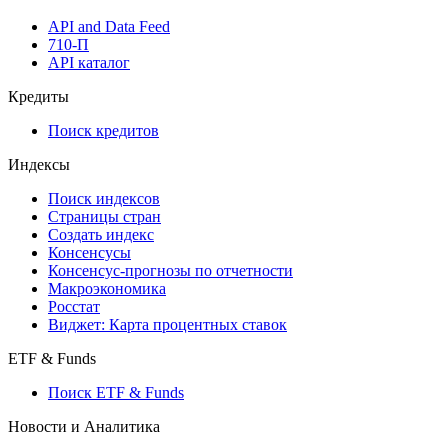
API and Data Feed
710-П
API каталог
Кредиты
Поиск кредитов
Индексы
Поиск индексов
Страницы стран
Создать индекс
Консенсусы
Консенсус-прогнозы по отчетности
Макроэкономика
Росстат
Виджет: Карта процентных ставок
ETF & Funds
Поиск ETF & Funds
Новости и Аналитика