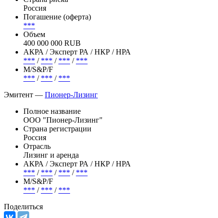
Россия
Погашение (оферта)
***
Объем
400 000 000 RUB
АКРА / Эксперт РА / НКР / НРА
***
/
***
/
***
/
***
М/S&P/F
***
/
***
/
***
Эмитент —
Пионер-Лизинг
Полное название
ООО "Пионер-Лизинг"
Страна регистрации
Россия
Отрасль
Лизинг и аренда
АКРА / Эксперт РА / НКР / НРА
***
/
***
/
***
/
***
М/S&P/F
***
/
***
/
***
Поделиться