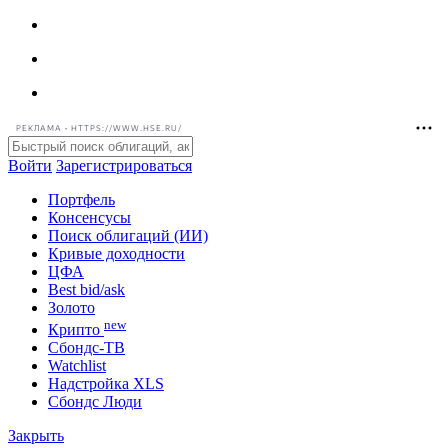
РЕКЛАМА • HTTPS://WWW.HSE.RU/
Войти
Зарегистрироваться
Портфель
Консенсусы
Поиск облигаций (ИИ)
Кривые доходности
ЦФА
Best bid/ask
Золото
new
Крипто
Сбондс-ТВ
Watchlist