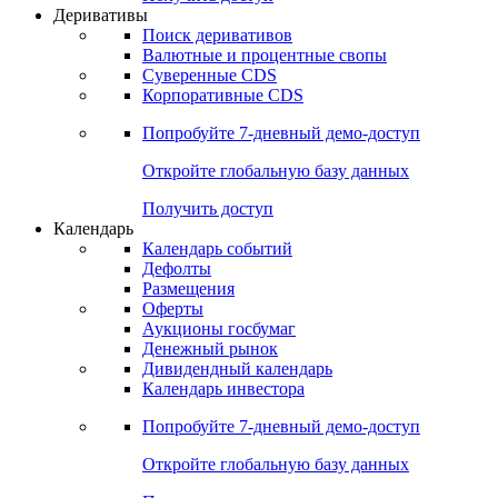
Откройте глобальную базу данных
Получить доступ
Деривативы
Поиск деривативов
Валютные и процентные свопы
Суверенные CDS
Корпоративные CDS
Попробуйте
7-дневный
демо-доступ
Откройте глобальную базу данных
Получить доступ
Календарь
Календарь событий
Дефолты
Размещения
Оферты
Аукционы госбумаг
Денежный рынок
Дивидендный календарь
Календарь инвестора