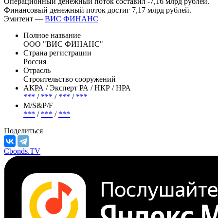
чистого долга годом ранее на 72.7%. Облигационный долг
достиг 17 млрд рублей.
Операционный денежный поток составил -7,16 млрд рублей.
Финансовый денежный поток достиг 7,17 млрд рублей.
Эмитент —
ВИС ФИНАНС
Полное название
ООО "ВИС ФИНАНС"
Страна регистрации
Россия
Отрасль
Строительство сооружений
АКРА / Эксперт РА / НКР / НРА
***
/
***
/
***
/
***
М/S&P/F
***
/
***
/
***
Поделиться
Cbonds.TV