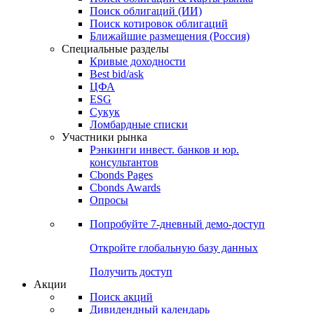
Облигации
Поиски
Поиск облигаций & Карты рынка
Поиск облигаций (ИИ)
Поиск котировок облигаций
Ближайшие размещения (Россия)
Специальные разделы
Кривые доходности
Best bid/ask
ЦФА
ESG
Сукук
Ломбардные списки
Участники рынка
Рэнкинги инвест. банков и юр.
консультантов
Cbonds Pages
Cbonds Awards
Опросы
Попробуйте
7-дневный
демо-доступ
Откройте глобальную базу данных