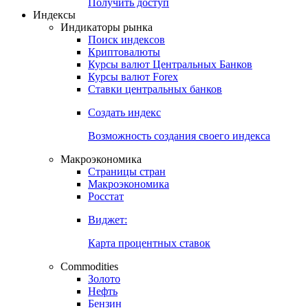
Попробуйте
7-дневный
демо-доступ
Откройте глобальную базу данных
Получить доступ
Индексы
Индикаторы рынка
Поиск индексов
Криптовалюты
Курсы валют Центральных Банков
Курсы валют Forex
Ставки центральных банков
Создать индекс
Возможность создания своего индекса
Макроэкономика
Страницы стран
Макроэкономика
Росстат
Виджет:
Карта процентных ставок