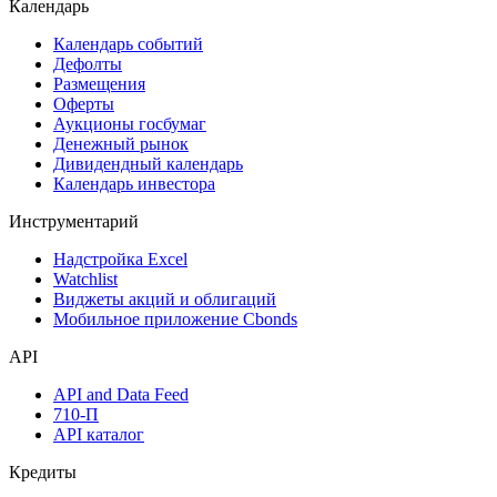
Поиск акций
Дивидендный календарь
Календарь
Календарь событий
Дефолты
Размещения
Оферты
Аукционы госбумаг
Денежный рынок
Дивидендный календарь
Календарь инвестора
Инструментарий
Надстройка Excel
Watchlist
Виджеты акций и облигаций
Мобильное приложение Cbonds
API
API and Data Feed
710-П