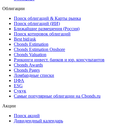
Книга заявок по облигациям «ВИС ФИНАНС» серии
БО-П14 объемом до 2.5 млрд рублей открыта сегодня до
15:00 (мск)
04.08.2026
Облигации
Поиск облигаций & Карты рынка
Поиск облигаций (ИИ)
Ближайшие размещения (Россия)
Поиск котировок облигаций
Best bid/ask
Cbonds Estimation
Cbonds Estimation Onshore
Cbonds Valuation
Рэнкинги инвест. банков и юр. консультантов
Cbonds Awards
Cbonds Pages
Ломбардные списки
ЦФА
ESG
Сукук
Самые популярные облигации на Cbonds.ru
Акции