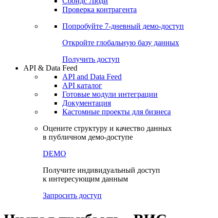
Сохраненные запросы
Виджеты акций и облигаций
Чат
Сбондс Люди
Проверка контрагента
Попробуйте
7-дневный
демо-доступ
Откройте глобальную базу данных
Получить доступ
API & Data Feed
API and Data Feed
API каталог
Готовые модули интеграции
Документация
Кастомные проекты для бизнеса
Оцените структуру и качество данных
в публичном демо-доступе
DEMO
Получите индивидуальный доступ
к интересующим данным