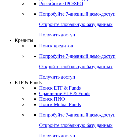
Получить доступ
Акции
Поиск акций
Дивидендный календарь
Российские IPO/SPO
Попробуйте
7-дневный
демо-доступ
Откройте глобальную базу данных
Получить доступ
Кредиты
Поиск кредитов
Попробуйте
7-дневный
демо-доступ
Откройте глобальную базу данных
Получить доступ
ETF & Funds
Поиск ETF & Funds
Сравнение ETF & Funds
Поиск ПИФ
Поиск Mutual Funds
Попробуйте
7-дневный
демо-доступ