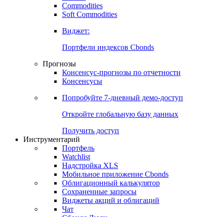
Commodities
Золото
Нефть
Бензин
Commodities
Soft Commodities
Виджет:
Портфели индексов Cbonds
Прогнозы
Консенсус-прогнозы по отчетности
Консенсусы
Попробуйте
7-дневный
демо-доступ
Откройте глобальную базу данных
Получить доступ
Инструментарий
Портфель
Watchlist
Надстройка XLS
Мобильное приложение Cbonds
Облигационный калькулятор