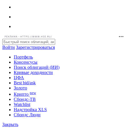
РЕКЛАМА • HTTPS://WWW.HSE.RU/
Войти
Зарегистрироваться
Портфель
Консенсусы
Поиск облигаций (ИИ)
Кривые доходности
ЦФА
Best bid/ask
Золото
new
Крипто
Сбондс-ТВ
Watchlist
Надстройка XLS
Сбондс Люди
Закрыть