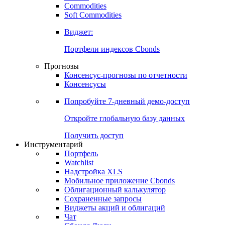
Commodities
Soft Commodities
Виджет:
Портфели индексов Cbonds
Прогнозы
Консенсус-прогнозы по отчетности
Консенсусы
Попробуйте
7-дневный
демо-доступ
Откройте глобальную базу данных
Получить доступ
Инструментарий
Портфель
Watchlist
Надстройка XLS
Мобильное приложение Cbonds
Облигационный калькулятор
Сохраненные запросы
Виджеты акций и облигаций
Чат