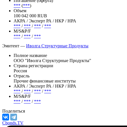
Погашение (оферта)
***
(
***
)
Объем
100 042 000 RUB
АКРА / Эксперт РА / НКР / НРА
***
/
***
/
***
/
***
М/S&P/F
***
/
***
/
***
Эмитент —
Иволга Структурные Продукты
Полное название
ООО "Иволга Структурные Продукты"
Страна регистрации
Россия
Отрасль
Прочие финансовые институты
АКРА / Эксперт РА / НКР / НРА
***
/
***
/
***
/
***
М/S&P/F
***
/
***
/
***
Поделиться
Cbonds.TV