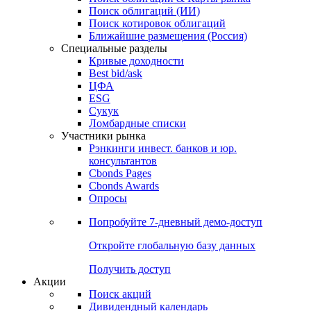
Поиск облигаций (ИИ)
Поиск котировок облигаций
Ближайшие размещения (Россия)
Специальные разделы
Кривые доходности
Best bid/ask
ЦФА
ESG
Сукук
Ломбардные списки
Участники рынка
Рэнкинги инвест. банков и юр.
консультантов
Cbonds Pages
Cbonds Awards
Опросы
Попробуйте
7-дневный
демо-доступ
Откройте глобальную базу данных
Получить доступ
Акции
Поиск акций
Дивидендный календарь