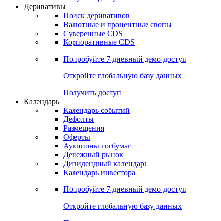
Деривативы
Поиск деривативов
Валютные и процентные свопы
Суверенные CDS
Корпоративные CDS
Попробуйте
7-дневный
демо-доступ
Откройте глобальную базу данных
Получить доступ
Календарь
Календарь событий
Дефолты
Размещения
Оферты
Аукционы госбумаг
Денежный рынок
Дивидендный календарь
Календарь инвестора
Попробуйте
7-дневный
демо-доступ
Откройте глобальную базу данных