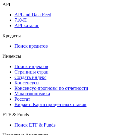
API
API and Data Feed
710-П
API каталог
Кредиты
Поиск кредитов
Индексы
Поиск индексов
Страницы стран
Создать индекс
Консенсусы
Консенсус-прогнозы по отчетности
Макроэкономика
Росстат
Виджет: Карта процентных ставок
ETF & Funds
Поиск ETF & Funds