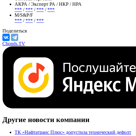
АКРА / Эксперт РА / НКР / НРА
***
/
***
/
***
/
***
М/S&P/F
***
/
***
/
***
Поделиться
Cbonds.TV
Другие новости компании
ТК «Нафтатранс Плюс» допустила технический дефолт