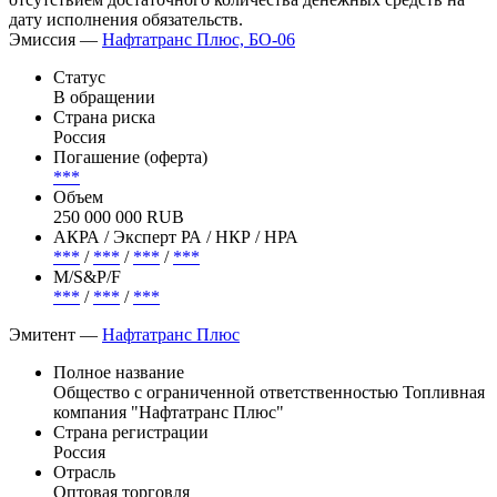
дату исполнения обязательств.
Эмиссия —
Нафтатранс Плюс, БО-06
Статус
В обращении
Страна риска
Россия
Погашение (оферта)
***
Объем
250 000 000 RUB
АКРА / Эксперт РА / НКР / НРА
***
/
***
/
***
/
***
М/S&P/F
***
/
***
/
***
Эмитент —
Нафтатранс Плюс
Полное название
Общество с ограниченной ответственностью Топливная
компания "Нафтатранс Плюс"
Страна регистрации
Россия
Отрасль
Оптовая торговля