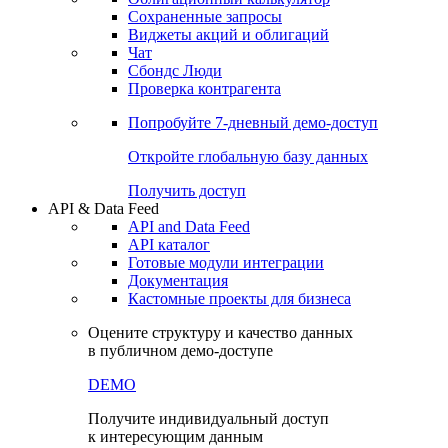
Сохраненные запросы
Виджеты акций и облигаций
Чат
Сбондс Люди
Проверка контрагента
Попробуйте
7-дневный
демо-доступ
Откройте глобальную базу данных
Получить доступ
API & Data Feed
API and Data Feed
API каталог
Готовые модули интеграции
Документация
Кастомные проекты для бизнеса
Оцените структуру и качество данных
в публичном демо-доступе
DEMO
Получите индивидуальный доступ
к интересующим данным