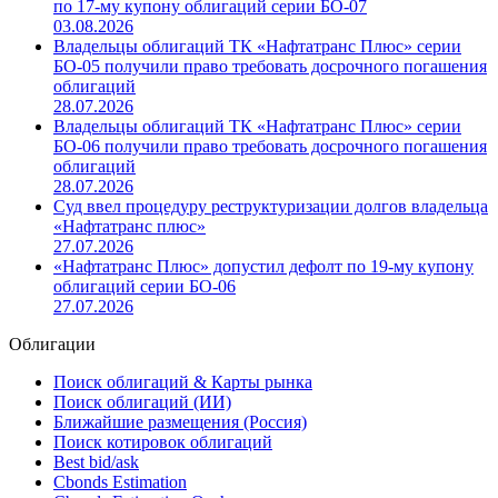
по 17-му купону облигаций серии БО-07
03.08.2026
Владельцы облигаций ТК «Нафтатранс Плюс» серии
БО-05 получили право требовать досрочного погашения
облигаций
28.07.2026
Владельцы облигаций ТК «Нафтатранс Плюс» серии
БО-06 получили право требовать досрочного погашения
облигаций
28.07.2026
Суд ввел процедуру реструктуризации долгов владельца
«Нафтатранс плюс»
27.07.2026
«Нафтатранс Плюс» допустил дефолт по 19-му купону
облигаций серии БО-06
27.07.2026
Облигации
Поиск облигаций & Карты рынка
Поиск облигаций (ИИ)
Ближайшие размещения (Россия)
Поиск котировок облигаций
Best bid/ask
Cbonds Estimation