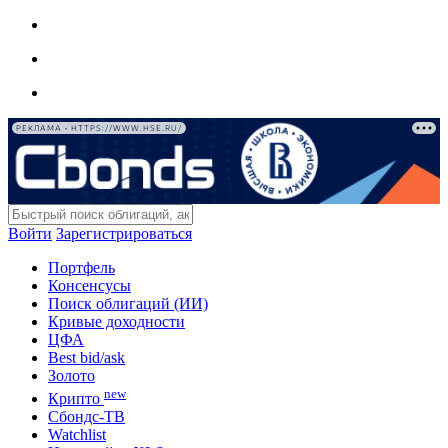
РЕКЛАМА • HTTPS://WWW.HSE.RU/
Войти
Зарегистрироваться
Портфель
Консенсусы
Поиск облигаций (ИИ)
Кривые доходности
ЦФА
Best bid/ask
Золото
new
Крипто
Сбондс-ТВ
Watchlist