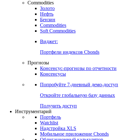
Commodities
Золото
Нефть
Бензин
Commodities
Soft Commodities
Виджет:
Портфели индексов Cbonds
Прогнозы
Консенсус-прогнозы по отчетности
Консенсусы
Попробуйте
7-дневный
демо-доступ
Откройте глобальную базу данных
Получить доступ
Инструментарий
Портфель
Watchlist
Надстройка XLS
Мобильное приложение Cbonds
Облигационный калькулятор