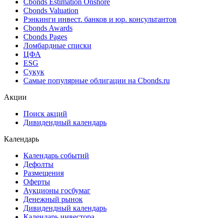
Cbonds Estimation Onshore
Cbonds Valuation
Рэнкинги инвест. банков и юр. консультантов
Cbonds Awards
Cbonds Pages
Ломбардные списки
ЦФА
ESG
Сукук
Самые популярные облигации на Cbonds.ru
Акции
Поиск акций
Дивидендный календарь
Календарь
Календарь событий
Дефолты
Размещения
Оферты
Аукционы госбумаг
Денежный рынок
Дивидендный календарь
Календарь инвестора