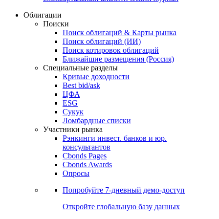
Облигации
Поиски
Поиск облигаций & Карты рынка
Поиск облигаций (ИИ)
Поиск котировок облигаций
Ближайшие размещения (Россия)
Специальные разделы
Кривые доходности
Best bid/ask
ЦФА
ESG
Сукук
Ломбардные списки
Участники рынка
Рэнкинги инвест. банков и юр.
консультантов
Cbonds Pages
Cbonds Awards
Опросы
Попробуйте
7-дневный
демо-доступ
Откройте глобальную базу данных