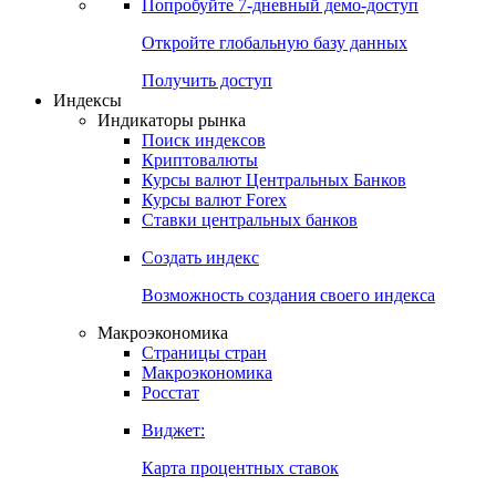
Попробуйте
7-дневный
демо-доступ
Откройте глобальную базу данных
Получить доступ
Индексы
Индикаторы рынка
Поиск индексов
Криптовалюты
Курсы валют Центральных Банков
Курсы валют Forex
Ставки центральных банков
Создать индекс
Возможность создания своего индекса
Макроэкономика
Страницы стран
Макроэкономика
Росстат
Виджет:
Карта процентных ставок