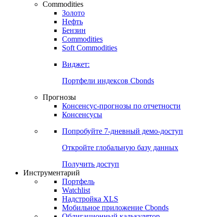
Commodities
Золото
Нефть
Бензин
Commodities
Soft Commodities
Виджет:
Портфели индексов Cbonds
Прогнозы
Консенсус-прогнозы по отчетности
Консенсусы
Попробуйте
7-дневный
демо-доступ
Откройте глобальную базу данных
Получить доступ
Инструментарий
Портфель
Watchlist
Надстройка XLS
Мобильное приложение Cbonds
Облигационный калькулятор