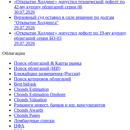
«Открытие Холдинг» допустил технический дефолт по
42-му купону облигаций серии 06
30.07.2026
Верховный суд оставил в силе решение по долгам
"Открытие Холдинга"
29.07.2026
«Открытие Холдинг» допустил дефолт по 19-му купону
облигаций серии БО-03
29.07.2026
Облигации
Поиск облигаций & Карты рынка
Поиск облигаций (ИИ)
Ближайшие размещения (Россия)
Поиск котировок облигаций
Best bid/ask
Cbonds Estimation
Cbonds Estimation Onshore
Cbonds Valuation
Рэнкинги инвест. банков и юр. консультантов
Cbonds Awards
Cbonds Pages
Ломбардные списки
ЦФА