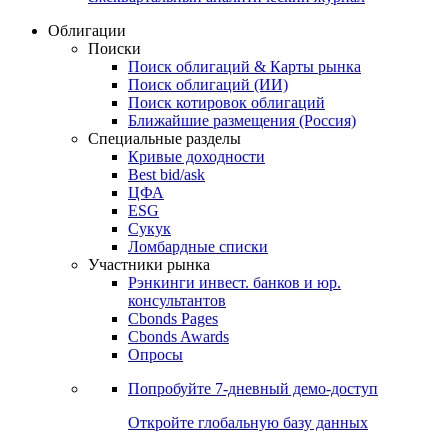
Облигации
Поиски
Поиск облигаций & Карты рынка
Поиск облигаций (ИИ)
Поиск котировок облигаций
Ближайшие размещения (Россия)
Специальные разделы
Кривые доходности
Best bid/ask
ЦФА
ESG
Сукук
Ломбардные списки
Участники рынка
Рэнкинги инвест. банков и юр.
консультантов
Cbonds Pages
Cbonds Awards
Опросы
Попробуйте
7-дневный
демо-доступ
Откройте глобальную базу данных