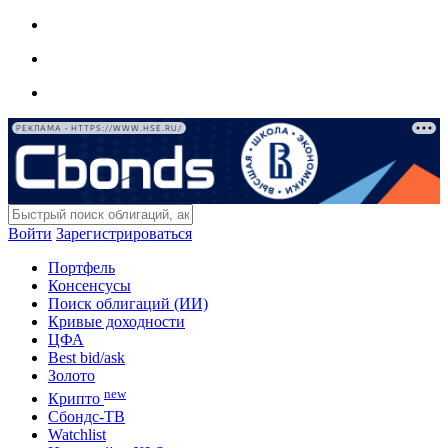
РЕКЛАМА • HTTPS://WWW.HSE.RU/
Войти
Зарегистрироваться
Портфель
Консенсусы
Поиск облигаций (ИИ)
Кривые доходности
ЦФА
Best bid/ask
Золото
new
Крипто
Сбондс-ТВ
Watchlist