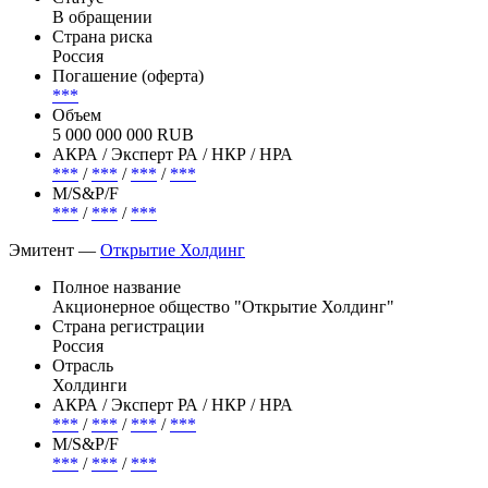
В обращении
Страна риска
Россия
Погашение (оферта)
***
Объем
5 000 000 000 RUB
АКРА / Эксперт РА / НКР / НРА
***
/
***
/
***
/
***
М/S&P/F
***
/
***
/
***
Эмитент —
Открытие Холдинг
Полное название
Акционерное общество "Открытие Холдинг"
Страна регистрации
Россия
Отрасль
Холдинги
АКРА / Эксперт РА / НКР / НРА
***
/
***
/
***
/
***
М/S&P/F
***
/
***
/
***