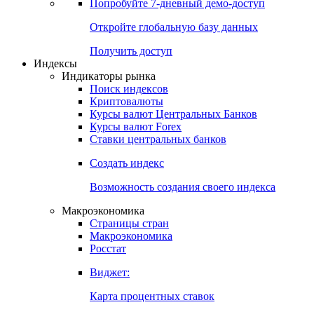
Попробуйте
7-дневный
демо-доступ
Откройте глобальную базу данных
Получить доступ
Индексы
Индикаторы рынка
Поиск индексов
Криптовалюты
Курсы валют Центральных Банков
Курсы валют Forex
Ставки центральных банков
Создать индекс
Возможность создания своего индекса
Макроэкономика
Страницы стран
Макроэкономика
Росстат
Виджет:
Карта процентных ставок