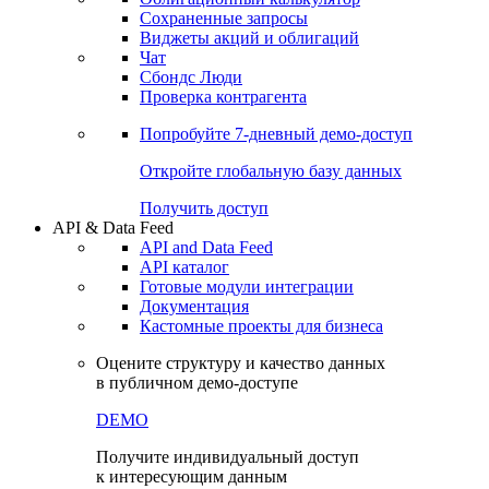
Сохраненные запросы
Виджеты акций и облигаций
Чат
Сбондс Люди
Проверка контрагента
Попробуйте
7-дневный
демо-доступ
Откройте глобальную базу данных
Получить доступ
API & Data Feed
API and Data Feed
API каталог
Готовые модули интеграции
Документация
Кастомные проекты для бизнеса
Оцените структуру и качество данных
в публичном демо-доступе
DEMO
Получите индивидуальный доступ
к интересующим данным