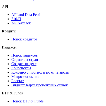
API
API and Data Feed
710-П
API каталог
Кредиты
Поиск кредитов
Индексы
Поиск индексов
Страницы стран
Создать индекс
Консенсусы
Консенсус-прогнозы по отчетности
Макроэкономика
Росстат
Виджет: Карта процентных ставок
ETF & Funds
Поиск ETF & Funds