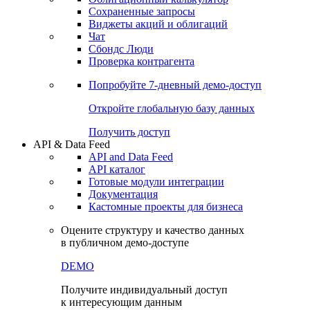
Сохраненные запросы
Виджеты акций и облигаций
Чат
Сбондс Люди
Проверка контрагента
Попробуйте
7-дневный
демо-доступ
Откройте глобальную базу данных
Получить доступ
API & Data Feed
API and Data Feed
API каталог
Готовые модули интеграции
Документация
Кастомные проекты для бизнеса
Оцените структуру и качество данных
в публичном демо-доступе
DEMO
Получите индивидуальный доступ
к интересующим данным