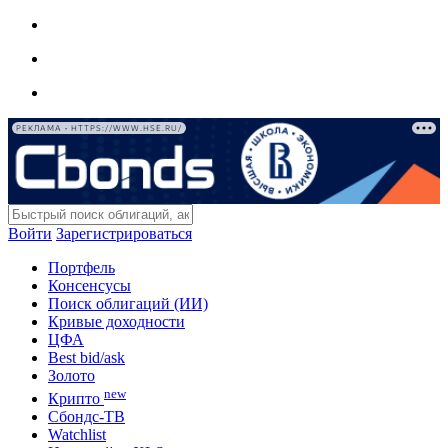
РЕКЛАМА • HTTPS://WWW.HSE.RU/
Войти
Зарегистрироваться
Портфель
Консенсусы
Поиск облигаций (ИИ)
Кривые доходности
ЦФА
Best bid/ask
Золото
new
Крипто
Сбондс-ТВ
Watchlist