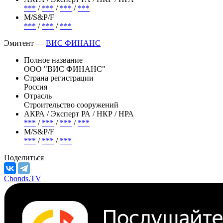
***
/
***
/
***
/
***
М/S&P/F
***
/
***
/
***
Эмитент —
ВИС ФИНАНС
Полное название
ООО "ВИС ФИНАНС"
Страна регистрации
Россия
Отрасль
Строительство сооружений
АКРА / Эксперт РА / НКР / НРА
***
/
***
/
***
/
***
М/S&P/F
***
/
***
/
***
Поделиться
Cbonds.TV