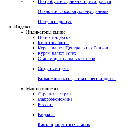
Попробуйте
7-дневный
демо-доступ
Откройте глобальную базу данных
Получить доступ
Индексы
Индикаторы рынка
Поиск индексов
Криптовалюты
Курсы валют Центральных Банков
Курсы валют Forex
Ставки центральных банков
Создать индекс
Возможность создания своего индекса
Макроэкономика
Страницы стран
Макроэкономика
Росстат
Виджет:
Карта процентных ставок