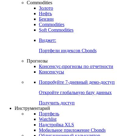
Commodities
Золото
Нефть
Бензин
Commodities
Soft Commodities
Виджет:
Портфели индексов Cbonds
Прогнозы
Консенсус-прогнозы по отчетности
Консенсусы
Попробуйте
7-дневный
демо-доступ
Откройте глобальную базу данных
Получить доступ
Инструментарий
Портфель
Watchlist
Надстройка XLS
Мобильное приложение Cbonds
Облигационный калькулятор