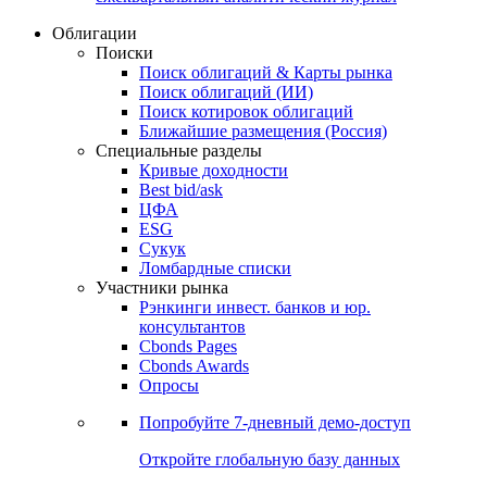
Облигации
Поиски
Поиск облигаций & Карты рынка
Поиск облигаций (ИИ)
Поиск котировок облигаций
Ближайшие размещения (Россия)
Специальные разделы
Кривые доходности
Best bid/ask
ЦФА
ESG
Сукук
Ломбардные списки
Участники рынка
Рэнкинги инвест. банков и юр.
консультантов
Cbonds Pages
Cbonds Awards
Опросы
Попробуйте
7-дневный
демо-доступ
Откройте глобальную базу данных