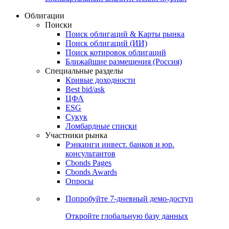
Облигации
Поиски
Поиск облигаций & Карты рынка
Поиск облигаций (ИИ)
Поиск котировок облигаций
Ближайшие размещения (Россия)
Специальные разделы
Кривые доходности
Best bid/ask
ЦФА
ESG
Сукук
Ломбардные списки
Участники рынка
Рэнкинги инвест. банков и юр.
консультантов
Cbonds Pages
Cbonds Awards
Опросы
Попробуйте
7-дневный
демо-доступ
Откройте глобальную базу данных