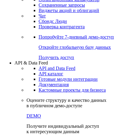
Сохраненные запросы
Виджеты акций и облигаций
Чат
Сбондс Люди
Проверка контрагента
Попробуйте
7-дневный
демо-доступ
Откройте глобальную базу данных
Получить доступ
API & Data Feed
API and Data Feed
API каталог
Готовые модули интеграции
Документация
Кастомные проекты для бизнеса
Оцените структуру и качество данных
в публичном демо-доступе
DEMO
Получите индивидуальный доступ
к интересующим данным