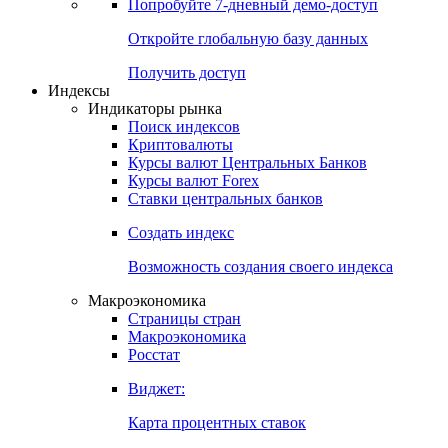
Попробуйте
7-дневный
демо-доступ
Откройте глобальную базу данных
Получить доступ
Индексы
Индикаторы рынка
Поиск индексов
Криптовалюты
Курсы валют Центральных Банков
Курсы валют Forex
Ставки центральных банков
Создать индекс
Возможность создания своего индекса
Макроэкономика
Страницы стран
Макроэкономика
Росстат
Виджет:
Карта процентных ставок