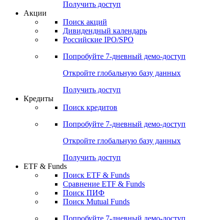
Получить доступ
Акции
Поиск акций
Дивидендный календарь
Российские IPO/SPO
Попробуйте
7-дневный
демо-доступ
Откройте глобальную базу данных
Получить доступ
Кредиты
Поиск кредитов
Попробуйте
7-дневный
демо-доступ
Откройте глобальную базу данных
Получить доступ
ETF & Funds
Поиск ETF & Funds
Сравнение ETF & Funds
Поиск ПИФ
Поиск Mutual Funds
Попробуйте
7-дневный
демо-доступ