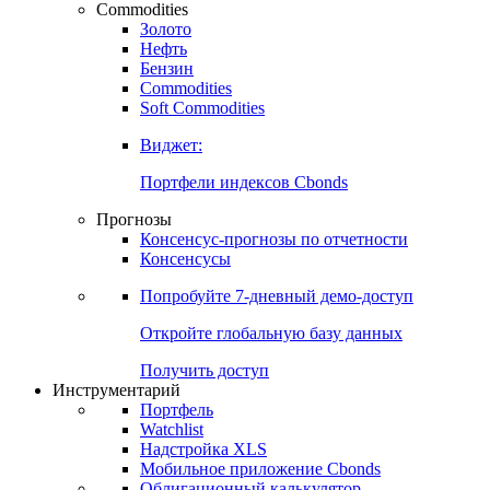
Commodities
Золото
Нефть
Бензин
Commodities
Soft Commodities
Виджет:
Портфели индексов Cbonds
Прогнозы
Консенсус-прогнозы по отчетности
Консенсусы
Попробуйте
7-дневный
демо-доступ
Откройте глобальную базу данных
Получить доступ
Инструментарий
Портфель
Watchlist
Надстройка XLS
Мобильное приложение Cbonds
Облигационный калькулятор