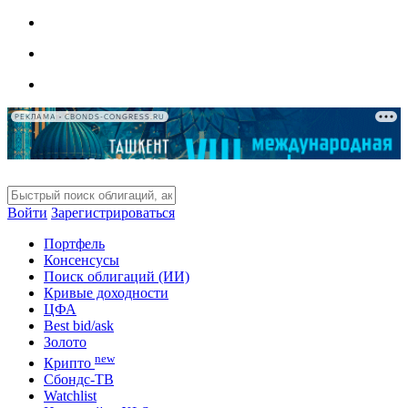
РЕКЛАМА • CBONDS-CONGRESS.RU
Войти
Зарегистрироваться
Портфель
Консенсусы
Поиск облигаций (ИИ)
Кривые доходности
ЦФА
Best bid/ask
Золото
new
Крипто
Сбондс-ТВ
Watchlist