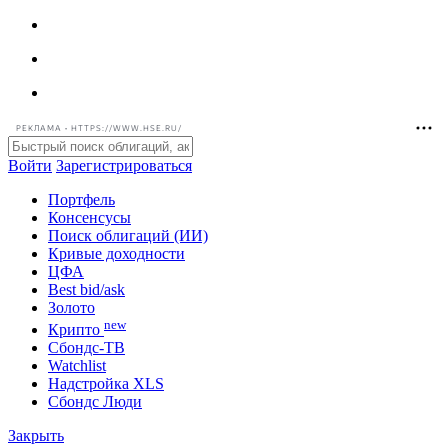
РЕКЛАМА • HTTPS://WWW.HSE.RU/
Войти
Зарегистрироваться
Портфель
Консенсусы
Поиск облигаций (ИИ)
Кривые доходности
ЦФА
Best bid/ask
Золото
new
Крипто
Сбондс-ТВ
Watchlist