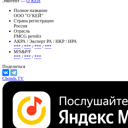
"Да!" и оптимизацией операционных расходов.По состоянию
на конец 2025 ...
Показать всю статью
Эмитент —
О`КЕЙ
Полное название
ООО "О`КЕЙ"
Страна регистрации
Россия
Отрасль
FMCG ретейл
АКРА / Эксперт РА / НКР / НРА
***
/
***
/
***
/
***
М/S&P/F
***
/
***
/
***
Поделиться
Cbonds.TV