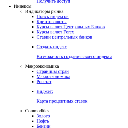
Попробуйте
7-дневный
демо-доступ
Откройте глобальную базу данных
Получить доступ
Индексы
Индикаторы рынка
Поиск индексов
Криптовалюты
Курсы валют Центральных Банков
Курсы валют Forex
Ставки центральных банков
Создать индекс
Возможность создания своего индекса
Макроэкономика
Страницы стран
Макроэкономика
Росстат
Виджет:
Карта процентных ставок