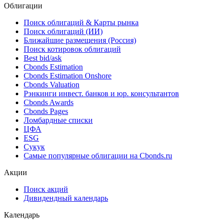
акционеров, в повестке вопрос об одобрении
досрочного погашения облигаций серии 001P-05
29.04.2026
Облигации
Поиск облигаций & Карты рынка
Поиск облигаций (ИИ)
Ближайшие размещения (Россия)
Поиск котировок облигаций
Best bid/ask
Cbonds Estimation
Cbonds Estimation Onshore
Cbonds Valuation
Рэнкинги инвест. банков и юр. консультантов
Cbonds Awards
Cbonds Pages
Ломбардные списки
ЦФА
ESG
Сукук
Самые популярные облигации на Cbonds.ru
Акции