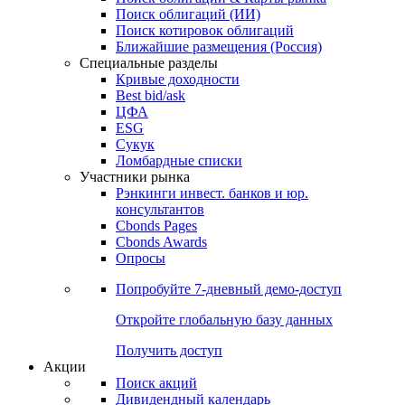
Облигации
Поиски
Поиск облигаций & Карты рынка
Поиск облигаций (ИИ)
Поиск котировок облигаций
Ближайшие размещения (Россия)
Специальные разделы
Кривые доходности
Best bid/ask
ЦФА
ESG
Сукук
Ломбардные списки
Участники рынка
Рэнкинги инвест. банков и юр.
консультантов
Cbonds Pages
Cbonds Awards
Опросы
Попробуйте
7-дневный
демо-доступ
Откройте глобальную базу данных