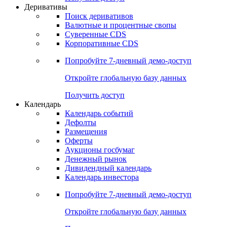
Откройте глобальную базу данных
Получить доступ
Деривативы
Поиск деривативов
Валютные и процентные свопы
Суверенные CDS
Корпоративные CDS
Попробуйте
7-дневный
демо-доступ
Откройте глобальную базу данных
Получить доступ
Календарь
Календарь событий
Дефолты
Размещения
Оферты
Аукционы госбумаг
Денежный рынок
Дивидендный календарь
Календарь инвестора