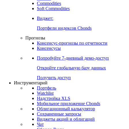
Commodities
Золото
Нефть
Бензин
Commodities
Soft Commodities
Виджет:
Портфели индексов Cbonds
Прогнозы
Консенсус-прогнозы по отчетности
Консенсусы
Попробуйте
7-дневный
демо-доступ
Откройте глобальную базу данных
Получить доступ
Инструментарий
Портфель
Watchlist
Надстройка XLS
Мобильное приложение Cbonds
Облигационный калькулятор