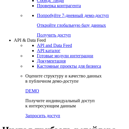
Сохраненные запросы
Виджеты акций и облигаций
Чат
Сбондс Люди
Проверка контрагента
Попробуйте
7-дневный
демо-доступ
Откройте глобальную базу данных
Получить доступ
API & Data Feed
API and Data Feed
API каталог
Готовые модули интеграции
Документация
Кастомные проекты для бизнеса
Оцените структуру и качество данных
в публичном демо-доступе
DEMO
Получите индивидуальный доступ
к интересующим данным