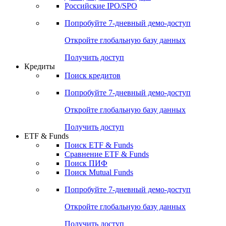
Получить доступ
Акции
Поиск акций
Дивидендный календарь
Российские IPO/SPO
Попробуйте
7-дневный
демо-доступ
Откройте глобальную базу данных
Получить доступ
Кредиты
Поиск кредитов
Попробуйте
7-дневный
демо-доступ
Откройте глобальную базу данных
Получить доступ
ETF & Funds
Поиск ETF & Funds
Сравнение ETF & Funds
Поиск ПИФ
Поиск Mutual Funds
Попробуйте
7-дневный
демо-доступ