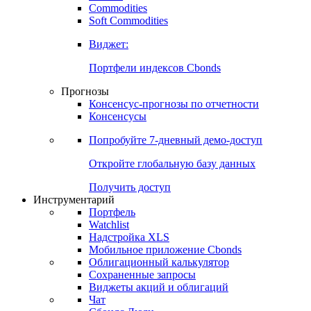
Commodities
Золото
Нефть
Бензин
Commodities
Soft Commodities
Виджет:
Портфели индексов Cbonds
Прогнозы
Консенсус-прогнозы по отчетности
Консенсусы
Попробуйте
7-дневный
демо-доступ
Откройте глобальную базу данных
Получить доступ
Инструментарий
Портфель
Watchlist
Надстройка XLS
Мобильное приложение Cbonds
Облигационный калькулятор