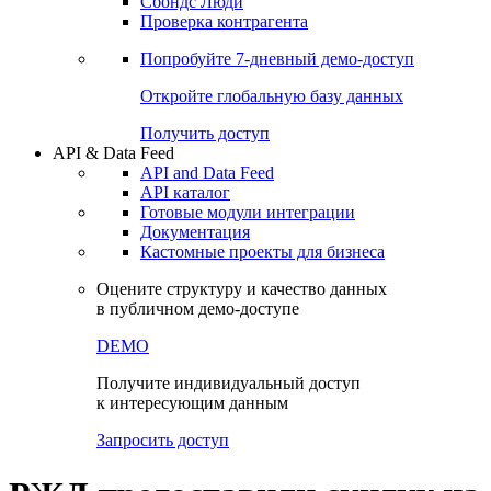
Сохраненные запросы
Виджеты акций и облигаций
Чат
Сбондс Люди
Проверка контрагента
Попробуйте
7-дневный
демо-доступ
Откройте глобальную базу данных
Получить доступ
API & Data Feed
API and Data Feed
API каталог
Готовые модули интеграции
Документация
Кастомные проекты для бизнеса
Оцените структуру и качество данных
в публичном демо-доступе
DEMO
Получите индивидуальный доступ
к интересующим данным