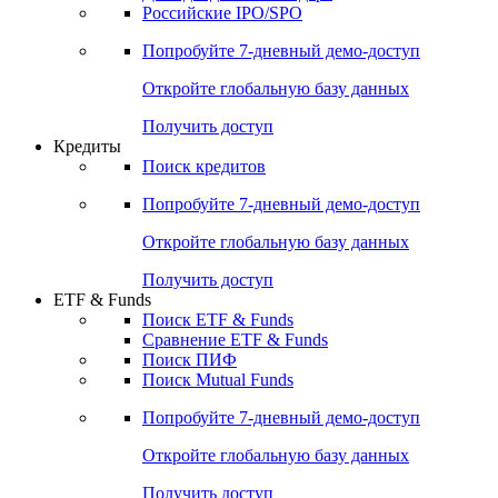
Получить доступ
Акции
Поиск акций
Дивидендный календарь
Российские IPO/SPO
Попробуйте
7-дневный
демо-доступ
Откройте глобальную базу данных
Получить доступ
Кредиты
Поиск кредитов
Попробуйте
7-дневный
демо-доступ
Откройте глобальную базу данных
Получить доступ
ETF & Funds
Поиск ETF & Funds
Сравнение ETF & Funds
Поиск ПИФ
Поиск Mutual Funds
Попробуйте
7-дневный
демо-доступ