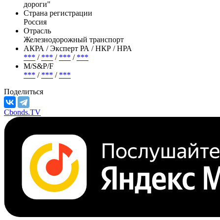
Эмитент —
РЖД
Полное название
Открытое акционерное общество "Российские железные
дороги"
Страна регистрации
Россия
Отрасль
Железнодорожный транспорт
АКРА / Эксперт РА / НКР / НРА
***
/
***
/
***
/
***
М/S&P/F
***
/
***
/
***
Поделиться
Cbonds.TV