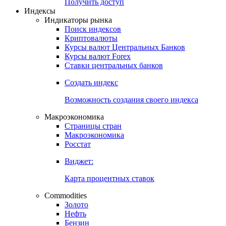
Попробуйте
7-дневный
демо-доступ
Откройте глобальную базу данных
Получить доступ
Индексы
Индикаторы рынка
Поиск индексов
Криптовалюты
Курсы валют Центральных Банков
Курсы валют Forex
Ставки центральных банков
Создать индекс
Возможность создания своего индекса
Макроэкономика
Страницы стран
Макроэкономика
Росстат
Виджет:
Карта процентных ставок