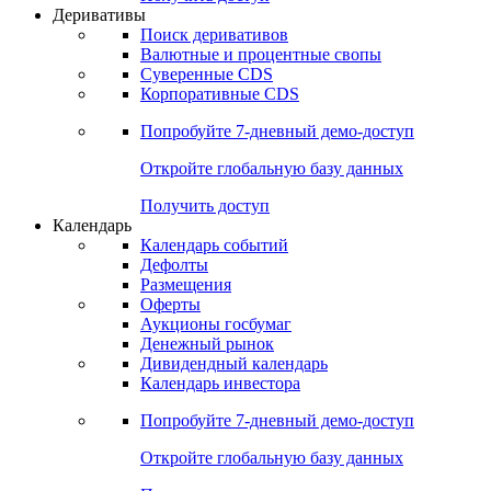
Откройте глобальную базу данных
Получить доступ
Деривативы
Поиск деривативов
Валютные и процентные свопы
Суверенные CDS
Корпоративные CDS
Попробуйте
7-дневный
демо-доступ
Откройте глобальную базу данных
Получить доступ
Календарь
Календарь событий
Дефолты
Размещения
Оферты
Аукционы госбумаг
Денежный рынок
Дивидендный календарь
Календарь инвестора