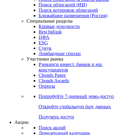
Облигации
Поиски
Поиск облигаций & Карты рынка
Поиск облигаций (ИИ)
Поиск котировок облигаций
Ближайшие размещения (Россия)
Специальные разделы
Кривые доходности
Best bid/ask
ЦФА
ESG
Сукук
Ломбардные списки
Участники рынка
Рэнкинги инвест. банков и юр.
консультантов
Cbonds Pages
Cbonds Awards
Опросы
Попробуйте
7-дневный
демо-доступ
Откройте глобальную базу данных