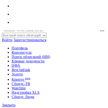
РЕКЛАМА • HTTPS://WWW.HSE.RU/
Войти
Зарегистрироваться
Портфель
Консенсусы
Поиск облигаций (ИИ)
Кривые доходности
ЦФА
Best bid/ask
Золото
new
Крипто
Сбондс-ТВ
Watchlist