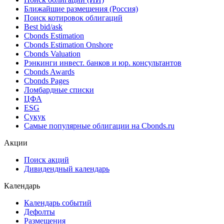
Облигации
Поиск облигаций & Карты рынка
Поиск облигаций (ИИ)
Ближайшие размещения (Россия)
Поиск котировок облигаций
Best bid/ask
Cbonds Estimation
Cbonds Estimation Onshore
Cbonds Valuation
Рэнкинги инвест. банков и юр. консультантов
Cbonds Awards
Cbonds Pages
Ломбардные списки
ЦФА
ESG
Сукук
Самые популярные облигации на Cbonds.ru
Акции
Поиск акций
Дивидендный календарь
Календарь