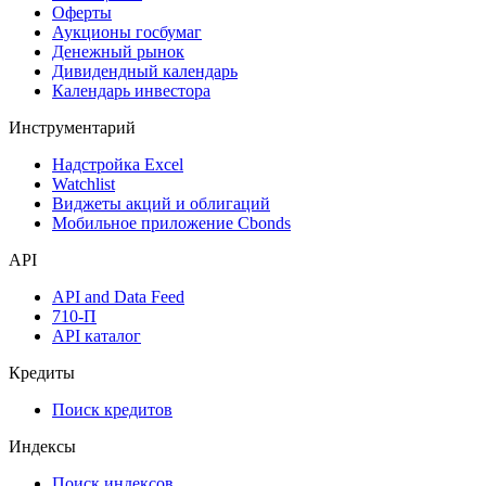
Календарь событий
Дефолты
Размещения
Оферты
Аукционы госбумаг
Денежный рынок
Дивидендный календарь
Календарь инвестора
Инструментарий
Надстройка Excel
Watchlist
Виджеты акций и облигаций
Мобильное приложение Cbonds
API
API and Data Feed
710-П
API каталог
Кредиты
Поиск кредитов