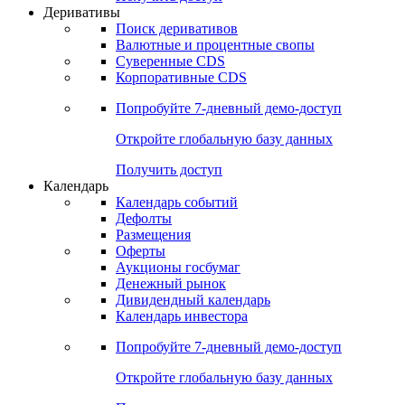
Откройте глобальную базу данных
Получить доступ
Деривативы
Поиск деривативов
Валютные и процентные свопы
Суверенные CDS
Корпоративные CDS
Попробуйте
7-дневный
демо-доступ
Откройте глобальную базу данных
Получить доступ
Календарь
Календарь событий
Дефолты
Размещения
Оферты
Аукционы госбумаг
Денежный рынок
Дивидендный календарь
Календарь инвестора