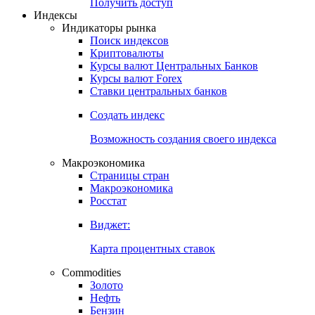
Попробуйте
7-дневный
демо-доступ
Откройте глобальную базу данных
Получить доступ
Индексы
Индикаторы рынка
Поиск индексов
Криптовалюты
Курсы валют Центральных Банков
Курсы валют Forex
Ставки центральных банков
Создать индекс
Возможность создания своего индекса
Макроэкономика
Страницы стран
Макроэкономика
Росстат
Виджет:
Карта процентных ставок