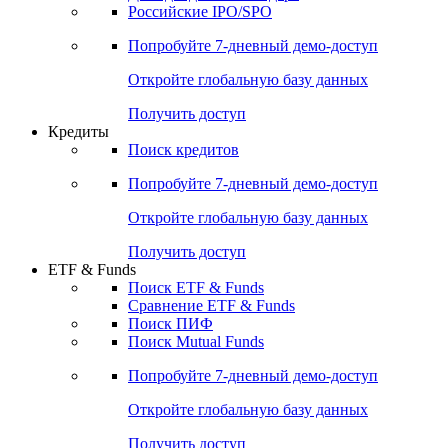
Получить доступ
Акции
Поиск акций
Дивидендный календарь
Российские IPO/SPO
Попробуйте
7-дневный
демо-доступ
Откройте глобальную базу данных
Получить доступ
Кредиты
Поиск кредитов
Попробуйте
7-дневный
демо-доступ
Откройте глобальную базу данных
Получить доступ
ETF & Funds
Поиск ETF & Funds
Сравнение ETF & Funds
Поиск ПИФ
Поиск Mutual Funds
Попробуйте
7-дневный
демо-доступ