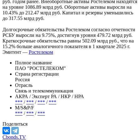
размере -7.7 млрд руб.
Кроме того, по данным отчетности активы компании
составили 1299.37 млрд руб. по сравнению с 1191.69 млрд
руб. годом ранее. Внеоборотные активы Ростелеком находятся
на уровне 1086.89 млрд руб. Оборотные активы выросли на
10.43% до 212.47 млрд руб. Капитал и резервы уменьшились
до 317.55 млрд руб.
Долгосрочные обязательства Ростелеком согласно отчетности
РСБУ выросли на 9.75%, достигнув уровня 479.72 млрд руб.
Краткосрочные обязательства равны 502.09 млрд руб., что на
15.2% больше аналогичного показателя в 1 квартале 2025 г.
Эмитент —
Ростелеком
Полное название
ПАО "РОСТЕЛЕКОМ"
Страна регистрации
Россия
Отрасль
Связь и телекоммуникация
АКРА / Эксперт РА / НКР / НРА
***
/
***
/
***
/
***
М/S&P/F
***
/
***
/
***