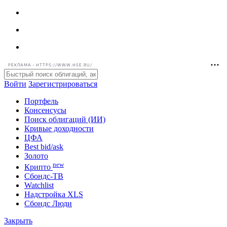
РЕКЛАМА • HTTPS://WWW.HSE.RU/
Войти
Зарегистрироваться
Портфель
Консенсусы
Поиск облигаций (ИИ)
Кривые доходности
ЦФА
Best bid/ask
Золото
new
Крипто
Сбондс-ТВ
Watchlist