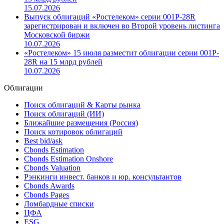
директоров "Ростелекома"
30.07.2026
«Ростелеком» разместил облигации серии 001P-28R на
15 млрд рублей
15.07.2026
Выпуск облигаций «Ростелеком» серии 001P-28R
зарегистрирован и включен во Второй уровень листинга
Московской биржи
10.07.2026
«Ростелеком» 15 июля разместит облигации серии 001P-
28R на 15 млрд рублей
10.07.2026
Облигации
Поиск облигаций & Карты рынка
Поиск облигаций (ИИ)
Ближайшие размещения (Россия)
Поиск котировок облигаций
Best bid/ask
Cbonds Estimation
Cbonds Estimation Onshore
Cbonds Valuation
Рэнкинги инвест. банков и юр. консультантов
Cbonds Awards