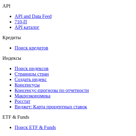
Watchlist
Виджеты акций и облигаций
Мобильное приложение Cbonds
API
API and Data Feed
710-П
API каталог
Кредиты
Поиск кредитов
Индексы
Поиск индексов
Страницы стран
Создать индекс
Консенсусы
Консенсус-прогнозы по отчетности
Макроэкономика
Росстат
Виджет: Карта процентных ставок