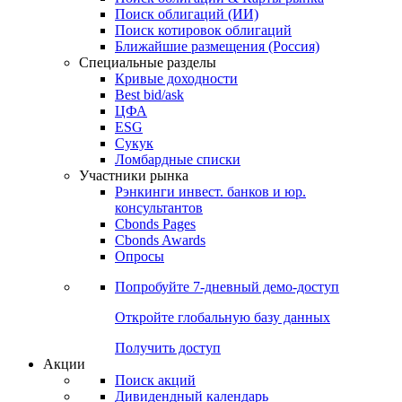
Облигации
Поиски
Поиск облигаций & Карты рынка
Поиск облигаций (ИИ)
Поиск котировок облигаций
Ближайшие размещения (Россия)
Специальные разделы
Кривые доходности
Best bid/ask
ЦФА
ESG
Сукук
Ломбардные списки
Участники рынка
Рэнкинги инвест. банков и юр.
консультантов
Cbonds Pages
Cbonds Awards
Опросы
Попробуйте
7-дневный
демо-доступ
Откройте глобальную базу данных