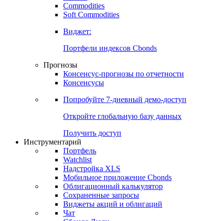
Commodities
Золото
Нефть
Бензин
Commodities
Soft Commodities
Виджет:
Портфели индексов Cbonds
Прогнозы
Консенсус-прогнозы по отчетности
Консенсусы
Попробуйте
7-дневный
демо-доступ
Откройте глобальную базу данных
Получить доступ
Инструментарий
Портфель
Watchlist
Надстройка XLS
Мобильное приложение Cbonds
Облигационный калькулятор