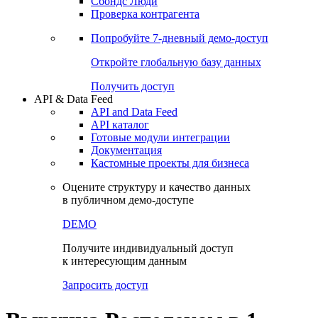
Сохраненные запросы
Виджеты акций и облигаций
Чат
Сбондс Люди
Проверка контрагента
Попробуйте
7-дневный
демо-доступ
Откройте глобальную базу данных
Получить доступ
API & Data Feed
API and Data Feed
API каталог
Готовые модули интеграции
Документация
Кастомные проекты для бизнеса
Оцените структуру и качество данных
в публичном демо-доступе
DEMO
Получите индивидуальный доступ
к интересующим данным