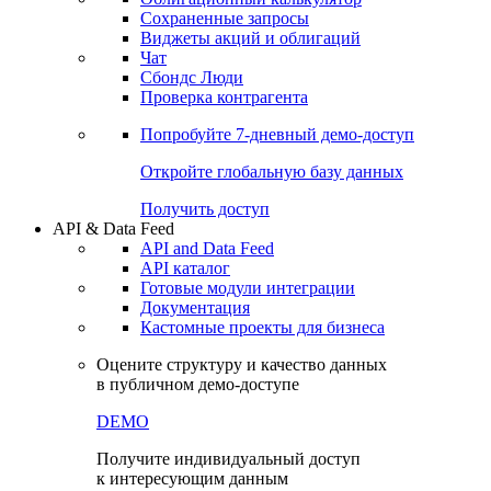
Сохраненные запросы
Виджеты акций и облигаций
Чат
Сбондс Люди
Проверка контрагента
Попробуйте
7-дневный
демо-доступ
Откройте глобальную базу данных
Получить доступ
API & Data Feed
API and Data Feed
API каталог
Готовые модули интеграции
Документация
Кастомные проекты для бизнеса
Оцените структуру и качество данных
в публичном демо-доступе
DEMO
Получите индивидуальный доступ
к интересующим данным