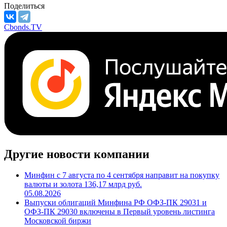
Поделиться
Cbonds.TV
Другие новости компании
Минфин с 7 августа по 4 сентября направит на покупку
валюты и золота 136,17 млрд руб.
05.08.2026
Выпуски облигаций Минфина РФ ОФЗ-ПК 29031 и
ОФЗ-ПК 29030 включены в Первый уровень листинга
Московской биржи