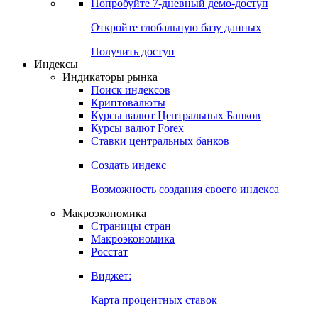
Попробуйте
7-дневный
демо-доступ
Откройте глобальную базу данных
Получить доступ
Индексы
Индикаторы рынка
Поиск индексов
Криптовалюты
Курсы валют Центральных Банков
Курсы валют Forex
Ставки центральных банков
Создать индекс
Возможность создания своего индекса
Макроэкономика
Страницы стран
Макроэкономика
Росстат
Виджет:
Карта процентных ставок