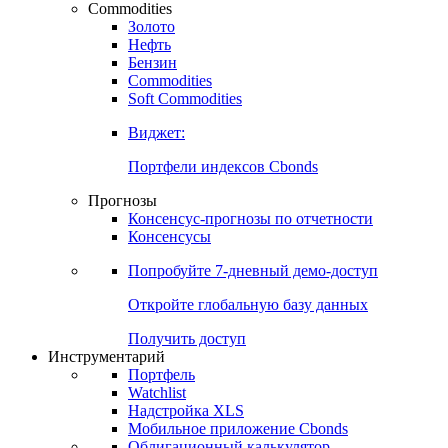
Commodities
Золото
Нефть
Бензин
Commodities
Soft Commodities
Виджет:
Портфели индексов Cbonds
Прогнозы
Консенсус-прогнозы по отчетности
Консенсусы
Попробуйте
7-дневный
демо-доступ
Откройте глобальную базу данных
Получить доступ
Инструментарий
Портфель
Watchlist
Надстройка XLS
Мобильное приложение Cbonds
Облигационный калькулятор