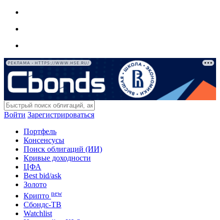
РЕКЛАМА • HTTPS://WWW.HSE.RU/
Войти
Зарегистрироваться
Портфель
Консенсусы
Поиск облигаций (ИИ)
Кривые доходности
ЦФА
Best bid/ask
Золото
new
Крипто
Сбондс-ТВ
Watchlist