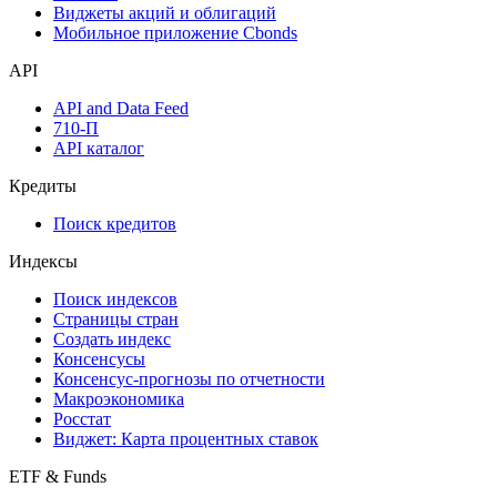
Виджеты акций и облигаций
Мобильное приложение Cbonds
API
API and Data Feed
710-П
API каталог
Кредиты
Поиск кредитов
Индексы
Поиск индексов
Страницы стран
Создать индекс
Консенсусы
Консенсус-прогнозы по отчетности
Макроэкономика
Росстат
Виджет: Карта процентных ставок
ETF & Funds