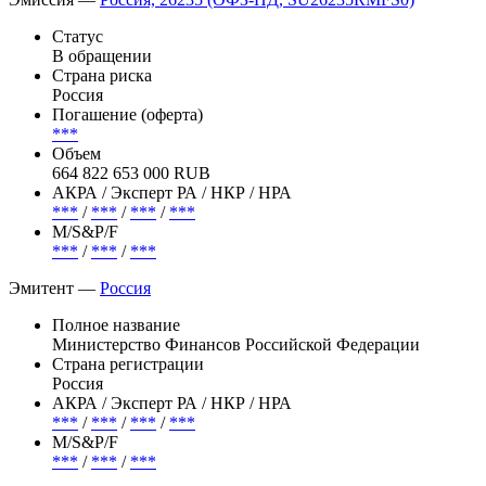
Статус
В обращении
Страна риска
Россия
Погашение (оферта)
***
Объем
664 822 653 000 RUB
АКРА / Эксперт РА / НКР / НРА
***
/
***
/
***
/
***
М/S&P/F
***
/
***
/
***
Эмитент —
Россия
Полное название
Министерство Финансов Российской Федерации
Страна регистрации
Россия
АКРА / Эксперт РА / НКР / НРА
***
/
***
/
***
/
***
М/S&P/F
***
/
***
/
***