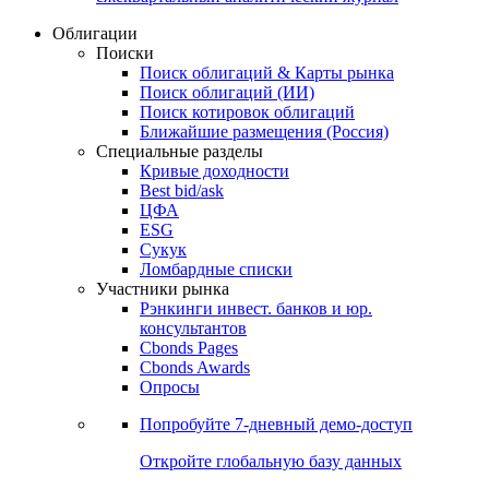
Облигации
Поиски
Поиск облигаций & Карты рынка
Поиск облигаций (ИИ)
Поиск котировок облигаций
Ближайшие размещения (Россия)
Специальные разделы
Кривые доходности
Best bid/ask
ЦФА
ESG
Сукук
Ломбардные списки
Участники рынка
Рэнкинги инвест. банков и юр.
консультантов
Cbonds Pages
Cbonds Awards
Опросы
Попробуйте
7-дневный
демо-доступ
Откройте глобальную базу данных