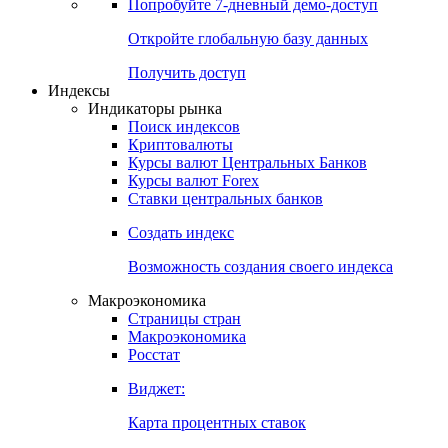
Попробуйте
7-дневный
демо-доступ
Откройте глобальную базу данных
Получить доступ
Индексы
Индикаторы рынка
Поиск индексов
Криптовалюты
Курсы валют Центральных Банков
Курсы валют Forex
Ставки центральных банков
Создать индекс
Возможность создания своего индекса
Макроэкономика
Страницы стран
Макроэкономика
Росстат
Виджет:
Карта процентных ставок