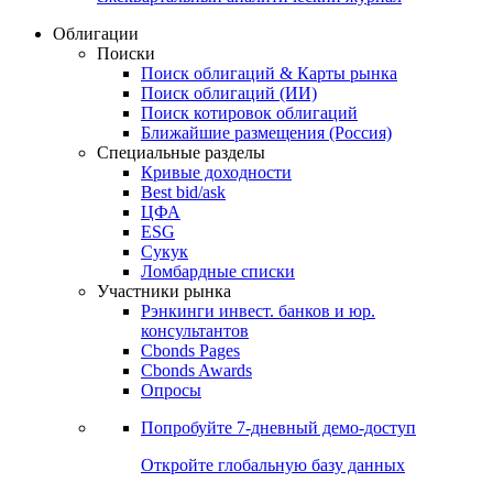
Облигации
Поиски
Поиск облигаций & Карты рынка
Поиск облигаций (ИИ)
Поиск котировок облигаций
Ближайшие размещения (Россия)
Специальные разделы
Кривые доходности
Best bid/ask
ЦФА
ESG
Сукук
Ломбардные списки
Участники рынка
Рэнкинги инвест. банков и юр.
консультантов
Cbonds Pages
Cbonds Awards
Опросы
Попробуйте
7-дневный
демо-доступ
Откройте глобальную базу данных