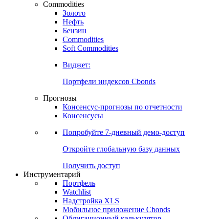
Commodities
Золото
Нефть
Бензин
Commodities
Soft Commodities
Виджет:
Портфели индексов Cbonds
Прогнозы
Консенсус-прогнозы по отчетности
Консенсусы
Попробуйте
7-дневный
демо-доступ
Откройте глобальную базу данных
Получить доступ
Инструментарий
Портфель
Watchlist
Надстройка XLS
Мобильное приложение Cbonds
Облигационный калькулятор