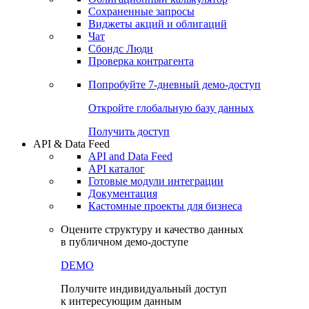
Сохраненные запросы
Виджеты акций и облигаций
Чат
Сбондс Люди
Проверка контрагента
Попробуйте
7-дневный
демо-доступ
Откройте глобальную базу данных
Получить доступ
API & Data Feed
API and Data Feed
API каталог
Готовые модули интеграции
Документация
Кастомные проекты для бизнеса
Оцените структуру и качество данных
в публичном демо-доступе
DEMO
Получите индивидуальный доступ
к интересующим данным