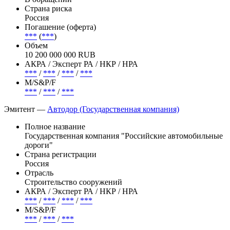
Страна риска
Россия
Погашение (оферта)
***
(
***
)
Объем
10 200 000 000 RUB
АКРА / Эксперт РА / НКР / НРА
***
/
***
/
***
/
***
М/S&P/F
***
/
***
/
***
Эмитент —
Автодор (Государственная компания)
Полное название
Государственная компания "Российские автомобильные
дороги"
Страна регистрации
Россия
Отрасль
Строительство сооружений
АКРА / Эксперт РА / НКР / НРА
***
/
***
/
***
/
***
М/S&P/F
***
/
***
/
***