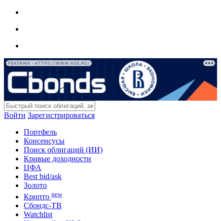
РЕКЛАМА • HTTPS://WWW.HSE.RU/
Войти
Зарегистрироваться
Портфель
Консенсусы
Поиск облигаций (ИИ)
Кривые доходности
ЦФА
Best bid/ask
Золото
new
Крипто
Сбондс-ТВ
Watchlist