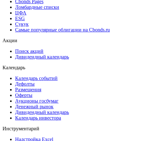
Cbonds Pages
Ломбардные списки
ЦФА
ESG
Сукук
Самые популярные облигации на Cbonds.ru
Акции
Поиск акций
Дивидендный календарь
Календарь
Календарь событий
Дефолты
Размещения
Оферты
Аукционы госбумаг
Денежный рынок
Дивидендный календарь
Календарь инвестора
Инструментарий
Надстройка Excel