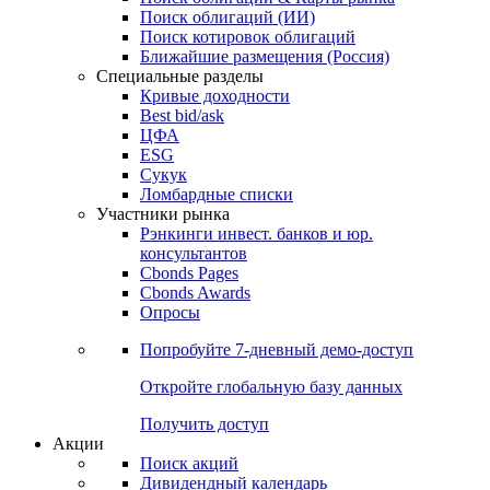
Облигации
Поиски
Поиск облигаций & Карты рынка
Поиск облигаций (ИИ)
Поиск котировок облигаций
Ближайшие размещения (Россия)
Специальные разделы
Кривые доходности
Best bid/ask
ЦФА
ESG
Сукук
Ломбардные списки
Участники рынка
Рэнкинги инвест. банков и юр.
консультантов
Cbonds Pages
Cbonds Awards
Опросы
Попробуйте
7-дневный
демо-доступ
Откройте глобальную базу данных