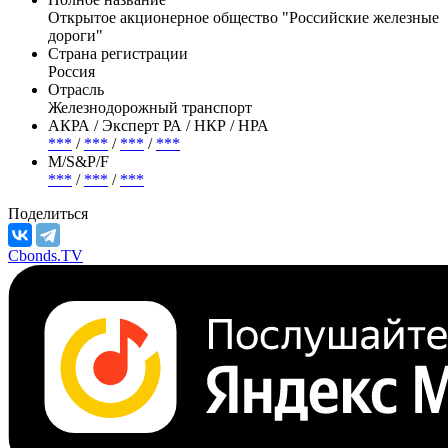
Показать всю статью
Эмитент —
РЖД
Полное название
Открытое акционерное общество "Российские железные
дороги"
Страна регистрации
Россия
Отрасль
Железнодорожный транспорт
АКРА / Эксперт РА / НКР / НРА
***
/
***
/
***
/
***
М/S&P/F
***
/
***
/
***
Поделиться
Cbonds.TV