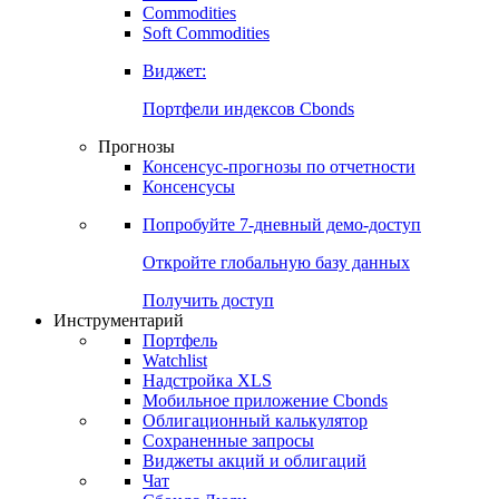
Commodities
Золото
Нефть
Бензин
Commodities
Soft Commodities
Виджет:
Портфели индексов Cbonds
Прогнозы
Консенсус-прогнозы по отчетности
Консенсусы
Попробуйте
7-дневный
демо-доступ
Откройте глобальную базу данных
Получить доступ
Инструментарий
Портфель
Watchlist
Надстройка XLS
Мобильное приложение Cbonds
Облигационный калькулятор