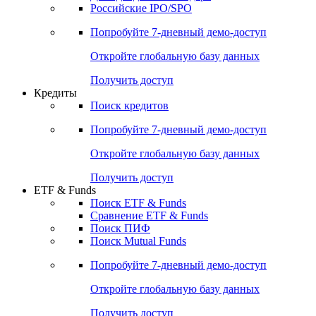
Получить доступ
Акции
Поиск акций
Дивидендный календарь
Российские IPO/SPO
Попробуйте
7-дневный
демо-доступ
Откройте глобальную базу данных
Получить доступ
Кредиты
Поиск кредитов
Попробуйте
7-дневный
демо-доступ
Откройте глобальную базу данных
Получить доступ
ETF & Funds
Поиск ETF & Funds
Сравнение ETF & Funds
Поиск ПИФ
Поиск Mutual Funds
Попробуйте
7-дневный
демо-доступ