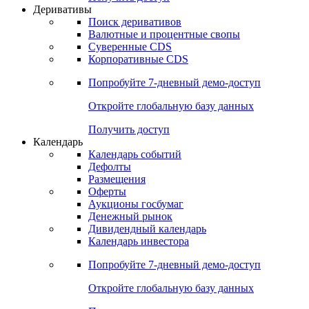
Откройте глобальную базу данных
Получить доступ
Деривативы
Поиск деривативов
Валютные и процентные свопы
Суверенные CDS
Корпоративные CDS
Попробуйте
7-дневный
демо-доступ
Откройте глобальную базу данных
Получить доступ
Календарь
Календарь событий
Дефолты
Размещения
Оферты
Аукционы госбумаг
Денежный рынок
Дивидендный календарь
Календарь инвестора