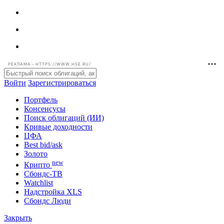
РЕКЛАМА • HTTPS://WWW.HSE.RU/
Войти
Зарегистрироваться
Портфель
Консенсусы
Поиск облигаций (ИИ)
Кривые доходности
ЦФА
Best bid/ask
Золото
new
Крипто
Сбондс-ТВ
Watchlist