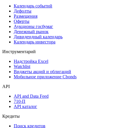
Поиск акций
Дивидендный календарь
Календарь
Календарь событий
Дефолты
Размещения
Оферты
Аукционы госбумаг
Денежный рынок
Дивидендный календарь
Календарь инвестора
Инструментарий
Надстройка Excel
Watchlist
Виджеты акций и облигаций
Мобильное приложение Cbonds
API
API and Data Feed
710-П
API каталог