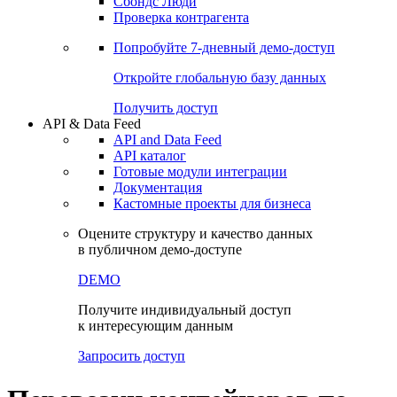
Сохраненные запросы
Виджеты акций и облигаций
Чат
Сбондс Люди
Проверка контрагента
Попробуйте
7-дневный
демо-доступ
Откройте глобальную базу данных
Получить доступ
API & Data Feed
API and Data Feed
API каталог
Готовые модули интеграции
Документация
Кастомные проекты для бизнеса
Оцените структуру и качество данных
в публичном демо-доступе
DEMO
Получите индивидуальный доступ
к интересующим данным