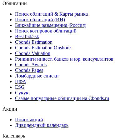
Перевозки пассажиров РЖД в июле снизились на 1,7%,
до 122 млн человек
03.08.2026
Облигации
Поиск облигаций & Карты рынка
Поиск облигаций (ИИ)
Ближайшие размещения (Россия)
Поиск котировок облигаций
Best bid/ask
Cbonds Estimation
Cbonds Estimation Onshore
Cbonds Valuation
Рэнкинги инвест. банков и юр. консультантов
Cbonds Awards
Cbonds Pages
Ломбардные списки
ЦФА
ESG
Сукук
Самые популярные облигации на Cbonds.ru
Акции