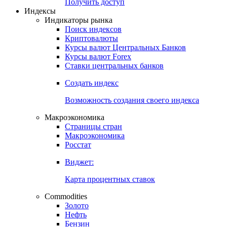
Попробуйте
7-дневный
демо-доступ
Откройте глобальную базу данных
Получить доступ
Индексы
Индикаторы рынка
Поиск индексов
Криптовалюты
Курсы валют Центральных Банков
Курсы валют Forex
Ставки центральных банков
Создать индекс
Возможность создания своего индекса
Макроэкономика
Страницы стран
Макроэкономика
Росстат
Виджет:
Карта процентных ставок